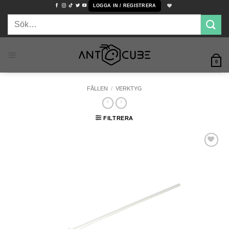
Skip
LOGGA IN / REGISTRERA
to
Sök
content
efter:
0
FÅLLEN
/
VERKTYG
FILTRERA