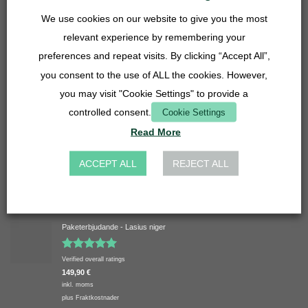
Gallerinsats - 50 mm - rostfritt stål
5,90
€
We use cookies on our website to give you the most
inkl. moms
relevant experience by remembering your
plus
Fraktkostnader
preferences and repeat visits. By clicking “Accept All”,
Koppling för bassängslang 27 mm - 14, 16, 20 mm - transparent
you consent to the use of ALL the cookies. However,
4,90
€
inkl. moms
you may visit "Cookie Settings" to provide a
plus
Fraktkostnader
controlled consent.
Cookie Settings
Gallerinsats - 27 mm - rostfritt stål
Read More
3,90
€
inkl. moms
ACCEPT ALL
REJECT ALL
plus
Fraktkostnader
HÖGST RANKAD
Paketerbjudande - Lasius niger
Betygsatt
Verified overall ratings
5.00
av 5
149,90
€
inkl. moms
plus
Fraktkostnader