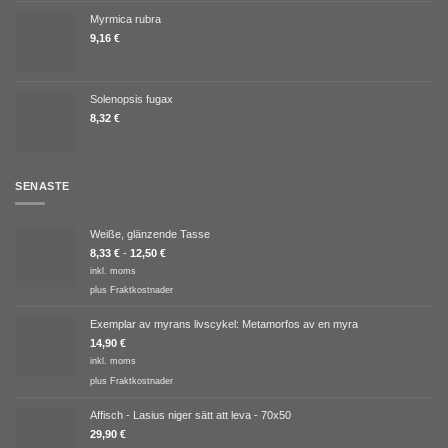
Myrmica rubra
9,16
€
Solenopsis fugax
8,32
€
SENASTE
Weiße, glänzende Tasse
8,33
€
-
12,50
€
inkl. moms
plus
Fraktkostnader
Exemplar av myrans livscykel: Metamorfos av en myra
14,90
€
inkl. moms
plus
Fraktkostnader
Affisch - Lasius niger sätt att leva - 70x50
29,90
€