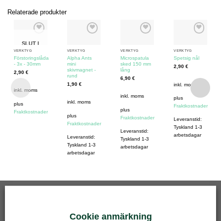
Relaterade produkter
SLUT I
VERKTYG
VERKTYG
VERKTYG
VERKTYG
LAGER
Förstoringslåda
Alpha Ants
Microspatula
Spetsig nål
- 3x - 30mm
mini
sked 150 mm
2,90
€
skivmagnet -
lång
2,90
€
rund
6,90
€
1,90
€
inkl. moms
inkl. moms
inkl. moms
plus
inkl. moms
plus
Fraktkostnader
plus
Fraktkostnader
plus
Fraktkostnader
Leveranstid:
Fraktkostnader
Tyskland 1-3
Leveranstid:
arbetsdagar
Leveranstid:
Tyskland 1-3
Tyskland 1-3
arbetsdagar
arbetsdagar
BÄST SÄLJANDE
Cookie anmärkning