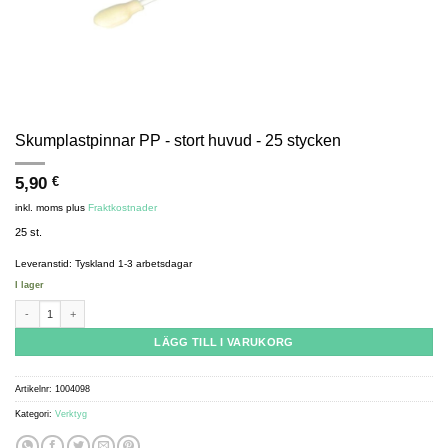
Skumplastpinnar PP - stort huvud - 25 stycken
5,90
€
inkl. moms
plus
Fraktkostnader
25 st.
Leveranstid:
Tyskland 1-3 arbetsdagar
I lager
Foam sticks PP - large head - 25 pieces mängd
LÄGG TILL I VARUKORG
Artikelnr:
1004098
Kategori:
Verktyg