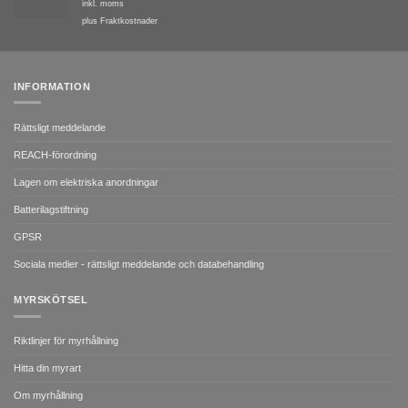
inkl. moms
plus
Fraktkostnader
INFORMATION
Rättsligt meddelande
REACH-förordning
Lagen om elektriska anordningar
Batterilagstiftning
GPSR
Sociala medier - rättsligt meddelande och databehandling
MYRSKÖTSEL
Riktlinjer för myrhållning
Hitta din myrart
Om myrhållning