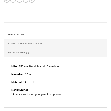
BESKRIVNING
YTTERLIGARE INFORMATION
RECENSIONER (0)
Mått:
150 mm längd, huvud 10 mm brett
Kvantitet:
25 st.
Material:
Skum, PP
Beskrivning:
Skumstickor för rengöring av t.ex. provrör.