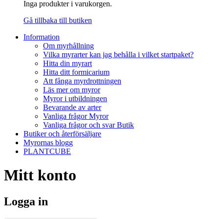
Inga produkter i varukorgen.
Gå tillbaka till butiken
Information
Om myrhållning
Vilka myrarter kan jag behålla i vilket startpaket?
Hitta din myrart
Hitta ditt formicarium
Att fånga myrdrottningen
Läs mer om myror
Myror i utbildningen
Bevarande av arter
Vanliga frågor Myror
Vanliga frågor och svar Butik
Butiker och återförsäljare
Myrornas blogg
PLANTCUBE
Mitt konto
Logga in