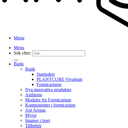
Menu
Menu
Sök efter:
Butik
Butik
Startpaket
PLANTCUBE Vivarium
Formicariums
Nya innovativa produkter
Antfarms
Moduler för Formicarium
Komponenter i formicarium
Ant Arenas
Myror
Insatser i boet
Tillbehör