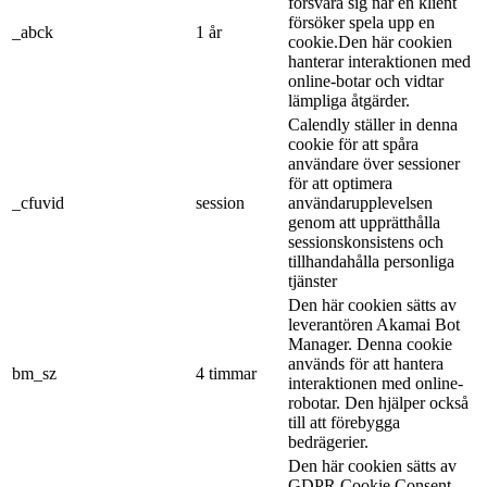
försvara sig när en klient
försöker spela upp en
_abck
1 år
cookie.Den här cookien
hanterar interaktionen med
online-botar och vidtar
lämpliga åtgärder.
Calendly ställer in denna
cookie för att spåra
användare över sessioner
för att optimera
_cfuvid
session
användarupplevelsen
genom att upprätthålla
sessionskonsistens och
tillhandahålla personliga
tjänster
Den här cookien sätts av
leverantören Akamai Bot
Manager. Denna cookie
används för att hantera
bm_sz
4 timmar
interaktionen med online-
robotar. Den hjälper också
till att förebygga
bedrägerier.
Den här cookien sätts av
GDPR Cookie Consent-