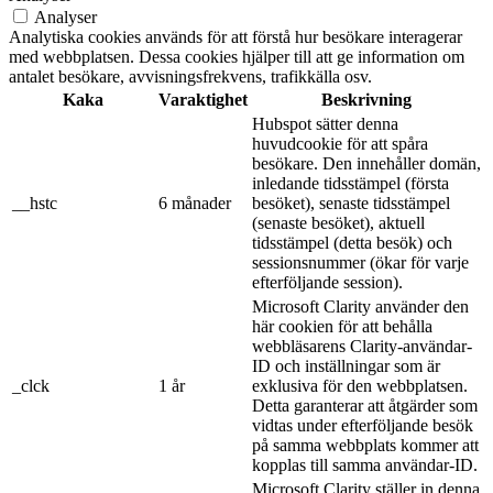
Analyser
Analytiska cookies används för att förstå hur besökare interagerar
med webbplatsen. Dessa cookies hjälper till att ge information om
antalet besökare, avvisningsfrekvens, trafikkälla osv.
Kaka
Varaktighet
Beskrivning
Hubspot sätter denna
huvudcookie för att spåra
besökare. Den innehåller domän,
inledande tidsstämpel (första
__hstc
6 månader
besöket), senaste tidsstämpel
(senaste besöket), aktuell
tidsstämpel (detta besök) och
sessionsnummer (ökar för varje
efterföljande session).
Microsoft Clarity använder den
här cookien för att behålla
webbläsarens Clarity-användar-
ID och inställningar som är
_clck
1 år
exklusiva för den webbplatsen.
Detta garanterar att åtgärder som
vidtas under efterföljande besök
på samma webbplats kommer att
kopplas till samma användar-ID.
Microsoft Clarity ställer in denna