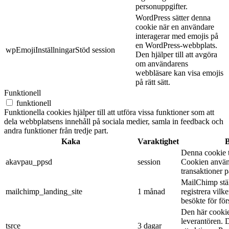
personuppgifter.
WordPress sätter denna
cookie när en användare
interagerar med emojis på
en WordPress-webbplats.
wpEmojiInställningarStöd
session
Den hjälper till att avgöra
om användarens
webbläsare kan visa emojis
på rätt sätt.
Funktionell
funktionell
Funktionella cookies hjälper till att utföra vissa funktioner som att
dela webbplatsens innehåll på sociala medier, samla in feedback och
andra funktioner från tredje part.
Kaka
Varaktighet
B
Denna cookie t
akavpau_ppsd
session
Cookien använ
transaktioner 
MailChimp ställ
mailchimp_landing_site
1 månad
registrera vil
besökte för fö
Den här cookie
leverantören. 
tsrce
3 dagar