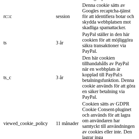
Denna cookie sätts av
Googles recaptcha-tjänst
rc::c
session
för att identifiera botar och
skydda webbplatsen mot
skadliga spamattacker.
PayPal ställer in den här
cookien för att möjliggöra
ts
3 år
säkra transaktioner via
PayPal.
Den här cookien
tillhandahålls av PayPal
när en webbplats är
kopplad till PayPal:s
ts_c
3 år
betalningsfunktion. Denna
cookie används för att göra
en säker betalning via
PayPal.
Cookien sätts av GDPR
Cookie Consent-pluginet
och används för att lagra
om användaren har
viewed_cookie_policy
11 månader
samtyckt till användningen
av cookies eller inte. Den
lagrar inga