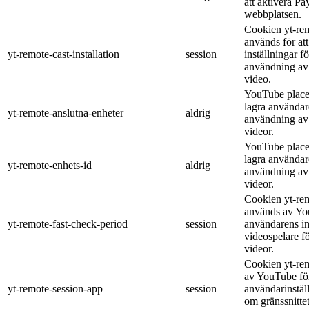
att aktivera Pa
webbplatsen.
Cookien yt-rem
används för at
yt-remote-cast-installation
session
inställningar f
användning av
video.
YouTube placer
lagra användar
yt-remote-anslutna-enheter
aldrig
användning av
videor.
YouTube placer
lagra användar
yt-remote-enhets-id
aldrig
användning av
videor.
Cookien yt-rem
används av You
yt-remote-fast-check-period
session
användarens in
videospelare 
videor.
Cookien yt-re
av YouTube för
yt-remote-session-app
session
användarinstäl
om gränssnitte