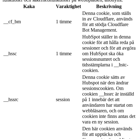
Kaka
Varaktighet
Beskrivning
Denna cookie, som ställs
in av Cloudflare, används
__cf_bm
1 timme
för att stödja Cloudflare
Bot Management.
HubSpot ställer in denna
cookie för att hålla reda på
sessioner och för att avgöra
__hssc
1 timme
om HubSpot ska öka
sessionsnumret och
tidsstämplarna i __hstc-
cookien.
Denna cookie sätts av
Hubspot när den ändrar
sessionscookien. Om
cookien __hssrc är inställd
__hssrc
session
på 1 innebär det att
användaren har startat om
webbläsaren, och om
cookien inte finns antas det
vara en ny session.
Den här cookien används
för att upptäcka och