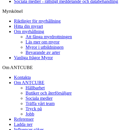
Sociala medier - rättsligt meddelande och databehandling
Myrskötsel
Riktlinjer för myrhållning
Hitta din myrart
Om myrhållning
Att fånga myrdrottningen
Läs mer om myror
Myror i utbildningen
Bevarande av arter
Vanliga frågor Myror
Om ANTCUBE
Kontakta
Om ANTCUBE
Hållbarhet
Butiker och återförsäljare
Sociala medier
Träffa vårt team
Tryck på
Jobb
Referenser
Ladda ner
Influencer sökes