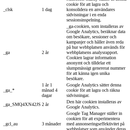
cookie för att lagra och
_clsk
1 dag
konsolidera en användares
sidvisningar i en enda
sessionsinspelning.
_ga-cookien, som installeras av
Google Analytics, beräknar data
om besökare, sessioner och
kampanjer och håller även reda
på hur webbplatsen används för
_ga
2 år
webbplatsens analysrapport.
Cookien lagrar information
anonymt och tilldelar ett
slumpmässigt genererat nummer
för att känna igen unika
besökare.
1 år 1
Google Analytics sätter denna
_ga_*
månad 4
cookie för att lagra och räkna
dagar
sidvisningar.
Den här cookien installeras av
_ga_SMQ4XN42JS
2 år
Google Analytics.
Google Tag Manager ställer in
cookien för att experimentera
_gcl_au
3 månader
med annonseringseffektivitet på
webbplatser som använder deras