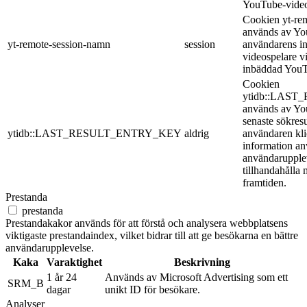
YouTube-video
Cookien yt-re
används av You
yt-remote-session-namn
session
användarens in
videospelare v
inbäddad YouT
Cookien
ytidb::LAS
används av You
senaste sökres
ytidb::LAST_RESULT_ENTRY_KEY
aldrig
användaren kl
information anv
användarupple
tillhandahålla 
framtiden.
Prestanda
prestanda
Prestandakakor används för att förstå och analysera webbplatsens
viktigaste prestandaindex, vilket bidrar till att ge besökarna en bättre
användarupplevelse.
Kaka
Varaktighet
Beskrivning
1 år 24
Används av Microsoft Advertising som ett
SRM_B
dagar
unikt ID för besökare.
Analyser