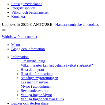
Rättsligt meddelande
Integritetspolicy
Villkor och bestämmelser
Kontakta
Upphovsrätt 2026 ©
ANTCUBE
-
Hantera samtycke till cookies
Withdraw from contract
Menu
Blogg och information
Information
Om myrhållning
Vilka myrarter kan jag behålla i vilket startpaket?
Hitta din myrart
Hitta ditt formicarium
Att fånga myrdrottningen
Läs mer om myror
Myror i utbildningen
Bevarande av arter
Vanliga frågor Myror
Vanliga frågor och svar Butik
Butiker och återförsäljare