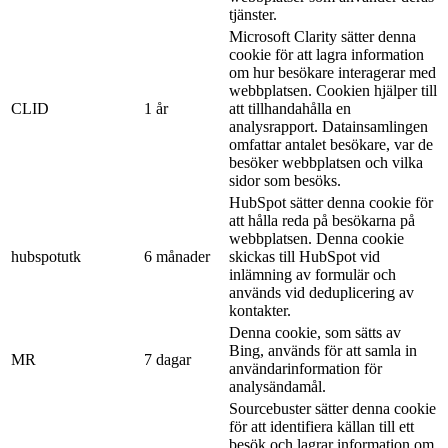
tjänster.
Microsoft Clarity sätter denna
cookie för att lagra information
om hur besökare interagerar med
webbplatsen. Cookien hjälper till
CLID
1 år
att tillhandahålla en
analysrapport. Datainsamlingen
omfattar antalet besökare, var de
besöker webbplatsen och vilka
sidor som besöks.
HubSpot sätter denna cookie för
att hålla reda på besökarna på
webbplatsen. Denna cookie
hubspotutk
6 månader
skickas till HubSpot vid
inlämning av formulär och
används vid deduplicering av
kontakter.
Denna cookie, som sätts av
Bing, används för att samla in
MR
7 dagar
användarinformation för
analysändamål.
Sourcebuster sätter denna cookie
för att identifiera källan till ett
besök och lagrar information om