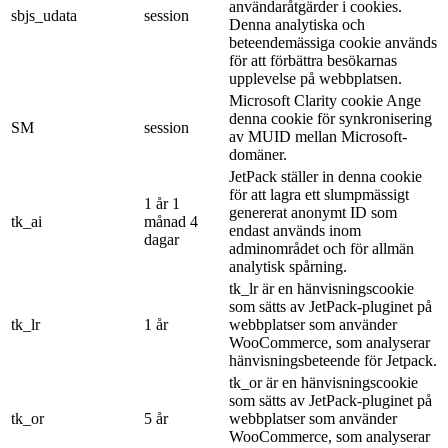
användaråtgärder i cookies.
sbjs_udata
session
Denna analytiska och
beteendemässiga cookie används
för att förbättra besökarnas
upplevelse på webbplatsen.
Microsoft Clarity cookie Ange
denna cookie för synkronisering
SM
session
av MUID mellan Microsoft-
domäner.
JetPack ställer in denna cookie
för att lagra ett slumpmässigt
1 år 1
genererat anonymt ID som
tk_ai
månad 4
endast används inom
dagar
adminområdet och för allmän
analytisk spårning.
tk_lr är en hänvisningscookie
som sätts av JetPack-pluginet på
tk_lr
1 år
webbplatser som använder
WooCommerce, som analyserar
hänvisningsbeteende för Jetpack.
tk_or är en hänvisningscookie
som sätts av JetPack-pluginet på
tk_or
5 år
webbplatser som använder
WooCommerce, som analyserar