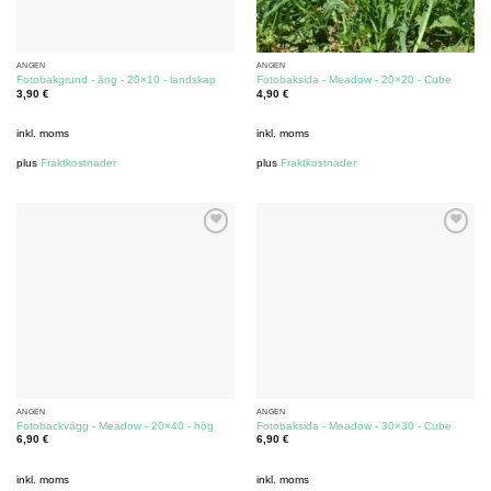
ÄNGEN
ÄNGEN
Fotobakgrund - äng - 20×10 - landskap
Fotobaksida - Meadow - 20×20 - Cube
3,90
€
4,90
€
inkl. moms
inkl. moms
plus
Fraktkostnader
plus
Fraktkostnader
ÄNGEN
ÄNGEN
Fotobackvägg - Meadow - 20×40 - hög
Fotobaksida - Meadow - 30×30 - Cube
6,90
€
6,90
€
inkl. moms
inkl. moms