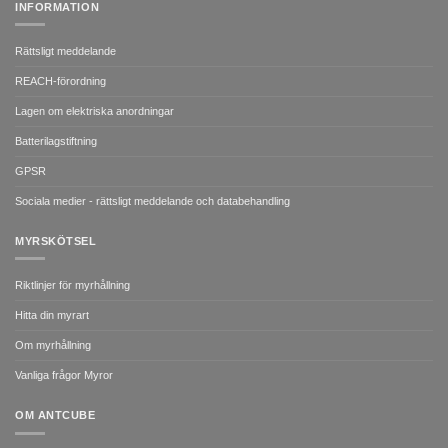
INFORMATION
Rättsligt meddelande
REACH-förordning
Lagen om elektriska anordningar
Batterilagstiftning
GPSR
Sociala medier - rättsligt meddelande och databehandling
MYRSKÖTSEL
Riktlinjer för myrhållning
Hitta din myrart
Om myrhållning
Vanliga frågor Myror
OM ANTCUBE