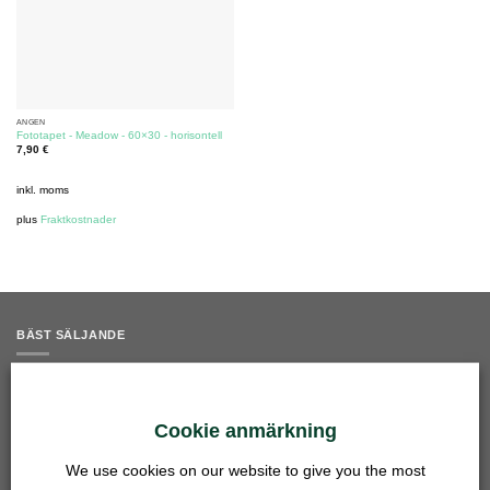
ÄNGEN
Fototapet - Meadow - 60×30 - horisontell
7,90
€
inkl. moms
plus
Fraktkostnader
BÄST SÄLJANDE
Gallerinsats - 50 mm - rostfritt stål
5,90
€
Cookie anmärkning
inkl. moms
plus
Fraktkostnader
We use cookies on our website to give you the most
Koppling för bassängslang 27 mm - 14, 16, 20 mm - transparent