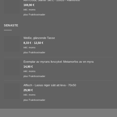
ANTCUBE Starter Set L - 20x20 - Rainforest
169,90
€
inkl. moms
plus
Fraktkostnader
SENASTE
Weiße, glänzende Tasse
8,33
€
-
12,50
€
inkl. moms
plus
Fraktkostnader
Exemplar av myrans livscykel: Metamorfos av en myra
14,90
€
inkl. moms
plus
Fraktkostnader
Affisch - Lasius niger sätt att leva - 70x50
29,90
€
inkl. moms
plus
Fraktkostnader