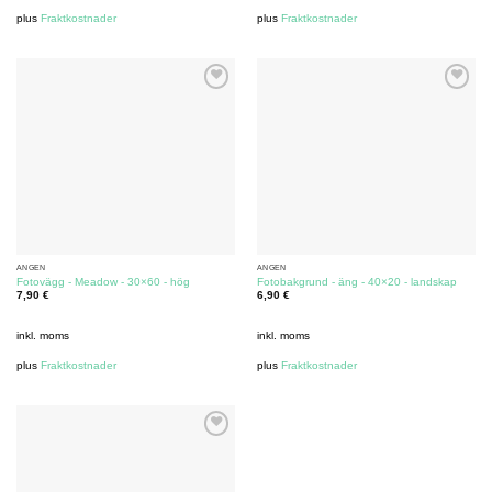
plus
Fraktkostnader
plus
Fraktkostnader
ÄNGEN
ÄNGEN
Fotovägg - Meadow - 30×60 - hög
Fotobakgrund - äng - 40×20 - landskap
7,90
€
6,90
€
inkl. moms
inkl. moms
plus
Fraktkostnader
plus
Fraktkostnader