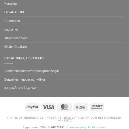
Kontakta
Om ANTCUBE
Referenser
Ladda ner
Influencer sökes
Bli återförsäljare
BETALNING, LEVERANS
Fraktkostnader/leveransbegränsningar
Betalningsmetoder och villkor
Klagomål och ångerrätt
PayPal
Visa
MasterCard
Bank
Sofort
Transfer
RÄTTSLIGT MEDDELANDE
INTEGRITETSPOLICY
VILLKOR OCH BESTÄMMELSER
KONTAKTA
Upphovsrätt 2026 ©
ANTCUBE
-
Hantera samtycke till cookies