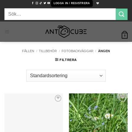
Skip
LOGGA IN / REGISTRERA
to
Sök
content
efter:
0
FÅLLEN
/
TILLBEHÖR
/
FOTOBACKVÄGGAR
/
ÄNGEN
FILTRERA