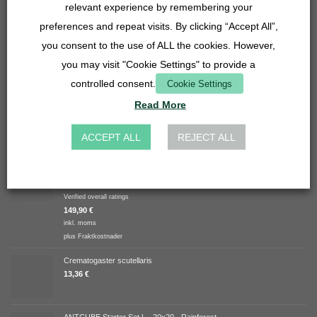
relevant experience by remembering your
4,90
€
inkl. moms
preferences and repeat visits. By clicking “Accept All”,
plus
Fraktkostnader
you consent to the use of ALL the cookies. However,
Gallerinsats - 27 mm - rostfritt stål
you may visit "Cookie Settings" to provide a
3,90
€
controlled consent.
Cookie Settings
inkl. moms
plus
Fraktkostnader
Read More
HÖGST RANKAD
ACCEPT ALL
REJECT ALL
Paketerbjudande - Lasius niger
Betygsatt
Verified overall ratings
5.00
av 5
149,90
€
inkl. moms
plus
Fraktkostnader
Crematogaster scutellaris
13,36
€