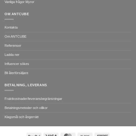
Vanliga frågor Myror
OM ANTCUBE
Kontakta
Om ANTCUBE
Referenser
Ladda ner
Influencer sökes
Bli återförsäljare
BETALNING, LEVERANS
Fraktkostnader/leveransbegränsningar
Betalningsmetoder och villkor
Klagomål och ångerrätt
PayPal
Visa
MasterCard
Bank
Sofort