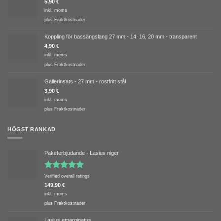
5,90
€
inkl. moms
plus
Fraktkostnader
Koppling för bassängslang 27 mm - 14, 16, 20 mm - transparent
4,90
€
inkl. moms
plus
Fraktkostnader
Gallerinsats - 27 mm - rostfritt stål
3,90
€
inkl. moms
plus
Fraktkostnader
HÖGST RANKAD
Paketerbjudande - Lasius niger
Betygsatt
Verified overall ratings
5.00
av 5
149,90
€
inkl. moms
plus
Fraktkostnader
Lasius emarginatus