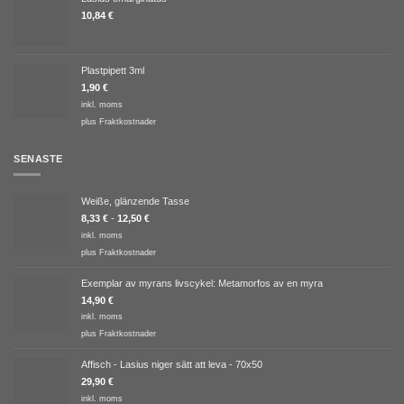
10,84
€
Plastpipett 3ml
1,90
€
inkl. moms
plus
Fraktkostnader
SENASTE
Weiße, glänzende Tasse
8,33
€
-
12,50
€
inkl. moms
plus
Fraktkostnader
Exemplar av myrans livscykel: Metamorfos av en myra
14,90
€
inkl. moms
plus
Fraktkostnader
Affisch - Lasius niger sätt att leva - 70x50
29,90
€
inkl. moms