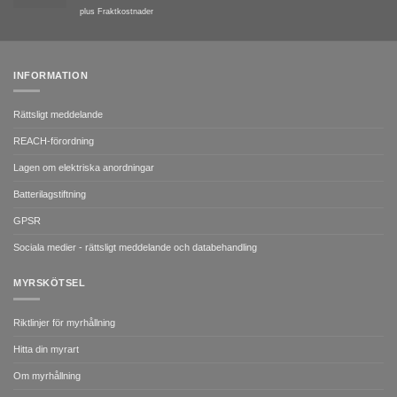
plus
Fraktkostnader
INFORMATION
Rättsligt meddelande
REACH-förordning
Lagen om elektriska anordningar
Batterilagstiftning
GPSR
Sociala medier - rättsligt meddelande och databehandling
MYRSKÖTSEL
Riktlinjer för myrhållning
Hitta din myrart
Om myrhållning