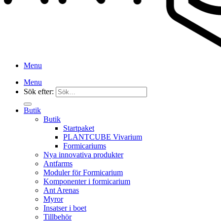
Menu
Menu
Sök efter:
Butik
Butik
Startpaket
PLANTCUBE Vivarium
Formicariums
Nya innovativa produkter
Antfarms
Moduler för Formicarium
Komponenter i formicarium
Ant Arenas
Myror
Insatser i boet
Tillbehör