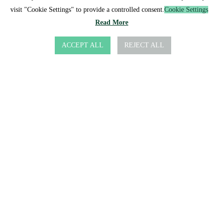
u är nybörjare, redan har viss erfarenhet eller redan är expert på att håll
visit "Cookie Settings" to provide a controlled consent.
Cookie Settings
Read More
ACCEPT ALL
REJECT ALL