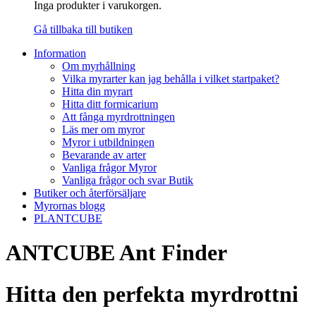
Inga produkter i varukorgen.
Gå tillbaka till butiken
Information
Om myrhållning
Vilka myrarter kan jag behålla i vilket startpaket?
Hitta din myrart
Hitta ditt formicarium
Att fånga myrdrottningen
Läs mer om myror
Myror i utbildningen
Bevarande av arter
Vanliga frågor Myror
Vanliga frågor och svar Butik
Butiker och återförsäljare
Myrornas blogg
PLANTCUBE
ANTCUBE Ant Finder
Hitta den perfekta myrdrottning