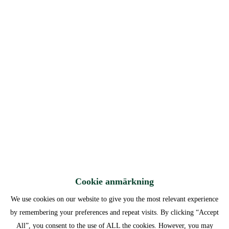
Cookie anmärkning
We use cookies on our website to give you the most relevant experience
en eller kolonin som du kan beh
by remembering your preferences and repeat visits. By clicking “Accept
All”, you consent to the use of ALL the cookies. However, you may