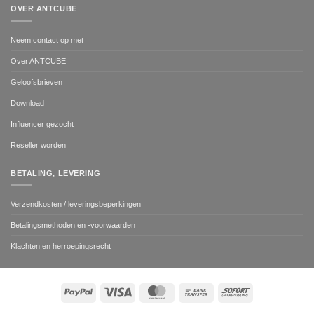
OVER ANTCUBE
Neem contact op met
Over ANTCUBE
Geloofsbrieven
Download
Influencer gezocht
Reseller worden
BETALING, LEVERING
Verzendkosten / leveringsbeperkingen
Betalingsmethoden en -voorwaarden
Klachten en herroepingsrecht
PayPal
Visa
MasterCard
Bank
Sofort
Transfer