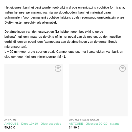
Het gipsnest kan het best worden gebruikt in droge en enigszins vochtige formicaria.
Indien het nest permanent vochtig wordt gehouden, kan het materiaal gaan
schimmelen. Voor permanent vochtige habitats zoals regenwoudformicaria zijn onze
Digfix-nesten geschikt als alternatief.
De afmetingen van de nestinzetten (L) hebben geen betrekking op de
buitenafmetingen, maar op de dikte of, in het geval van de nesten, op de mogelijke
verbindingen en openingen (aangepast aan de afmetingen van de verschillende
mierensoorten).
L = 20 mm voor grote soorten zoals Camponotus sp. met inzetstukken van kurk en
gips ook voor kleinere mierensoorten M - L
ANTFARMS
GIPS NEST INZETSTUKKEN
ANTCUBE - Doos 10×10 - Gipsnest beige
ANTCUBE - Gipsnest 20×20 - staand
59,90
€
34,90
€