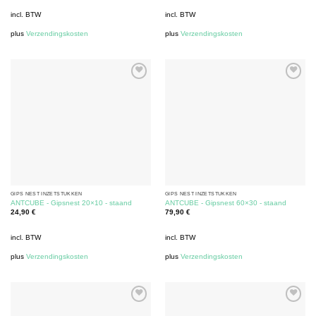
incl. BTW
incl. BTW
plus
Verzendingskosten
plus
Verzendingskosten
GIPS NEST INZETSTUKKEN
GIPS NEST INZETSTUKKEN
ANTCUBE - Gipsnest 20×10 - staand
ANTCUBE - Gipsnest 60×30 - staand
24,90
€
79,90
€
incl. BTW
incl. BTW
plus
Verzendingskosten
plus
Verzendingskosten