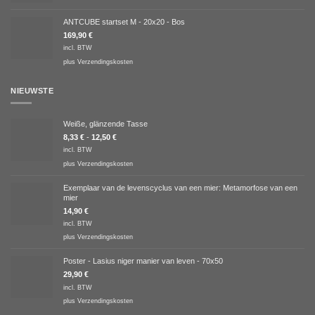
ANTCUBE startset M - 20x20 - Bos
169,90
€
incl. BTW
plus
Verzendingskosten
NIEUWSTE
Weiße, glänzende Tasse
8,33
€
-
12,50
€
incl. BTW
plus
Verzendingskosten
Exemplaar van de levenscyclus van een mier: Metamorfose van een
mier
14,90
€
incl. BTW
plus
Verzendingskosten
Poster - Lasius niger manier van leven - 70x50
29,90
€
incl. BTW
plus
Verzendingskosten