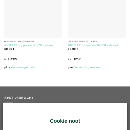
GIPS NEST INZETSTUKKEN
GIPS NEST INZETSTUKKEN
ANTCUBE - gipsnest 40×20 - staand
ANTCUBE - Gipsnest 60×30 - staand
59,90
€
99,90
€
incl. BTW
incl. BTW
plus
Verzendingskosten
plus
Verzendingskosten
BEST VERKOCHT
Rooster inzet - 50mm - roestvrij staal
5,90
€
Cookie noot
incl. BTW
plus
Verzendingskosten