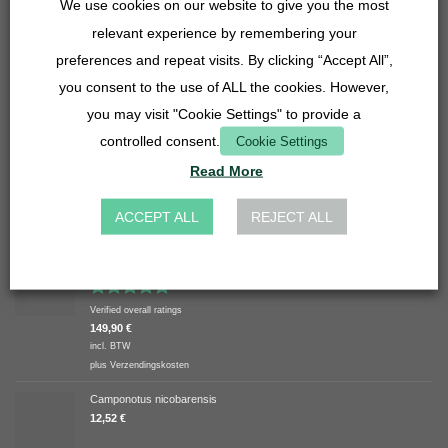
We use cookies on our website to give you the most
Wastafelslangverbinder 27mm - 14, 16, 20 mm - transparant
relevant experience by remembering your
4,90
€
preferences and repeat visits. By clicking “Accept All”,
incl. BTW
plus
Verzendingskosten
you consent to the use of ALL the cookies. However,
you may visit "Cookie Settings" to provide a
Rooster inzet - 27mm - roestvrij staal
3,90
€
controlled consent.
Cookie Settings
incl. BTW
Read More
plus
Verzendingskosten
ACCEPT ALL
REJECT ALL
TOP BEOORDEELD
Bundel aanbieding - Lasius niger
Gewaardeerd
Verified overall ratings
5.00
uit 5
149,90
€
incl. BTW
plus
Verzendingskosten
Camponotus nicobarensis
12,52
€