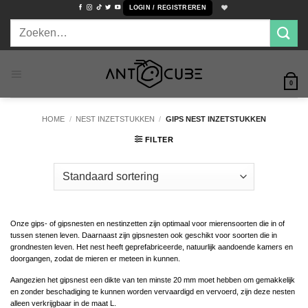
Ga
LOGIN / REGISTREREN
naar
Zoeken
inhoud
naar:
0
HOME
/
NEST INZETSTUKKEN
/
GIPS NEST INZETSTUKKEN
FILTER
Onze gips- of gipsnesten en nestinzetten zijn optimaal voor mierensoorten die in of
tussen stenen leven. Daarnaast zijn gipsnesten ook geschikt voor soorten die in
grondnesten leven. Het nest heeft geprefabriceerde, natuurlijk aandoende kamers en
doorgangen, zodat de mieren er meteen in kunnen.
Aangezien het gipsnest een dikte van ten minste 20 mm moet hebben om gemakkelijk
en zonder beschadiging te kunnen worden vervaardigd en vervoerd, zijn deze nesten
alleen verkrijgbaar in de maat L.