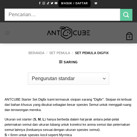
Skip
MASUK / DAFTAR
to
Pencarian
content
untuk:
0
BERANDA
/
SET PEMULA
/
SET PEMULA DIGFIX
SARING
ANTCUBE Starter Set Digfix kami termasuk sisipan sarang "Digfix". Sisipan ini terbuat
dari bahan khusus yang disukai sebagian besar spesies Semut untuk menggali ruang
dan terowongan mereka.
Ukuran set starter (
S
,
M
,
L
) hanya berbeda dalam hal jarak antara pelat-pelat
peternakan semut dan ukuran lubang untuk koneksi ke arena semut dan peternakan
semut lainnya (keduanya sesuai dengan ukuran spesies semut).
S
= 6mm untuk spesies kecil seperti Myrmica