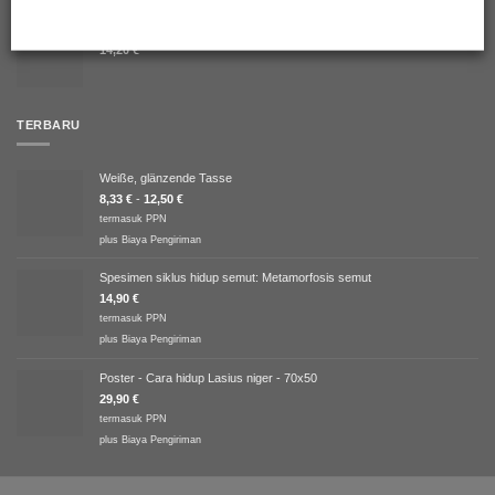
Prenolepis nitens
14,20
€
TERBARU
Weiße, glänzende Tasse
8,33
€
-
12,50
€
termasuk PPN
plus
Biaya Pengiriman
Spesimen siklus hidup semut: Metamorfosis semut
14,90
€
termasuk PPN
plus
Biaya Pengiriman
Poster - Cara hidup Lasius niger - 70x50
29,90
€
termasuk PPN
plus
Biaya Pengiriman