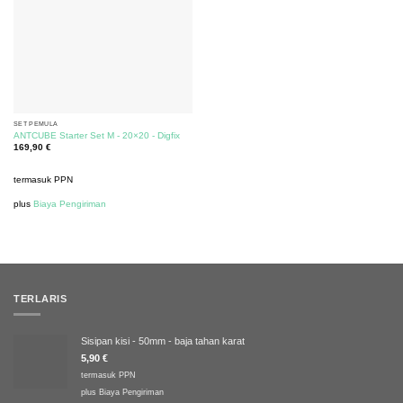
SET PEMULA
ANTCUBE Starter Set M - 20×20 - Digfix
169,90
€
termasuk PPN
plus
Biaya Pengiriman
TERLARIS
Sisipan kisi - 50mm - baja tahan karat
5,90
€
termasuk PPN
plus
Biaya Pengiriman