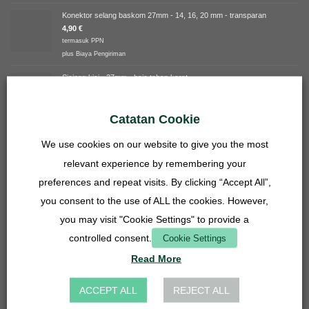
Konektor selang baskom 27mm - 14, 16, 20 mm - transparan
4,90
€
termasuk PPN
plus
Biaya Pengiriman
Sisipan kisi - 27mm - baja tahan karat
3,90
€
termasuk PPN
Catatan Cookie
plus
Biaya Pengiriman
We use cookies on our website to give you the most
PERINGKAT TERATAS
relevant experience by remembering your
Penawaran Paket - Lasius niger
preferences and repeat visits. By clicking “Accept All”,
you consent to the use of ALL the cookies. However,
Dinilai
5.00
Verified overall ratings
you may visit "Cookie Settings" to provide a
dari 5
149,90
€
termasuk PPN
controlled consent.
Cookie Settings
plus
Biaya Pengiriman
Read More
Oecophylla smaragdina (semut penenun Australia)
159,66
€
ACCEPT ALL
REJECT ALL