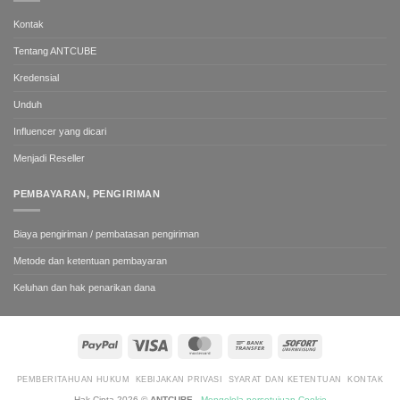
Kontak
Tentang ANTCUBE
Kredensial
Unduh
Influencer yang dicari
Menjadi Reseller
PEMBAYARAN, PENGIRIMAN
Biaya pengiriman / pembatasan pengiriman
Metode dan ketentuan pembayaran
Keluhan dan hak penarikan dana
PayPal
Visa
MasterCard
Bank
Sofort
Transfer
PEMBERITAHUAN HUKUM
KEBIJAKAN PRIVASI
SYARAT DAN KETENTUAN
KONTAK
Hak Cipta 2026 ©
ANTCUBE
-
Mengelola persetujuan Cookie