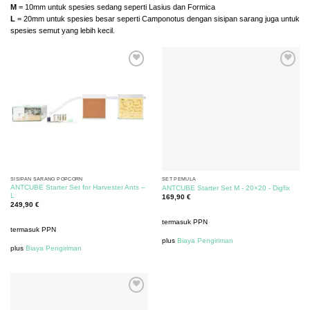
M
= 10mm untuk spesies sedang seperti Lasius dan Formica
L
= 20mm untuk spesies besar seperti Camponotus dengan sisipan sarang juga untuk
spesies semut yang lebih kecil.
SISIPAN SARANG POPCORN
SET PEMULA
ANTCUBE Starter Set for Harvester Ants –
ANTCUBE Starter Set M - 20×20 - Digfix
L
169,90
€
249,90
€
termasuk PPN
termasuk PPN
plus
Biaya Pengiriman
plus
Biaya Pengiriman