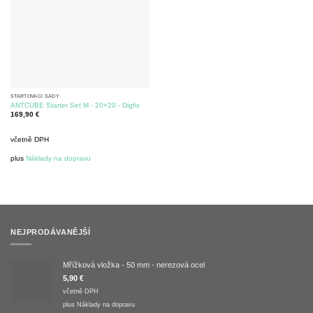
STARTOVACÍ SADY
ANTCUBE Starter Set M - 20×20 - Digfix
169,90
€
včetně DPH
plus
Náklady na dopravu
NEJPRODÁVANĚJŠÍ
Mřížková vložka - 50 mm - nerezová ocel
5,90
€
včetně DPH
plus
Náklady na dopravu