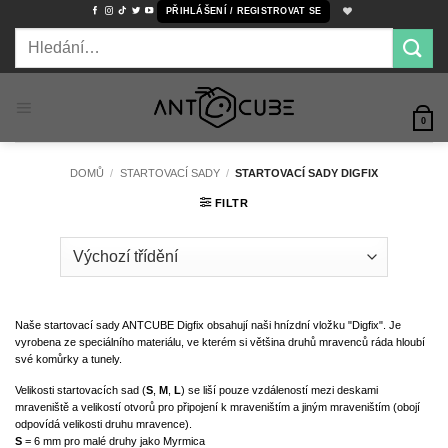
Přeskočit
PŘIHLÁŠENÍ / REGISTROVAT SE
na
Hledat:
obsah
0
DOMŮ
/
STARTOVACÍ SADY
/
STARTOVACÍ SADY DIGFIX
FILTR
Naše startovací sady ANTCUBE Digfix obsahují naši hnízdní vložku "Digfix". Je
vyrobena ze speciálního materiálu, ve kterém si většina druhů mravenců ráda hloubí
své komůrky a tunely.
Velikosti startovacích sad (
S
,
M
,
L
) se liší pouze vzdáleností mezi deskami
mraveniště a velikostí otvorů pro připojení k mraveništím a jiným mraveništím (obojí
odpovídá velikosti druhu mravence).
S
= 6 mm pro malé druhy jako Myrmica