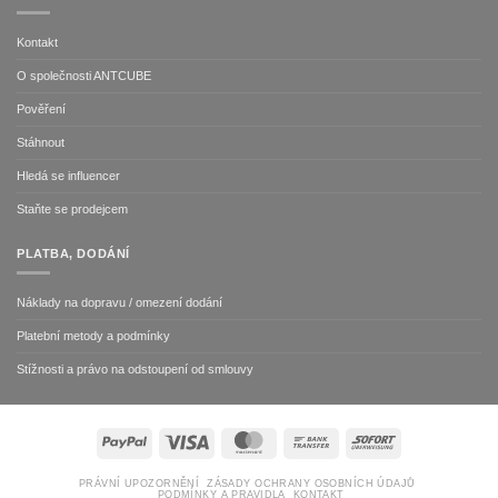
Kontakt
O společnosti ANTCUBE
Pověření
Stáhnout
Hledá se influencer
Staňte se prodejcem
PLATBA, DODÁNÍ
Náklady na dopravu / omezení dodání
Platební metody a podmínky
Stížnosti a právo na odstoupení od smlouvy
PayPal
Visa
MasterCard
Bank
Sofort
Transfer
PRÁVNÍ UPOZORNĚNÍ
ZÁSADY OCHRANY OSOBNÍCH ÚDAJŮ
PODMÍNKY A PRAVIDLA
KONTAKT