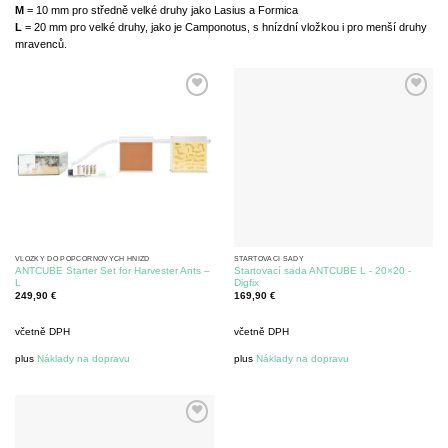
M
= 10 mm pro středně velké druhy jako Lasius a Formica
L
= 20 mm pro velké druhy, jako je Camponotus, s hnízdní vložkou i pro menší druhy
mravenců.
VLOŽKY DO POPCORNOVÝCH HNÍZD
STARTOVACÍ SADY
ANTCUBE Starter Set for Harvester Ants –
Startovací sada ANTCUBE L - 20×20 -
L
Digfix
249,90
€
169,90
€
včetně DPH
včetně DPH
plus
Náklady na dopravu
plus
Náklady na dopravu