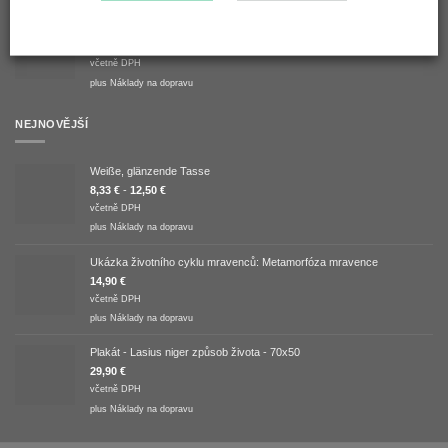
ANTCUBE - Startovací sada pro mravence řezače listů - malá
399,90
€
včetně DPH
plus
Náklady na dopravu
NEJNOVĚJŠÍ
Weiße, glänzende Tasse
8,33
€
-
12,50
€
včetně DPH
plus
Náklady na dopravu
Ukázka životního cyklu mravenců: Metamorfóza mravence
14,90
€
včetně DPH
plus
Náklady na dopravu
Plakát - Lasius niger způsob života - 70x50
29,90
€
včetně DPH
plus
Náklady na dopravu