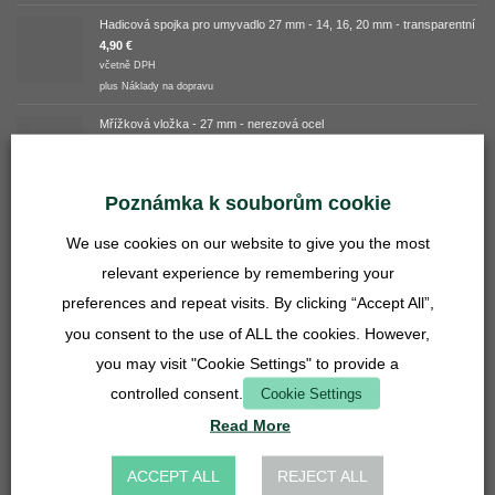
Hadicová spojka pro umyvadlo 27 mm - 14, 16, 20 mm - transparentní
4,90
€
včetně DPH
plus
Náklady na dopravu
Mřížková vložka - 27 mm - nerezová ocel
3,90
€
včetně DPH
plus
Náklady na dopravu
Poznámka k souborům cookie
NEJLÉPE HODNOCENÉ
We use cookies on our website to give you the most
relevant experience by remembering your
Nabídka balíčků - Lasius niger
preferences and repeat visits. By clicking “Accept All”,
you consent to the use of ALL the cookies. However,
Hodnocení
Verified overall ratings
5.00
z 5
149,90
€
you may visit "Cookie Settings" to provide a
včetně DPH
controlled consent.
Cookie Settings
plus
Náklady na dopravu
Read More
Messor cf. capitatus
13,36
€
ACCEPT ALL
REJECT ALL