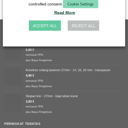
plus
Biaya Pengiriman
controlled consent.
Cookie Settings
Read More
ACCEPT ALL
REJECT ALL
TERLARIS
Sisipan kisi - 50mm - baja tahan karat
5,90
€
termasuk PPN
plus
Biaya Pengiriman
Konektor selang baskom 27mm - 14, 16, 20 mm - transparan
4,90
€
termasuk PPN
plus
Biaya Pengiriman
Sisipan kisi - 27mm - baja tahan karat
3,90
€
termasuk PPN
plus
Biaya Pengiriman
PERINGKAT TERATAS