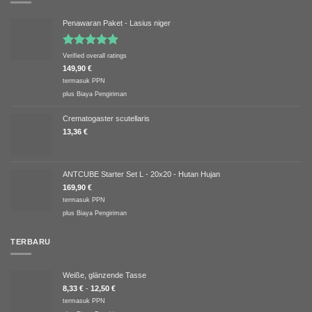
Penawaran Paket - Lasius niger
Dinilai
5.00
Verified overall ratings
dari 5
149,90
€
termasuk PPN
plus
Biaya Pengiriman
Crematogaster scutellaris
13,36
€
ANTCUBE Starter Set L - 20x20 - Hutan Hujan
169,90
€
termasuk PPN
plus
Biaya Pengiriman
TERBARU
Weiße, glänzende Tasse
8,33
€
-
12,50
€
termasuk PPN