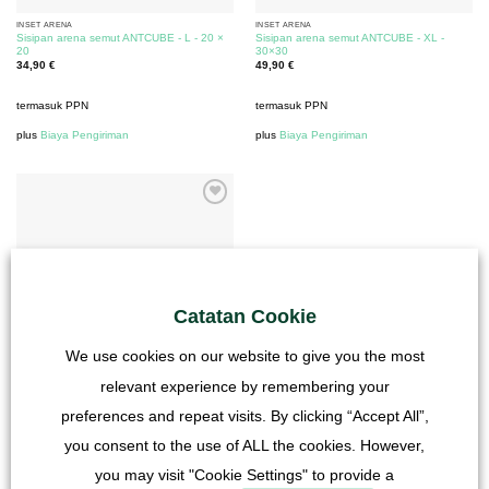
INSET ARENA
INSET ARENA
Sisipan arena semut ANTCUBE - L - 20 ×
Sisipan arena semut ANTCUBE - XL -
20
30×30
34,90
€
49,90
€
termasuk PPN
termasuk PPN
plus
Biaya Pengiriman
plus
Biaya Pengiriman
Catatan Cookie
We use cookies on our website to give you the most
relevant experience by remembering your
INSET ARENA
Sisipan arena semut ANTCUBE - XL -
60×30
preferences and repeat visits. By clicking “Accept All”,
69,90
€
you consent to the use of ALL the cookies. However,
termasuk PPN
you may visit "Cookie Settings" to provide a