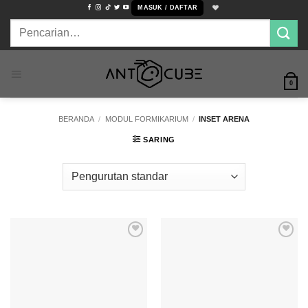
Skip
MASUK / DAFTAR
to
Pencarian
content
untuk:
0
BERANDA
/
MODUL FORMIKARIUM
/
INSET ARENA
SARING