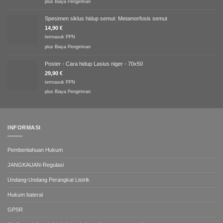
plus
Biaya Pengiriman
Spesimen siklus hidup semut: Metamorfosis semut
14,90
€
termasuk PPN
plus
Biaya Pengiriman
Poster - Cara hidup Lasius niger - 70x50
29,90
€
termasuk PPN
plus
Biaya Pengiriman
INFORMASI
Pemberitahuan Hukum
JANGKAUAN-Regulasi
Undang-Undang Perangkat Listrik
Hukum baterai
GPSR