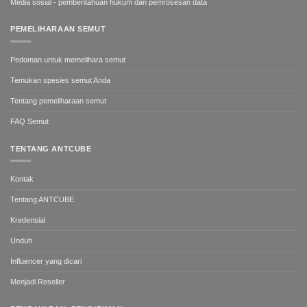
Media sosial - pemberitahuan hukum dan pemrosesan data
PEMELIHARAAN SEMUT
Pedoman untuk memelihara semut
Temukan spesies semut Anda
Tentang pemeliharaan semut
FAQ Semut
TENTANG ANTCUBE
Kontak
Tentang ANTCUBE
Kredensial
Unduh
Influencer yang dicari
Menjadi Reseller