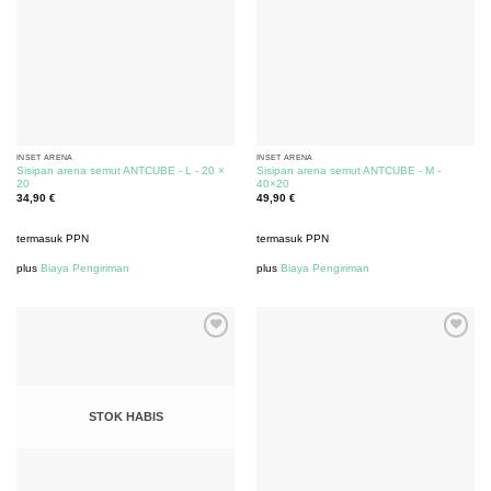
INSET ARENA
INSET ARENA
Sisipan arena semut ANTCUBE - L - 20 ×
Sisipan arena semut ANTCUBE - M -
20
40×20
34,90
€
49,90
€
termasuk PPN
termasuk PPN
plus
Biaya Pengiriman
plus
Biaya Pengiriman
STOK HABIS