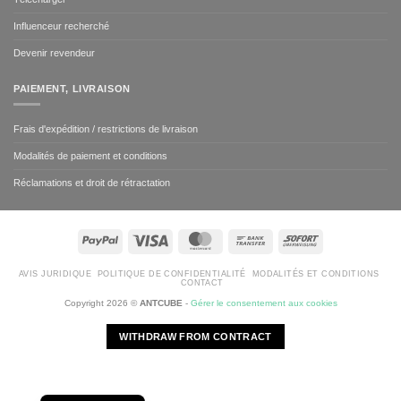
Influenceur recherché
Devenir revendeur
PAIEMENT, LIVRAISON
Frais d'expédition / restrictions de livraison
Modalités de paiement et conditions
Réclamations et droit de rétractation
PayPal
Visa
MasterCard
Bank
Sofort
Transfer
AVIS JURIDIQUE
POLITIQUE DE CONFIDENTIALITÉ
MODALITÉS ET CONDITIONS
CONTACT
Copyright 2026 ©
ANTCUBE
-
Gérer le consentement aux cookies
WITHDRAW FROM CONTRACT