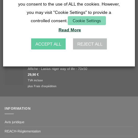
you consent to the use of ALL the cookies. However,
you may visit "Cookie Settings" to provide a
Weiße, glänzende Tasse
8,33
€
-
12,50
€
controlled consent.
Cookie Settings
TVA incluse
Read More
plus
Frais d'expédition
Spécimen du cycle de vie d'une fourmi : Métamorphose d'une fourmi
ACCEPT ALL
REJECT ALL
14,90
€
TVA incluse
plus
Frais d'expédition
Affiche - Lasius niger way of life - 70x50
29,90
€
TVA incluse
plus
Frais d'expédition
INFORMATION
Avis juridique
REACH-Réglementation