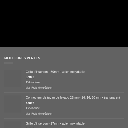
MEILLEURES VENTES
Grille d'insertion - 50mm - acier inoxydable
5,90
€
TVA incluse
plus
Frais d'expédition
Connecteur de tuyau de lavabo 27mm - 14, 16, 20 mm - transparent
4,90
€
TVA incluse
plus
Frais d'expédition
Grille d'insertion - 27mm - acier inoxydable