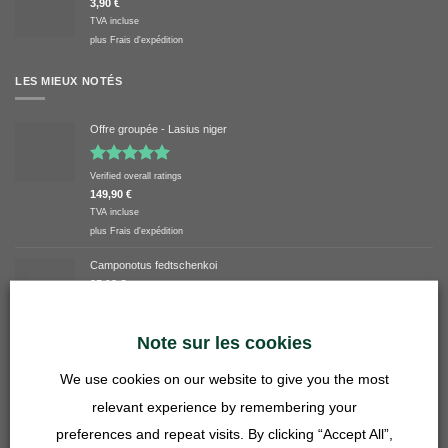
3,90
€
TVA incluse
plus
Frais d'expédition
LES MIEUX NOTÉS
Offre groupée - Lasius niger
Note
5.00
Verified overall ratings
sur 5
149,90
€
TVA incluse
plus
Frais d'expédition
Camponotus fedtschenkoi
25,13
€
Note sur les cookies
Tuyau transparent 20/16 mm
3,90
€
We use cookies on our website to give you the most
TVA incluse
plus
Frais d'expédition
relevant experience by remembering your
preferences and repeat visits. By clicking “Accept All”,
LES PLUS RÉCENTS