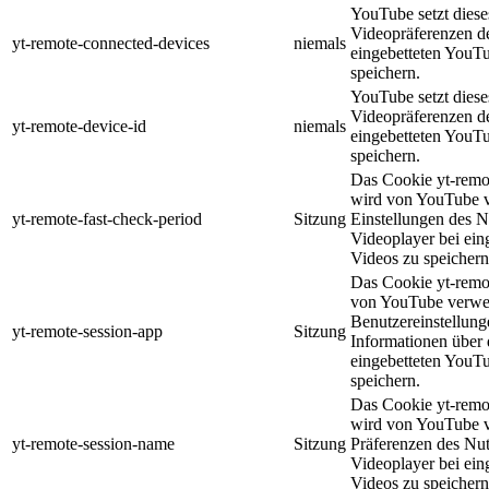
YouTube setzt diese
Videopräferenzen de
yt-remote-connected-devices
niemals
eingebetteten YouT
speichern.
YouTube setzt diese
Videopräferenzen de
yt-remote-device-id
niemals
eingebetteten YouT
speichern.
Das Cookie yt-remot
wird von YouTube v
yt-remote-fast-check-period
Sitzung
Einstellungen des N
Videoplayer bei ein
Videos zu speichern
Das Cookie yt-remo
von YouTube verwe
Benutzereinstellun
yt-remote-session-app
Sitzung
Informationen über d
eingebetteten YouT
speichern.
Das Cookie yt-remo
wird von YouTube v
yt-remote-session-name
Sitzung
Präferenzen des Nut
Videoplayer bei ein
Videos zu speichern