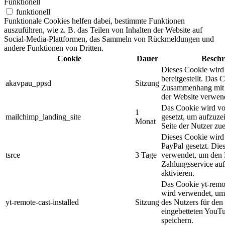
Funktionell
funktionell
Funktionale Cookies helfen dabei, bestimmte Funktionen
auszuführen, wie z. B. das Teilen von Inhalten der Website auf
Social-Media-Plattformen, das Sammeln von Rückmeldungen und
andere Funktionen von Dritten.
Cookie
Dauer
Beschr
Dieses Cookie wird
bereitgestellt. Das 
akavpau_ppsd
Sitzung
Zusammenhang mit 
der Website verwen
Das Cookie wird v
1
mailchimp_landing_site
gesetzt, um aufzuze
Monat
Seite der Nutzer zue
Dieses Cookie wird
PayPal gesetzt. Die
tsrce
3 Tage
verwendet, um den 
Zahlungsservice auf
aktivieren.
Das Cookie yt-remot
wird verwendet, um
yt-remote-cast-installed
Sitzung
des Nutzers für den
eingebetteten YouT
speichern.