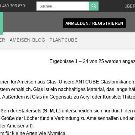
Suchen
0 439 703 870
ÜBER
nach:
ANMELDEN / REGISTRIEREN
ER
AMEISEN-BLOG
PLANTCUBE
Ergebnisse 1 – 24 von 25 werden angez
rien für Ameisen aus Glas. Unsere ANTCUBE Glasformikarien s
tern erhältlich. Glas ist ein nachhaltiges Material, das lange hä
 Außerdem ist Glas im Gegensatz zu Acryl oder Kunststoff hitze
ßen der Startersets (
S
,
M
,
L
) unterscheiden sich nur durch de
 Größe der Löcher für die Verbindung zu Ameisenhallen und a
er Ameisenart).
m für kleine Arten wie Myrmica