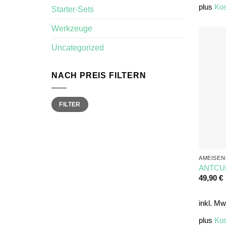
plus
Kos
Starter-Sets
Werkzeuge
Uncategorized
NACH PREIS FILTERN
Min.
Max.
FILTER
Preis
Preis
AMEISEN
ANTCUB
49,90
€
inkl. Mw
plus
Kos