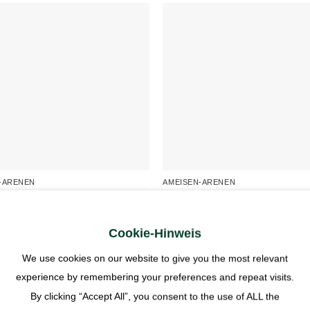
-ARENEN
AMEISEN-ARENEN
 - Arena 40x20x10 - flach
ANTCUBE - Arena 40x20x20 la
49,90
€
Cookie-Hinweis
St.
inkl. MwSt.
We use cookies on our website to give you the most relevant
ten für den Versand
plus
Kosten für den Versand
experience by remembering your preferences and repeat visits.
By clicking “Accept All”, you consent to the use of ALL the