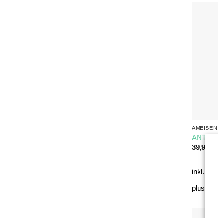
AMEISEN
ANTCUBE
39,90
€
inkl. Mw
plus
Kos