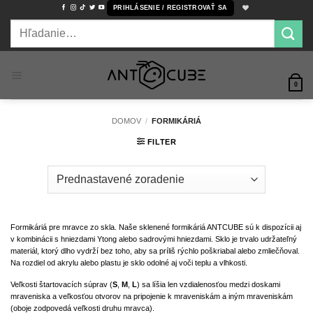
Skip
PRIHLÁSENIE / REGISTROVAŤ SA
to
Hľadať:
content
0
DOMOV
/
FORMIKÁRIÁ
FILTER
Formikáriá pre mravce zo skla. Naše sklenené formikáriá ANTCUBE sú k dispozícii aj
v kombinácii s hniezdami Ytong alebo sadrovými hniezdami. Sklo je trvalo udržateľný
materiál, ktorý dlho vydrží bez toho, aby sa príliš rýchlo poškriabal alebo zmliečňoval.
Na rozdiel od akrylu alebo plastu je sklo odolné aj voči teplu a vlhkosti.
Veľkosti štartovacích súprav (
S
,
M
,
L
) sa líšia len vzdialenosťou medzi doskami
mraveniska a veľkosťou otvorov na pripojenie k mraveniskám a iným mraveniskám
(oboje zodpovedá veľkosti druhu mravca).