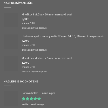
NAJPREDÁVANEJŠIE
Mriežková vložka - 50 mm - nerezová oceľ
5,90
€
vrátane DPH
plus
Náklady na dopravu
Hadicová spojka na umývadlo 27 mm - 14, 16, 20 mm - transparentná
4,90
€
vrátane DPH
plus
Náklady na dopravu
Mriežková vložka - 27 mm - nerezová oceľ
3,90
€
vrátane DPH
plus
Náklady na dopravu
NAJLEPŠIE HODNOTENÉ
Ponuka balíka - Lasius niger
Hodnotenie
Verified overall ratings