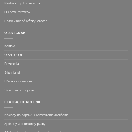
Nájdite svoj druh mravca
O chove mravcov
Často kladené otázky Mravce
O ANTCUBE
Kontakt
O ANTCUBE
Poverenia
Stiahnite si
Hľadá sa influencer
Staňte sa predajcom
PLATBA, DORUČENIE
Náklady na dopravu / obmedzenia doručenia
Spôsoby a podmienky platby