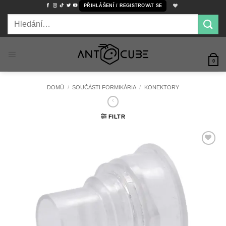
Přeskočit
PŘIHLÁŠENÍ / REGISTROVAT SE
na
Hledat:
obsah
0
DOMŮ
/
SOUČÁSTI FORMIKÁRIA
/
KONEKTORY
FILTR