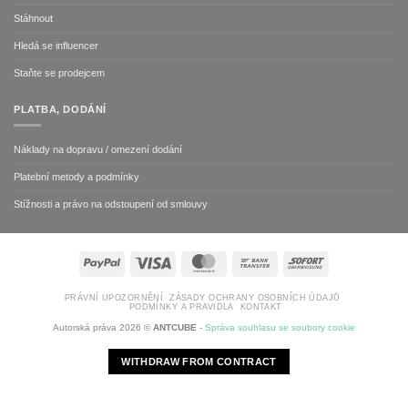
Stáhnout
Hledá se influencer
Staňte se prodejcem
PLATBA, DODÁNÍ
Náklady na dopravu / omezení dodání
Platební metody a podmínky
Stížnosti a právo na odstoupení od smlouvy
PayPal
Visa
MasterCard
Bank
Sofort
Transfer
PRÁVNÍ UPOZORNĚNÍ
ZÁSADY OCHRANY OSOBNÍCH ÚDAJŮ
PODMÍNKY A PRAVIDLA
KONTAKT
Autorská práva 2026 ©
ANTCUBE
-
Správa souhlasu se soubory cookie
WITHDRAW FROM CONTRACT