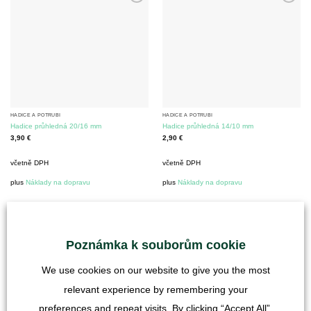
HADICE A POTRUBÍ
HADICE A POTRUBÍ
Hadice průhledná 20/16 mm
Hadice průhledná 14/10 mm
3,90
€
2,90
€
včetně DPH
včetně DPH
plus
Náklady na dopravu
plus
Náklady na dopravu
Poznámka k souborům cookie
We use cookies on our website to give you the most
relevant experience by remembering your
preferences and repeat visits. By clicking “Accept All”,