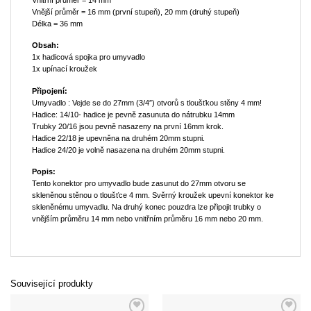
Vnější průměr = 16 mm (první stupeň), 20 mm (druhý stupeň)
Délka = 36 mm
Obsah:
1x hadicová spojka pro umyvadlo
1x upínací kroužek
Připojení:
Umyvadlo : Vejde se do 27mm (3/4″) otvorů s tloušťkou stěny 4 mm!
Hadice: 14/10- hadice je pevně zasunuta do nátrubku 14mm
Trubky 20/16 jsou pevně nasazeny na první 16mm krok.
Hadice 22/18 je upevněna na druhém 20mm stupni.
Hadice 24/20 je volně nasazena na druhém 20mm stupni.
Popis:
Tento konektor pro umyvadlo bude zasunut do 27mm otvoru se
skleněnou stěnou o tloušťce 4 mm. Svěrný kroužek upevní konektor ke
skleněnému umyvadlu. Na druhý konec pouzdra lze připojit trubky o
vnějším průměru 14 mm nebo vnitřním průměru 16 mm nebo 20 mm.
Související produkty