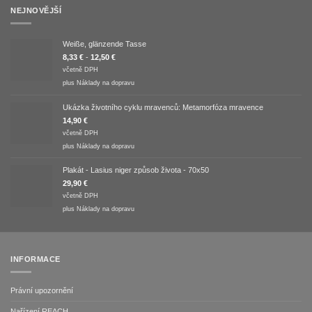
NEJNOVĚJŠÍ
Weiße, glänzende Tasse
8,33
€
-
12,50
€
včetně DPH
plus
Náklady na dopravu
Ukázka životního cyklu mravenců: Metamorfóza mravence
14,90
€
včetně DPH
plus
Náklady na dopravu
Plakát - Lasius niger způsob života - 70x50
29,90
€
včetně DPH
plus
Náklady na dopravu
INFORMACE
Právní upozornění
Nařízení REACH