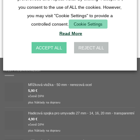
you consent to the use of ALL the cookies. However,
HADICE A POTRUBÍ
you may visit "Cookie Settings" to provide a
Mravenčí trubka - křišťálově čirá - 20 mm -
1 m
controlled consent.
Cookie Settings
12,90
€
Read More
včetně DPH
plus
Náklady na dopravu
ACCEPT ALL
REJECT ALL
NEJPRODÁVANĚJŠÍ
Mřížková vložka - 50 mm - nerezová ocel
5,90
€
včetně DPH
plus
Náklady na dopravu
Hadicová spojka pro umyvadlo 27 mm - 14, 16, 20 mm - transparentní
4,90
€
včetně DPH
plus
Náklady na dopravu