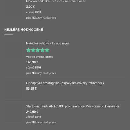
Mřížková vložka - 27 mm - nerezová ocel
3,90
€
včetně DPH
plus
Náklady na dopravu
NEJLÉPE HODNOCENÉ
Nabídka balíčků - Lasius niger
Hodnocení
Verified overall ratings
5.00
z 5
149,90
€
včetně DPH
plus
Náklady na dopravu
Oecophylla smaragdina (asijský tkalcovský mravenec)
83,95
€
Startovací sada ANTCUBE pro mravence Messor nebo Harvester
249,90
€
včetně DPH
plus
Náklady na dopravu