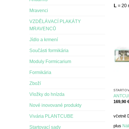
L
= 20 
Mravenci
VZDĚLÁVACÍ PLAKÁTY
MRAVENCŮ
Jídlo a krmení
Součásti formikária
Moduly Formicarium
Formikária
Zboží
STARTOV
Vložky do hnízda
ANTCUBE
169,90
Nové inovované produkty
Vivária PLANTCUBE
včetně
plus
Nák
Startovací sady