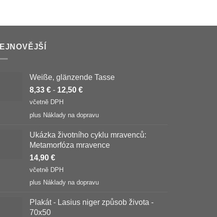
EJNOVĚJŠÍ
Weiße, glänzende Tasse
8,33
€
-
12,50
€
včetně DPH
plus
Náklady na dopravu
Ukázka životního cyklu mravenců:
Metamorfóza mravence
14,90
€
včetně DPH
plus
Náklady na dopravu
Plakát - Lasius niger způsob života -
70x50