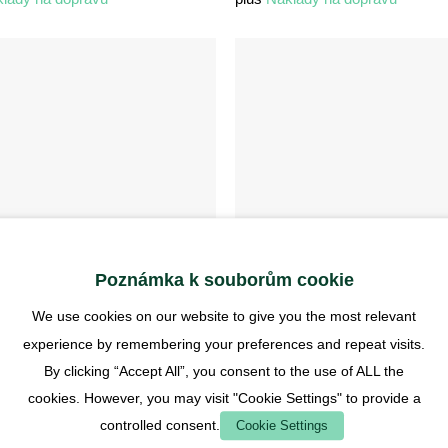
Poznámka k souborům cookie
ACÍ SADY
STARTOVACÍ SADY
We use cookies on our website to give you the most relevant
 Starter Set M - 20×20 -
Startovací sada ANTCUBE M - 
Rainforest
experience by remembering your preferences and repeat visits.
€
169,90
€
By clicking “Accept All”, you consent to the use of ALL the
cookies. However, you may visit "Cookie Settings" to provide a
 DPH
včetně DPH
controlled consent.
Cookie Settings
lady na dopravu
plus
Náklady na dopravu