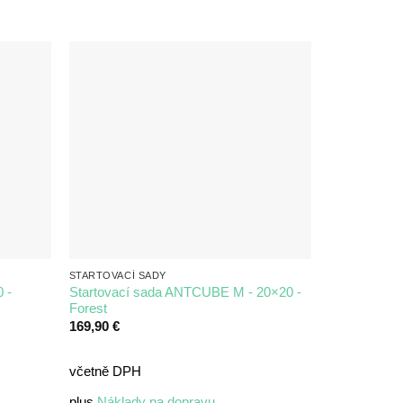
STARTOVACÍ SADY
 -
Startovací sada ANTCUBE M - 20×20 -
Forest
169,90
€
včetně DPH
plus
Náklady na dopravu