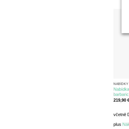
Nabídka
barbari
219,90
včetně
plus
Nák