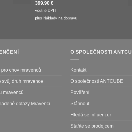
399,90
€
včetně DPH
plus
Náklady na dopravu
ENČENÍ
O SPOLEČNOSTI ANTC
 pro chov mravenců
Kontakt
e svůj druh mravence
O společnosti ANTCUBE
u mravenců
Pověření
kladené dotazy Mravenci
Stáhnout
Hledá se influencer
Staňte se prodejcem