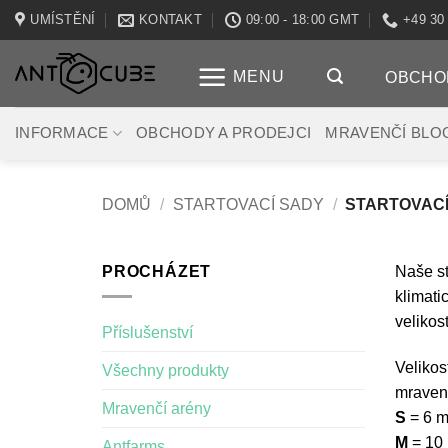
Přeskočit
UMÍSTĚNÍ
KONTAKT
09:00 - 18:00 GMT
+49 30
na
obsah
MENU
OBCHO
INFORMACE
OBCHODY A PRODEJCI
MRAVENČÍ BLO
DOMŮ
/
STARTOVACÍ SADY
/
STARTOVACÍ
PROCHÁZET
Naše st
klimati
velikos
Příslušenství
Velikos
Všechny produkty
mraveni
Mravenčí arény
S
= 6 m
M
= 10 
Antfarms