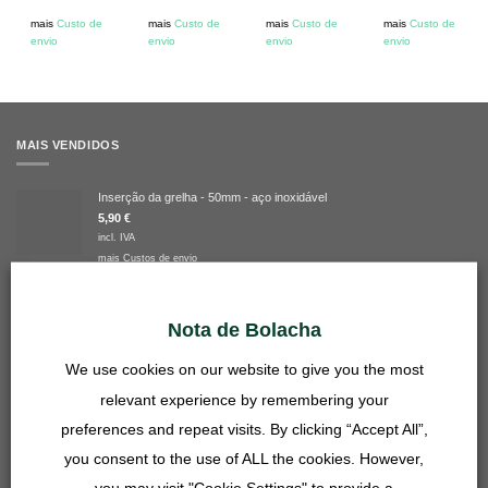
mais
Custo de
mais
Custo de
mais
Custo de
mais
Custo de
envio
envio
envio
envio
MAIS VENDIDOS
Inserção da grelha - 50mm - aço inoxidável
5,90
€
incl. IVA
mais
Custos de envio
Conector da mangueira da bacia 27mm - 14, 16, 20 mm - transparente
4,90
€
Nota de Bolacha
incl. IVA
mais
Custos de envio
We use cookies on our website to give you the most
Inserção da grelha - 27mm - aço inoxidável
relevant experience by remembering your
3,90
€
preferences and repeat visits. By clicking “Accept All”,
incl. IVA
you consent to the use of ALL the cookies. However,
mais
Custos de envio