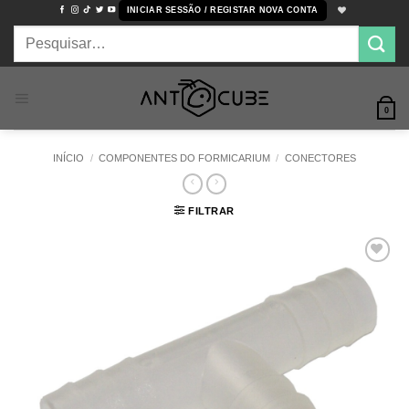
Skip
INICIAR SESSÃO / REGISTAR NOVA CONTA
to
Pesquisar
content
por:
0
INÍCIO
/
COMPONENTES DO FORMICARIUM
/
CONECTORES
FILTRAR