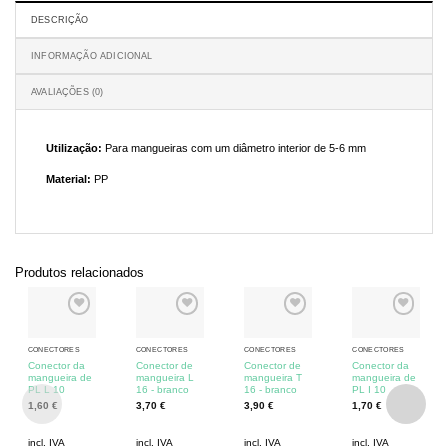
DESCRIÇÃO
INFORMAÇÃO ADICIONAL
AVALIAÇÕES (0)
Utilização:
Para mangueiras com um diâmetro interior de 5-6 mm
Material:
PP
Produtos relacionados
CONECTORES
CONECTORES
CONECTORES
CONECTORES
Conector da
Conector de
Conector de
Conector da
mangueira de
mangueira L
mangueira T
mangueira de
PL L 10
16 - branco
16 - branco
PL I 10
1,60
€
3,70
€
3,90
€
1,70
€
incl. IVA
incl. IVA
incl. IVA
incl. IVA