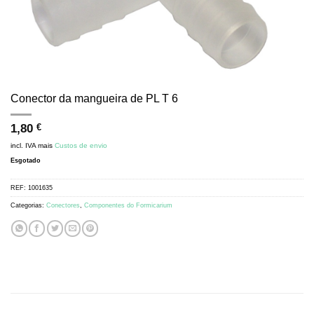
Conector da mangueira de PL T 6
1,80
€
incl. IVA
mais
Custos de envio
Esgotado
REF:
1001635
Categorias:
Conectores
,
Componentes do Formicarium