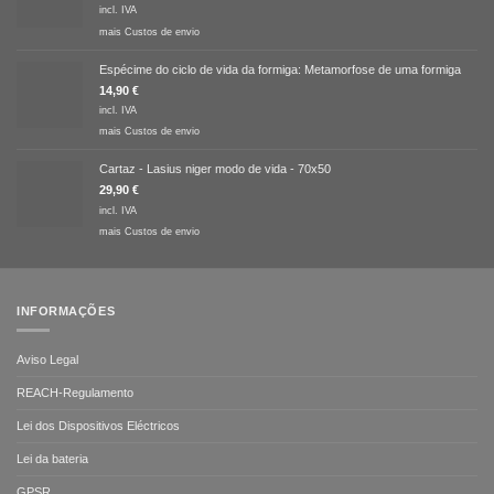
incl. IVA
mais
Custos de envio
Espécime do ciclo de vida da formiga: Metamorfose de uma formiga
14,90
€
incl. IVA
mais
Custos de envio
Cartaz - Lasius niger modo de vida - 70x50
29,90
€
incl. IVA
mais
Custos de envio
INFORMAÇÕES
Aviso Legal
REACH-Regulamento
Lei dos Dispositivos Eléctricos
Lei da bateria
GPSR