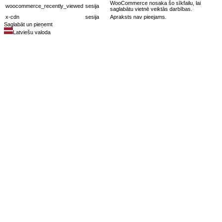
WooCommerce nosaka šo sīkfailu, lai
woocommerce_recently_viewed
sesija
saglabātu vietnē veiktās darbības.
x-cdn
sesija
Apraksts nav pieejams.
Saglabāt un pieņemt
Latviešu valoda