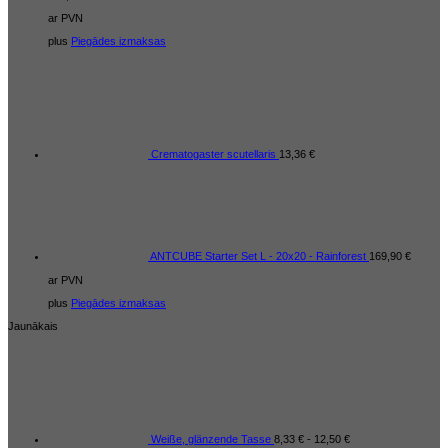
ar PVN
plus
Piegādes izmaksas
Crematogaster scutellaris
13,36
€
ANTCUBE Starter Set L - 20x20 - Rainforest
169,90
€
ar PVN
plus
Piegādes izmaksas
Jaunākais
Weiße, glänzende Tasse
8,33
€
-
12,50
€