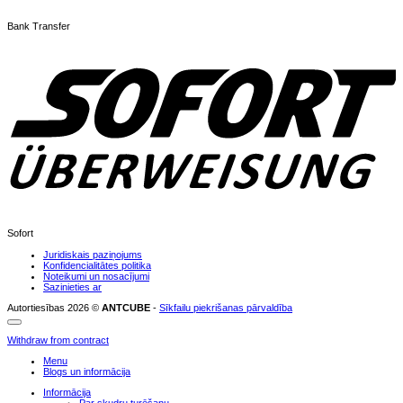
Bank Transfer
Sofort
Juridiskais paziņojums
Konfidencialitātes politika
Noteikumi un nosacījumi
Sazinieties ar
Autortiesības 2026 ©
ANTCUBE
-
Sīkfailu piekrišanas pārvaldība
Withdraw from contract
Menu
Blogs un informācija
Informācija