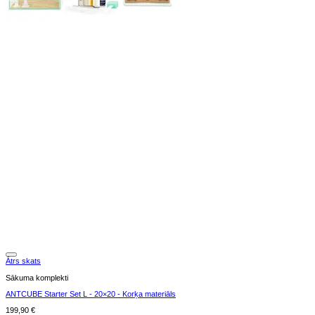
Ātrs skats
Sākuma komplekti
ANTCUBE Starter Set L - 20×20 - Korķa materiāls
199,90
€