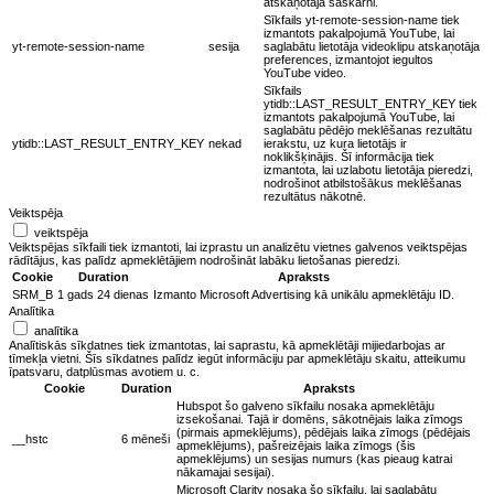
atskaņotāja saskarni.
Sīkfails yt-remote-session-name tiek
izmantots pakalpojumā YouTube, lai
yt-remote-session-name
sesija
saglabātu lietotāja videoklipu atskaņotāja
preferences, izmantojot iegultos
YouTube video.
Sīkfails
ytidb::LAST_RESULT_ENTRY_KEY tiek
izmantots pakalpojumā YouTube, lai
saglabātu pēdējo meklēšanas rezultātu
ytidb::LAST_RESULT_ENTRY_KEY
nekad
ierakstu, uz kura lietotājs ir
noklikšķinājis. Šī informācija tiek
izmantota, lai uzlabotu lietotāja pieredzi,
nodrošinot atbilstošākus meklēšanas
rezultātus nākotnē.
Veiktspēja
veiktspēja
Veiktspējas sīkfaili tiek izmantoti, lai izprastu un analizētu vietnes galvenos veiktspējas
rādītājus, kas palīdz apmeklētājiem nodrošināt labāku lietošanas pieredzi.
Cookie
Duration
Apraksts
SRM_B
1 gads 24 dienas
Izmanto Microsoft Advertising kā unikālu apmeklētāju ID.
Analītika
analītika
Analītiskās sīkdatnes tiek izmantotas, lai saprastu, kā apmeklētāji mijiedarbojas ar
tīmekļa vietni. Šīs sīkdatnes palīdz iegūt informāciju par apmeklētāju skaitu, atteikumu
īpatsvaru, datplūsmas avotiem u. c.
Cookie
Duration
Apraksts
Hubspot šo galveno sīkfailu nosaka apmeklētāju
izsekošanai. Tajā ir domēns, sākotnējais laika zīmogs
(pirmais apmeklējums), pēdējais laika zīmogs (pēdējais
__hstc
6 mēneši
apmeklējums), pašreizējais laika zīmogs (šis
apmeklējums) un sesijas numurs (kas pieaug katrai
nākamajai sesijai).
Microsoft Clarity nosaka šo sīkfailu, lai saglabātu