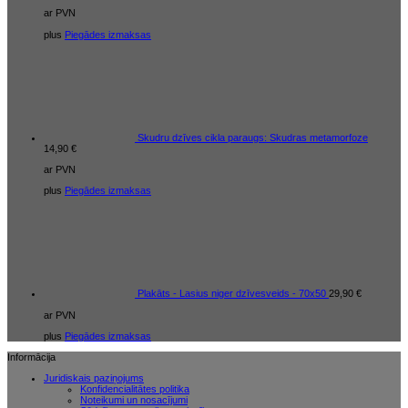
ar PVN
plus
Piegādes izmaksas
Skudru dzīves cikla paraugs: Skudras metamorfoze
14,90
€
ar PVN
plus
Piegādes izmaksas
Plakāts - Lasius niger dzīvesveids - 70x50
29,90
€
ar PVN
plus
Piegādes izmaksas
Informācija
Juridiskais paziņojums
Konfidencialitātes politika
Noteikumi un nosacījumi