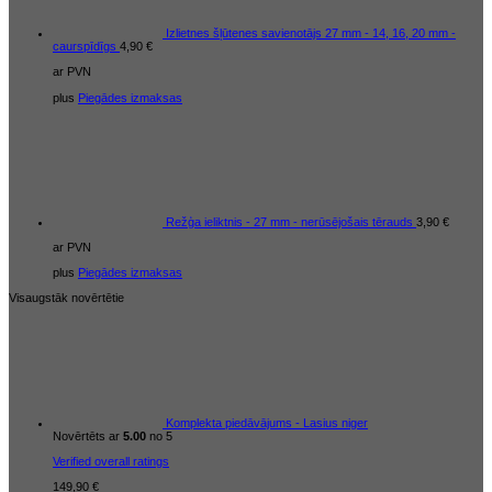
Izlietnes šļūtenes savienotājs 27 mm - 14, 16, 20 mm -
caurspīdīgs
4,90
€
ar PVN
plus
Piegādes izmaksas
Režģa ieliktnis - 27 mm - nerūsējošais tērauds
3,90
€
ar PVN
plus
Piegādes izmaksas
Visaugstāk novērtētie
Komplekta piedāvājums - Lasius niger
Novērtēts ar
5.00
no 5
Verified overall ratings
149,90
€