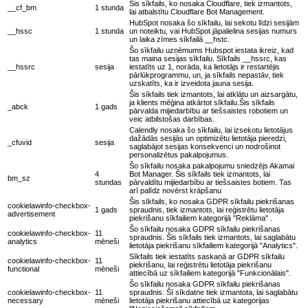
Šis sīkfails, ko nosaka Cloudflare, tiek izmantots,
__cf_bm
1 stunda
lai atbalstītu Cloudflare Bot Management.
HubSpot nosaka šo sīkfailu, lai sekotu līdzi sesijām
__hssc
1 stunda
un noteiktu, vai HubSpot jāpalielina sesijas numurs
un laika zīmes sīkfailā __hstc.
Šo sīkfailu uzņēmums Hubspot iestata ikreiz, kad
tas maina sesijas sīkfailu. Sīkfails __hssrc, kas
__hssrc
sesija
iestatīts uz 1, norāda, ka lietotājs ir restartējis
pārlūkprogrammu, un, ja sīkfails nepastāv, tiek
uzskatīts, ka ir izveidota jauna sesija.
Šis sīkfails tiek izmantots, lai atklātu un aizsargātu,
ja klients mēģina atkārtot sīkfailu.Šis sīkfails
_abck
1 gads
pārvalda mijiedarbību ar tiešsaistes robotiem un
veic atbilstošas darbības.
Calendly nosaka šo sīkfailu, lai izsekotu lietotājus
dažādās sesijās un optimizētu lietotāja pieredzi,
_cfuvid
sesija
saglabājot sesijas konsekvenci un nodrošinot
personalizētus pakalpojumus.
Šo sīkfailu nosaka pakalpojumu sniedzējs Akamai
4
Bot Manager. Šis sīkfails tiek izmantots, lai
bm_sz
stundas
pārvaldītu mijiedarbību ar tiešsaistes botiem. Tas
arī palīdz novērst krāpšanu
Šis sīkfails, ko nosaka GDPR sīkfailu piekrišanas
cookielawinfo-checkbox-
1 gads
spraudnis, tiek izmantots, lai reģistrētu lietotāja
advertisement
piekrišanu sīkfailiem kategorijā "Reklāma" .
Šo sīkfailu nosaka GDPR sīkfailu piekrišanas
cookielawinfo-checkbox-
11
spraudnis. Šis sīkfails tiek izmantots, lai saglabātu
analytics
mēneši
lietotāja piekrišanu sīkfailiem kategorijā "Analytics".
Sīkfails tiek iestatīts saskaņā ar GDPR sīkfailu
cookielawinfo-checkbox-
11
piekrišanu, lai reģistrētu lietotāja piekrišanu
functional
mēneši
attiecībā uz sīkfailiem kategorijā "Funkcionālais".
Šo sīkfailu nosaka GDPR sīkfailu piekrišanas
cookielawinfo-checkbox-
11
spraudnis. Šī sīkdatne tiek izmantota, lai saglabātu
necessary
mēneši
lietotāja piekrišanu attiecībā uz kategorijas