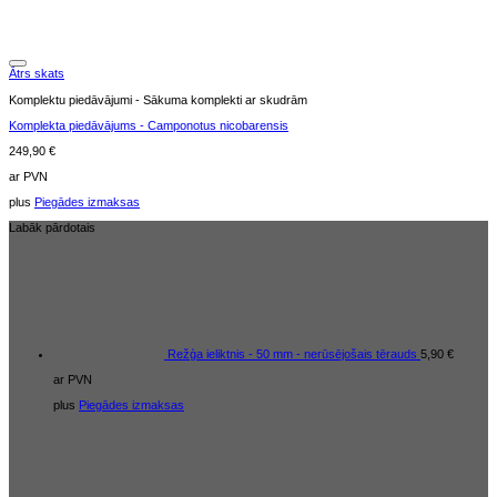
Ātrs skats
Komplektu piedāvājumi - Sākuma komplekti ar skudrām
Komplekta piedāvājums - Camponotus nicobarensis
249,90
€
ar PVN
plus
Piegādes izmaksas
Labāk pārdotais
Režģa ieliktnis - 50 mm - nerūsējošais tērauds
5,90
€
ar PVN
plus
Piegādes izmaksas