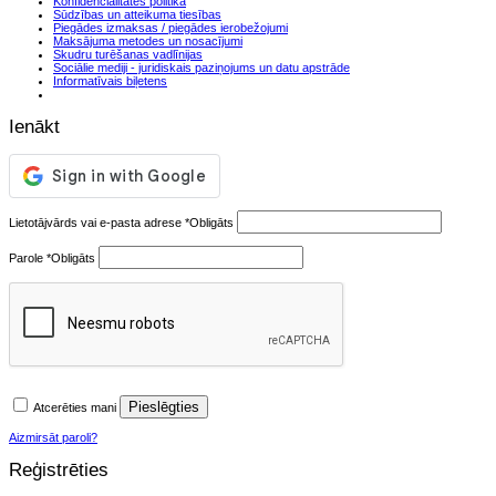
Konfidencialitātes politika
Sūdzības un atteikuma tiesības
Piegādes izmaksas / piegādes ierobežojumi
Maksājuma metodes un nosacījumi
Skudru turēšanas vadlīnijas
Sociālie mediji - juridiskais paziņojums un datu apstrāde
Informatīvais biļetens
Ienākt
Lietotājvārds vai e-pasta adrese
*
Obligāts
Parole
*
Obligāts
Pieslēgties
Atcerēties mani
Aizmirsāt paroli?
Reģistrēties