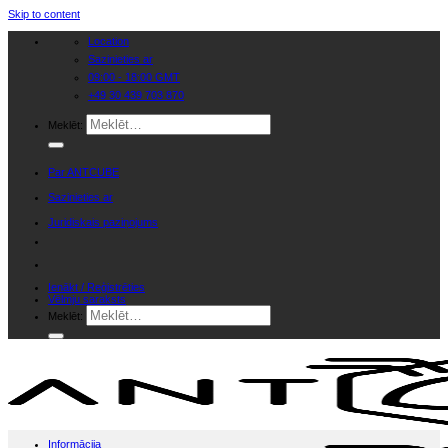
Skip to content
Location
Sazinieties ar
09:00 - 18:00 GMT
+49 30 439 703 870
Meklēt:
Par ANTCUBE
Sazinieties ar
Juridiskais paziņojums
Ienākt / Reģistrēties
Vēlmju saraksts
Meklēt:
Informācija