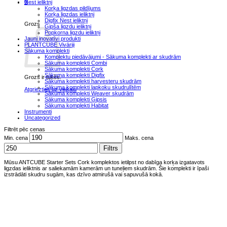
0
Nest ieliktņi
Korķa ligzdas pildījums
Korķa ligzdas ieliktņi
Digfix Nest ieliktņi
Grozs
Ģipša ligzdu ieliktņi
Popkorna ligzdu ieliktņi
Jauni inovatīvi produkti
PLANTCUBE Vivāriji
Sākuma komplekti
Komplektu piedāvājumi - Sākuma komplekti ar skudrām
Sākuma komplekti Combi
Sākuma komplekti Cork
Sākuma komplekti Digfix
Grozs ir tukšs.
Sākuma komplekti harvesteru skudrām
Sākuma komplekti lapkoku skudrulītēm
Atgriezties uz veikalu
Sākuma komplekti Weaver skudrām
Sākuma komplekti Ģipsis
Sākuma komplekti Habitat
Instrumenti
Uncategorized
Filtrēt pēc cenas
Min. cena
Maks. cena
Filtrs
Mūsu ANTCUBE Starter Sets Cork komplektos ietilpst no dabīga korķa izgatavots
ligzdas ieliktnis ar saliekamām kamerām un tuneļiem skudrām. Šie komplekti ir īpaši
izstrādāti skudru sugām, kas dzīvo atmirušā vai sapuvušā kokā.