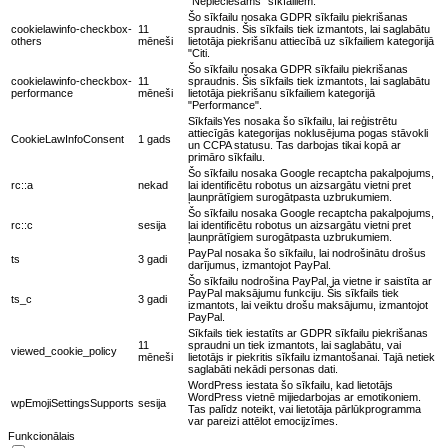
"Nepieciešams" sīkfailiem.
Šo sīkfailu nosaka GDPR sīkfailu piekrišanas
cookielawinfo-checkbox-
11
spraudnis. Šis sīkfails tiek izmantots, lai saglabātu
others
mēneši
lietotāja piekrišanu attiecībā uz sīkfailiem kategorijā
"Citi.
Šo sīkfailu nosaka GDPR sīkfailu piekrišanas
cookielawinfo-checkbox-
11
spraudnis. Šis sīkfails tiek izmantots, lai saglabātu
performance
mēneši
lietotāja piekrišanu sīkfailiem kategorijā
"Performance".
SīkfailsYes nosaka šo sīkfailu, lai reģistrētu
attiecīgās kategorijas noklusējuma pogas stāvokli
CookieLawInfoConsent
1 gads
un CCPA statusu. Tas darbojas tikai kopā ar
primāro sīkfailu.
Šo sīkfailu nosaka Google recaptcha pakalpojums,
rc::a
nekad
lai identificētu robotus un aizsargātu vietni pret
ļaunprātīgiem surogātpasta uzbrukumiem.
Šo sīkfailu nosaka Google recaptcha pakalpojums,
rc::c
sesija
lai identificētu robotus un aizsargātu vietni pret
ļaunprātīgiem surogātpasta uzbrukumiem.
PayPal nosaka šo sīkfailu, lai nodrošinātu drošus
ts
3 gadi
darījumus, izmantojot PayPal.
Šo sīkfailu nodrošina PayPal, ja vietne ir saistīta ar
PayPal maksājumu funkciju. Šis sīkfails tiek
ts_c
3 gadi
izmantots, lai veiktu drošu maksājumu, izmantojot
PayPal.
Sīkfails tiek iestatīts ar GDPR sīkfailu piekrišanas
11
spraudni un tiek izmantots, lai saglabātu, vai
viewed_cookie_policy
mēneši
lietotājs ir piekritis sīkfailu izmantošanai. Tajā netiek
saglabāti nekādi personas dati.
WordPress iestata šo sīkfailu, kad lietotājs
WordPress vietnē mijiedarbojas ar emotikoniem.
wpEmojiSettingsSupports
sesija
Tas palīdz noteikt, vai lietotāja pārlūkprogramma
var pareizi attēlot emocijzīmes.
Funkcionālais