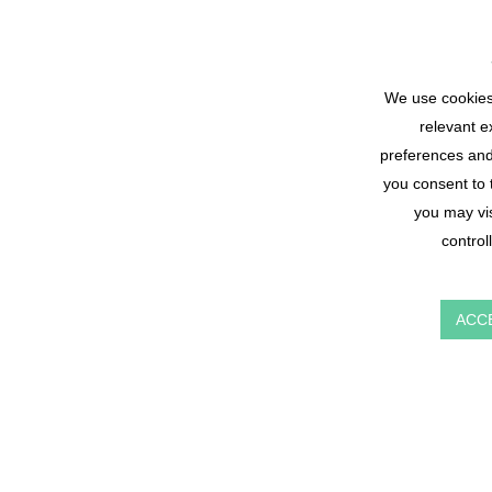
We use cookies
relevant 
preferences and r
you consent to 
you may vis
control
ACC