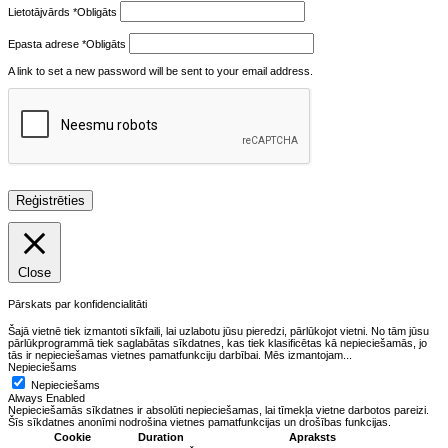
Lietotājvārds
*
Obligāts
Epasta adrese
*
Obligāts
A link to set a new password will be sent to your email address.
Reģistrēties
Close
Pārskats par konfidencialitāti
Šajā vietnē tiek izmantoti sīkfaili, lai uzlabotu jūsu pieredzi, pārlūkojot vietni. No tām jūsu
pārlūkprogrammā tiek saglabātas sīkdatnes, kas tiek klasificētas kā nepieciešamās, jo
tās ir nepieciešamas vietnes pamatfunkciju darbībai. Mēs izmantojam
...
Nepieciešams
Nepieciešams
Always Enabled
Nepieciešamās sīkdatnes ir absolūti nepieciešamas, lai tīmekļa vietne darbotos pareizi.
Šīs sīkdatnes anonīmi nodrošina vietnes pamatfunkcijas un drošības funkcijas.
Cookie
Duration
Apraksts