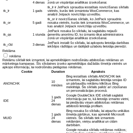
4 dienas
zonā un vispārējai analītikas izsekošanai.
tk_lr ir JetPack spraudņa iestatītais novirzīšanas sīkfails
tk_lr
1 gads
vietnēs, kurās tiek izmantota WooCommerce, kas
analizē Jetpack novirzītāju uzvedību.
tk_or ir novirzīšanas sīkfails, ko JetPack spraudnis
tk_or
5 gadi
nosaka vietnēs, kurās tiek izmantota WooCommerce, un
kas analizē Jetpack novirzītāju uzvedību.
JetPack nosaka šo sīkfailu, lai saglabātu nejauši
tk_qs
1 stunda
ģenerētu anonīmu ID, ko izmanto tikai administratora
zonā un vispārējai analītikas izsekošanai.
JetPack instalē šo sīkfailu, lai apkopotu lietotāja darbības
tk_r3d
3 dienas
iekšējos rādītājus un tādējādi uzlabotu lietotāja pieredzi.
Reklāma
reklāma
Reklāmu sīkfaili tiek izmantoti, lai apmeklētājiem nodrošinātu atbilstošas reklāmas un
mārketinga kampaņas. Šīs sīkdatnes izseko apmeklētājus dažādās tīmekļa vietnēs un
apkopo informāciju, lai nodrošinātu pielāgotas reklāmas.
Cookie
Duration
Apraksts
Bing iestatītais sīkfails ANONCHK tiek
izmantots, lai saglabātu lietotāja sesijas ID
10
ANONCHK
un pārbaudītu reklāmu klikšķus Bing
minūtes
meklētājā. Šis sīkfails palīdz arī ziņošanas
un personalizācijas procesā.
Google DoubleClick IDE sīkfaili saglabā
1 gads
informāciju par to, kā lietotājs izmanto vietni,
IDE
24
lai piedāvātu viņam atbilstošas reklāmas
dienas
atbilstoši lietotāja profilam.
Bing nosaka šo sīkfailu, lai atpazītu unikālus
1 gads
tīmekļa pārlūkus, kas apmeklē Microsoft
MUID
24
vietnes. Šis sīkfails tiek izmantots
dienas
reklāmām, vietņu analītikai un citām
darbībām.
Google nosaka sīkfailu reklāmas nolūkos;