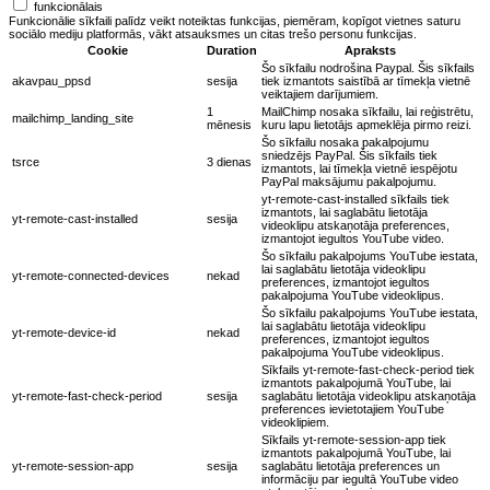
funkcionālais
Funkcionālie sīkfaili palīdz veikt noteiktas funkcijas, piemēram, kopīgot vietnes saturu
sociālo mediju platformās, vākt atsauksmes un citas trešo personu funkcijas.
Cookie
Duration
Apraksts
Šo sīkfailu nodrošina Paypal. Šis sīkfails
akavpau_ppsd
sesija
tiek izmantots saistībā ar tīmekļa vietnē
veiktajiem darījumiem.
1
MailChimp nosaka sīkfailu, lai reģistrētu,
mailchimp_landing_site
mēnesis
kuru lapu lietotājs apmeklēja pirmo reizi.
Šo sīkfailu nosaka pakalpojumu
sniedzējs PayPal. Šis sīkfails tiek
tsrce
3 dienas
izmantots, lai tīmekļa vietnē iespējotu
PayPal maksājumu pakalpojumu.
yt-remote-cast-installed sīkfails tiek
izmantots, lai saglabātu lietotāja
yt-remote-cast-installed
sesija
videoklipu atskaņotāja preferences,
izmantojot iegultos YouTube video.
Šo sīkfailu pakalpojums YouTube iestata,
lai saglabātu lietotāja videoklipu
yt-remote-connected-devices
nekad
preferences, izmantojot iegultos
pakalpojuma YouTube videoklipus.
Šo sīkfailu pakalpojums YouTube iestata,
lai saglabātu lietotāja videoklipu
yt-remote-device-id
nekad
preferences, izmantojot iegultos
pakalpojuma YouTube videoklipus.
Sīkfails yt-remote-fast-check-period tiek
izmantots pakalpojumā YouTube, lai
yt-remote-fast-check-period
sesija
saglabātu lietotāja videoklipu atskaņotāja
preferences ievietotajiem YouTube
videoklipiem.
Sīkfails yt-remote-session-app tiek
izmantots pakalpojumā YouTube, lai
yt-remote-session-app
sesija
saglabātu lietotāja preferences un
informāciju par iegultā YouTube video