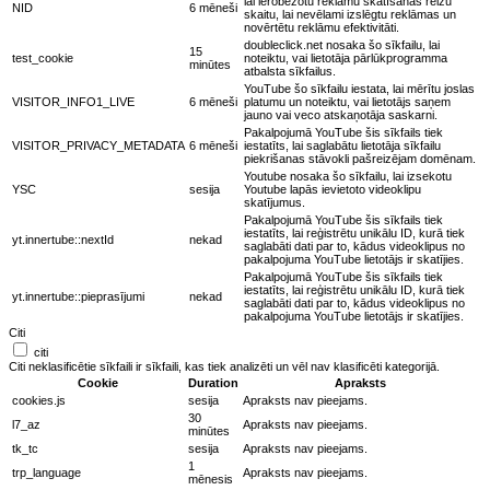
lai ierobežotu reklāmu skatīšanas reižu
NID
6 mēneši
skaitu, lai nevēlami izslēgtu reklāmas un
novērtētu reklāmu efektivitāti.
doubleclick.net nosaka šo sīkfailu, lai
15
test_cookie
noteiktu, vai lietotāja pārlūkprogramma
minūtes
atbalsta sīkfailus.
YouTube šo sīkfailu iestata, lai mērītu joslas
VISITOR_INFO1_LIVE
6 mēneši
platumu un noteiktu, vai lietotājs saņem
jauno vai veco atskaņotāja saskarni.
Pakalpojumā YouTube šis sīkfails tiek
VISITOR_PRIVACY_METADATA
6 mēneši
iestatīts, lai saglabātu lietotāja sīkfailu
piekrišanas stāvokli pašreizējam domēnam.
Youtube nosaka šo sīkfailu, lai izsekotu
YSC
sesija
Youtube lapās ievietoto videoklipu
skatījumus.
Pakalpojumā YouTube šis sīkfails tiek
iestatīts, lai reģistrētu unikālu ID, kurā tiek
yt.innertube::nextId
nekad
saglabāti dati par to, kādus videoklipus no
pakalpojuma YouTube lietotājs ir skatījies.
Pakalpojumā YouTube šis sīkfails tiek
iestatīts, lai reģistrētu unikālu ID, kurā tiek
yt.innertube::pieprasījumi
nekad
saglabāti dati par to, kādus videoklipus no
pakalpojuma YouTube lietotājs ir skatījies.
Citi
citi
Citi neklasificētie sīkfaili ir sīkfaili, kas tiek analizēti un vēl nav klasificēti kategorijā.
Cookie
Duration
Apraksts
cookies.js
sesija
Apraksts nav pieejams.
30
l7_az
Apraksts nav pieejams.
minūtes
tk_tc
sesija
Apraksts nav pieejams.
1
trp_language
Apraksts nav pieejams.
mēnesis