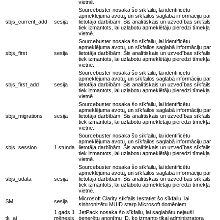
vietnē.
Sourcebuster nosaka šo sīkfailu, lai identificētu
apmeklējuma avotu, un sīkfailos saglabā informāciju par
sbjs_current_add
sesija
lietotāja darbībām. Šis analītiskais un uzvedības sīkfails
tiek izmantots, lai uzlabotu apmeklētāju pieredzi tīmekļa
vietnē.
Sourcebuster nosaka šo sīkfailu, lai identificētu
apmeklējuma avotu, un sīkfailos saglabā informāciju par
sbjs_first
sesija
lietotāja darbībām. Šis analītiskais un uzvedības sīkfails
tiek izmantots, lai uzlabotu apmeklētāju pieredzi tīmekļa
vietnē.
Sourcebuster nosaka šo sīkfailu, lai identificētu
apmeklējuma avotu, un sīkfailos saglabā informāciju par
sbjs_first_add
sesija
lietotāja darbībām. Šis analītiskais un uzvedības sīkfails
tiek izmantots, lai uzlabotu apmeklētāju pieredzi tīmekļa
vietnē.
Sourcebuster nosaka šo sīkfailu, lai identificētu
apmeklējuma avotu, un sīkfailos saglabā informāciju par
sbjs_migrations
sesija
lietotāja darbībām. Šis analītiskais un uzvedības sīkfails
tiek izmantots, lai uzlabotu apmeklētāju pieredzi tīmekļa
vietnē.
Sourcebuster nosaka šo sīkfailu, lai identificētu
apmeklējuma avotu, un sīkfailos saglabā informāciju par
sbjs_session
1 stunda
lietotāja darbībām. Šis analītiskais un uzvedības sīkfails
tiek izmantots, lai uzlabotu apmeklētāju pieredzi tīmekļa
vietnē.
Sourcebuster nosaka šo sīkfailu, lai identificētu
apmeklējuma avotu, un sīkfailos saglabā informāciju par
sbjs_udata
sesija
lietotāja darbībām. Šis analītiskais un uzvedības sīkfails
tiek izmantots, lai uzlabotu apmeklētāju pieredzi tīmekļa
vietnē.
Microsoft Clarity sīkfails Iestatiet šo sīkfailu, lai
SM
sesija
sinhronizētu MUID starp Microsoft domēniem.
1 gads 1
JetPack nosaka šo sīkfailu, lai saglabātu nejauši
tk_ai
mēnesis
ģenerētu anonīmu ID, ko izmanto tikai administratora