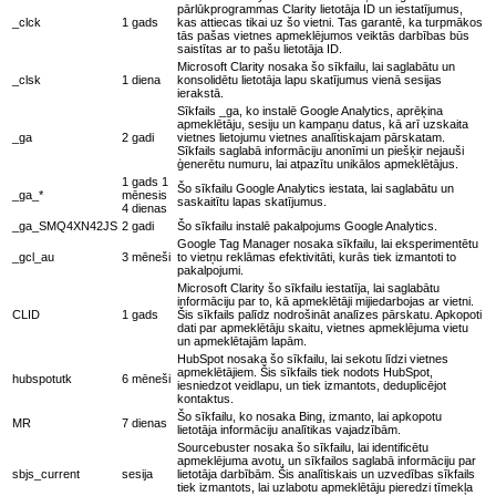
pārlūkprogrammas Clarity lietotāja ID un iestatījumus,
_clck
1 gads
kas attiecas tikai uz šo vietni. Tas garantē, ka turpmākos
tās pašas vietnes apmeklējumos veiktās darbības būs
saistītas ar to pašu lietotāja ID.
Microsoft Clarity nosaka šo sīkfailu, lai saglabātu un
_clsk
1 diena
konsolidētu lietotāja lapu skatījumus vienā sesijas
ierakstā.
Sīkfails _ga, ko instalē Google Analytics, aprēķina
apmeklētāju, sesiju un kampaņu datus, kā arī uzskaita
_ga
2 gadi
vietnes lietojumu vietnes analītiskajam pārskatam.
Sīkfails saglabā informāciju anonīmi un piešķir nejauši
ģenerētu numuru, lai atpazītu unikālos apmeklētājus.
1 gads 1
Šo sīkfailu Google Analytics iestata, lai saglabātu un
_ga_*
mēnesis
saskaitītu lapas skatījumus.
4 dienas
_ga_SMQ4XN42JS
2 gadi
Šo sīkfailu instalē pakalpojums Google Analytics.
Google Tag Manager nosaka sīkfailu, lai eksperimentētu
_gcl_au
3 mēneši
to vietņu reklāmas efektivitāti, kurās tiek izmantoti to
pakalpojumi.
Microsoft Clarity šo sīkfailu iestatīja, lai saglabātu
informāciju par to, kā apmeklētāji mijiedarbojas ar vietni.
CLID
1 gads
Šis sīkfails palīdz nodrošināt analīzes pārskatu. Apkopoti
dati par apmeklētāju skaitu, vietnes apmeklējuma vietu
un apmeklētajām lapām.
HubSpot nosaka šo sīkfailu, lai sekotu līdzi vietnes
apmeklētājiem. Šis sīkfails tiek nodots HubSpot,
hubspotutk
6 mēneši
iesniedzot veidlapu, un tiek izmantots, deduplicējot
kontaktus.
Šo sīkfailu, ko nosaka Bing, izmanto, lai apkopotu
MR
7 dienas
lietotāja informāciju analītikas vajadzībām.
Sourcebuster nosaka šo sīkfailu, lai identificētu
apmeklējuma avotu, un sīkfailos saglabā informāciju par
sbjs_current
sesija
lietotāja darbībām. Šis analītiskais un uzvedības sīkfails
tiek izmantots, lai uzlabotu apmeklētāju pieredzi tīmekļa