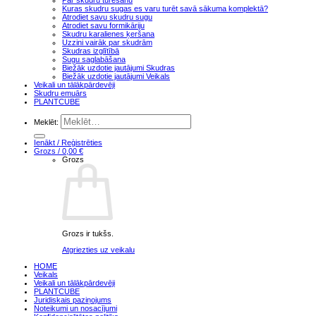
Par skudru turēšanu
Kuras skudru sugas es varu turēt savā sākuma komplektā?
Atrodiet savu skudru sugu
Atrodiet savu formikāriju
Skudru karalienes ķeršana
Uzzini vairāk par skudrām
Skudras izglītībā
Sugu saglabāšana
Biežāk uzdotie jautājumi Skudras
Biežāk uzdotie jautājumi Veikals
Veikali un tālākpārdevēji
Skudru emuārs
PLANTCUBE
Meklēt:
Ienākt / Reģistrēties
Grozs /
0,00
€
Grozs
Grozs ir tukšs.
Atgriezties uz veikalu
HOME
Veikals
Veikali un tālākpārdevēji
PLANTCUBE
Juridiskais paziņojums
Noteikumi un nosacījumi