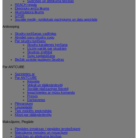
Sūdzības un atteikuma tiesības
REACH regula
Elektrisko ierīču likums
Akumulatora likums
GPSR
Sociālie mediji - juridiskais paziņojums un datu apstrāde
Antkeeping
Skudru turēšanas vadlīnijas
Atrodiet savu skudru sugu
Par skudru turēšanu
Skudru karalienes ķeršana
Uzzini vairāk par skudrām
Skudras izglītībā
Sugu saglabāšana
Biežāk uzdotie jautājumi Skudras
Par ANTCUBE
Sazinieties ar
Par ANTCUBE
Ilgtspēja
Veikali un tālākpārdevēji
Sociālie plašsaziņas līdzekļi
Iepazīstieties ar mūsu komandu
Preses
Darbavietas
Pilnvarojumi
Lejupielādēt
Tiek meklēts ietekmētājs
Kļūsti par tālākpārdevēju
Maksājums, Piegāde
Piegādes izmaksas / piegādes ierobežojumi
Maksājuma metodes un nosacījumi
Sūdzības un atteikuma tiesības