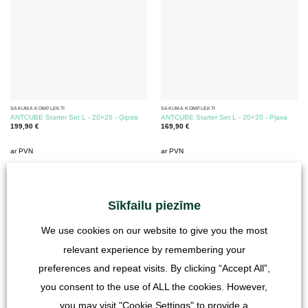
SĀKUMA KOMPLEKTI
SĀKUMA KOMPLEKTI
ANTCUBE Starter Set L - 20×20 - Ģipsis
ANTCUBE Starter Set L - 20×20 - Pļava
199,90
€
169,90
€
ar PVN
ar PVN
plus
Piegādes izmaksas
plus
Piegādes izmaksas
Sīkfailu piezīme
We use cookies on our website to give you the most
relevant experience by remembering your
preferences and repeat visits. By clicking “Accept All”,
you consent to the use of ALL the cookies. However,
you may visit "Cookie Settings" to provide a