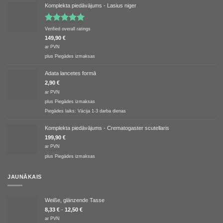
Komplekta piedāvājums - Lasius niger
Novērtēts
Verified overall ratings
ar
5.00
no
149,90
€
5
ar PVN
plus
Piegādes izmaksas
Adata lancetes formā
2,90
€
ar PVN
plus
Piegādes izmaksas
Piegādes laiks:
Vācija 1-3 darba dienas
Komplekta piedāvājums - Crematogaster scutellaris
199,90
€
ar PVN
plus
Piegādes izmaksas
JAUNĀKAIS
Weiße, glänzende Tasse
8,33
€
-
12,50
€
ar PVN