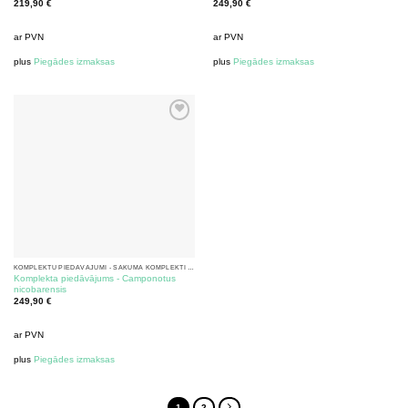
219,90
€
249,90
€
ar PVN
ar PVN
plus
Piegādes izmaksas
plus
Piegādes izmaksas
KOMPLEKTU PIEDĀVĀJUMI - SĀKUMA KOMPLEKTI AR SKUDRĀM
Komplekta piedāvājums - Camponotus
nicobarensis
249,90
€
ar PVN
plus
Piegādes izmaksas
1
2