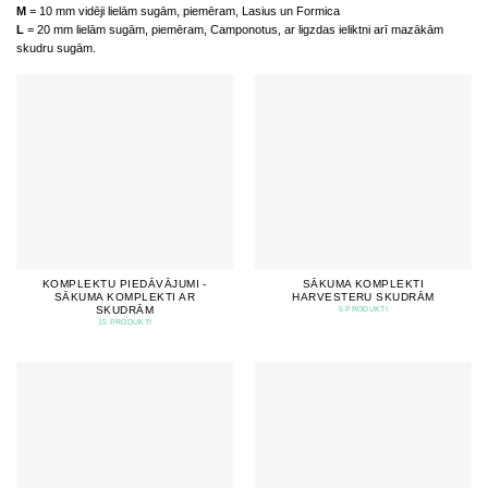
M
= 10 mm vidēji lielām sugām, piemēram, Lasius un Formica
L
= 20 mm lielām sugām, piemēram, Camponotus, ar ligzdas ieliktni arī mazākām
skudru sugām.
KOMPLEKTU PIEDĀVĀJUMI -
SĀKUMA KOMPLEKTI
SĀKUMA KOMPLEKTI AR
HARVESTERU SKUDRĀM
SKUDRĀM
5 PRODUKTI
15 PRODUKTI