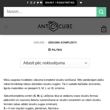
Skip
IENĀKT / REĢISTRĒTIES
to
Meklēt:
content
0
SĀKUMS
/
SĀKUMA KOMPLEKTI
FILTRS
Mūsu augstas kvalitātes sākuma komplekti skudru turēšanai. Mēs piedāvājam plašu
stikla formikāriju klāstu dažādām skudru sugām. Tie ir sadalīti dažādās dzīvotnēs,
ligzdu materiālos un pieejami S, M, L un XL izmēros.
Sākumkomplektu izmēri (
S
,
M
,
L
) atšķiras tikai ar attālumu starp skudru fermas
plāksnēm un caurumu lielumu savienošanai ar skudru novietnēm un citām skudru
fermām (abas atbilst skudru sugas izmēram).
S
= 6 mm mazām sugām, piemēram, Myrmica