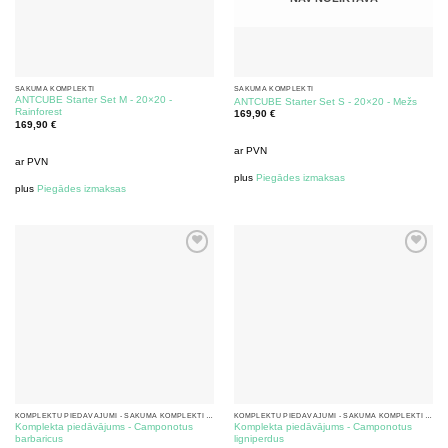
SĀKUMA KOMPLEKTI
SĀKUMA KOMPLEKTI
ANTCUBE Starter Set M - 20×20 -
ANTCUBE Starter Set S - 20×20 - Mežs
Rainforest
169,90
€
169,90
€
ar PVN
ar PVN
plus
Piegādes izmaksas
plus
Piegādes izmaksas
KOMPLEKTU PIEDĀVĀJUMI - SĀKUMA KOMPLEKTI AR SKUDRĀM
KOMPLEKTU PIEDĀVĀJUMI - SĀKUMA KOMPLEKTI AR SKUDRĀM
Komplekta piedāvājums - Camponotus
Komplekta piedāvājums - Camponotus
barbaricus
ligniperdus