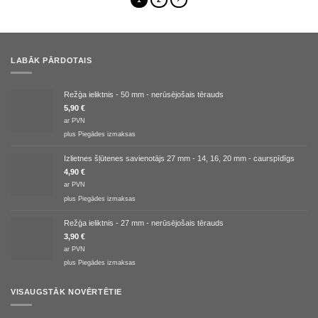
LABĀK PĀRDOTAIS
Režģa ieliktnis - 50 mm - nerūsējošais tērauds
5,90
€
ar PVN
plus
Piegādes izmaksas
Izlietnes šļūtenes savienotājs 27 mm - 14, 16, 20 mm - caurspīdīgs
4,90
€
ar PVN
plus
Piegādes izmaksas
Režģa ieliktnis - 27 mm - nerūsējošais tērauds
3,90
€
ar PVN
plus
Piegādes izmaksas
VISAUGSTĀK NOVĒRTĒTIE