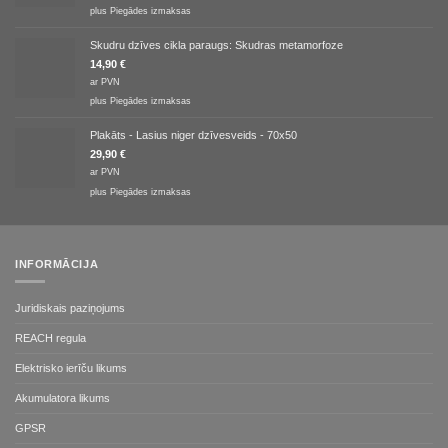
plus
Piegādes izmaksas
Skudru dzīves cikla paraugs: Skudras metamorfoze
14,90
€
ar PVN
plus
Piegādes izmaksas
Plakāts - Lasius niger dzīvesveids - 70x50
29,90
€
ar PVN
plus
Piegādes izmaksas
INFORMĀCIJA
Juridiskais paziņojums
REACH regula
Elektrisko ierīču likums
Akumulatora likums
GPSR