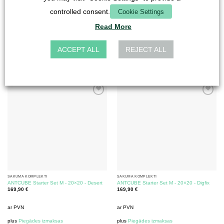
controlled consent.
Cookie Settings
SĀKUMA KOMPLEKTI
SĀKUMA KOMPLEKTI
ANTCUBE Starter Set L - 20×20 -
ANTCUBE Starter komplekts M - 20×20 -
Rainforest
Combi
Read More
169,90
€
89,90
€
ACCEPT ALL
REJECT ALL
ar PVN
ar PVN
plus
Piegādes izmaksas
plus
Piegādes izmaksas
SĀKUMA KOMPLEKTI
SĀKUMA KOMPLEKTI
ANTCUBE Starter Set M - 20×20 - Desert
ANTCUBE Starter Set M - 20×20 - Digfix
169,90
€
169,90
€
ar PVN
ar PVN
plus
Piegādes izmaksas
plus
Piegādes izmaksas