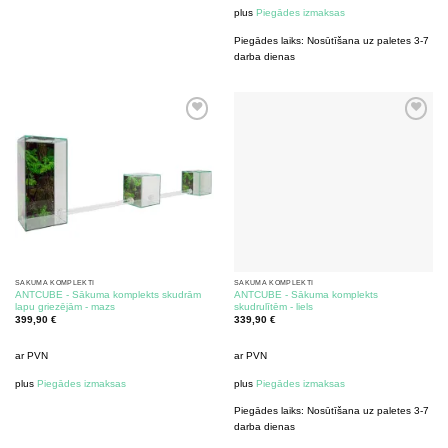
plus
Piegādes izmaksas
Piegādes laiks:
Nosūtīšana uz paletes 3-7
darba dienas
SĀKUMA KOMPLEKTI
SĀKUMA KOMPLEKTI
ANTCUBE - Sākuma komplekts skudrām
ANTCUBE - Sākuma komplekts
lapu griezējām - mazs
skudrulītēm - liels
399,90
€
339,90
€
ar PVN
ar PVN
plus
Piegādes izmaksas
plus
Piegādes izmaksas
Piegādes laiks:
Nosūtīšana uz paletes 3-7
darba dienas