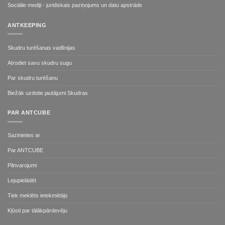
Sociālie mediji - juridiskais paziņojums un datu apstrāde
ANTKEEPING
Skudru turēšanas vadlīnijas
Atrodiet savu skudru sugu
Par skudru turēšanu
Biežāk uzdotie jautājumi Skudras
PAR ANTCUBE
Sazinieties ar
Par ANTCUBE
Pilnvarojumi
Lejupielādēt
Tiek meklēts ietekmētājs
Kļūsti par tālākpārdevēju