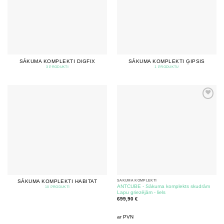
SĀKUMA KOMPLEKTI DIGFIX
SĀKUMA KOMPLEKTI ĢIPSIS
3 PRODUKTI
1 PRODUKTU
SĀKUMA KOMPLEKTI
SĀKUMA KOMPLEKTI HABITAT
ANTCUBE - Sākuma komplekts skudrām
10 PRODUKTI
Lapu griezējām - liels
699,90
€
ar PVN