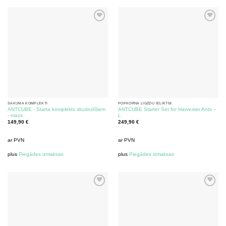
SĀKUMA KOMPLEKTI
POPKORNA LIGZDU IELIKTŅI
ANTCUBE - Starta komplekts skudrulīšiem
ANTCUBE Starter Set for Harvester Ants –
- mazs
L
149,90
€
249,90
€
ar PVN
ar PVN
plus
Piegādes izmaksas
plus
Piegādes izmaksas