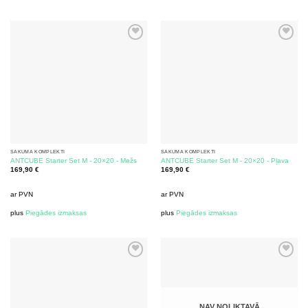
SĀKUMA KOMPLEKTI
SĀKUMA KOMPLEKTI
ANTCUBE Starter Set M - 20×20 - Mežs
ANTCUBE Starter Set M - 20×20 - Pļava
169,90
€
169,90
€
ar PVN
ar PVN
plus
Piegādes izmaksas
plus
Piegādes izmaksas
NAV NOLIKTAVĀ