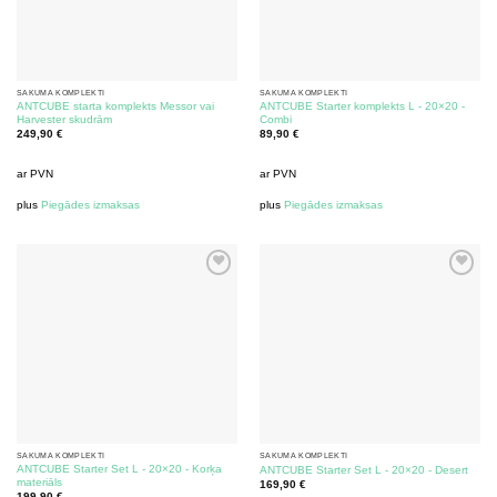
SĀKUMA KOMPLEKTI
SĀKUMA KOMPLEKTI
ANTCUBE starta komplekts Messor vai
ANTCUBE Starter komplekts L - 20×20 -
Harvester skudrām
Combi
249,90
€
89,90
€
ar PVN
ar PVN
plus
Piegādes izmaksas
plus
Piegādes izmaksas
SĀKUMA KOMPLEKTI
SĀKUMA KOMPLEKTI
ANTCUBE Starter Set L - 20×20 - Korķa
ANTCUBE Starter Set L - 20×20 - Desert
materiāls
169,90
€
199,90
€