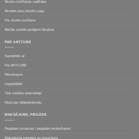
Skudru turēšanas vadlīnijas
Atrodiet savu skudru sugu
Par skudru turēšanu
Biežāk uzdotie jautājumi Skudras
PAR ANTCUBE
Sazinieties ar
Par ANTCUBE
Pilnvarojumi
Lejupielādēt
Tiek meklēts ietekmētājs
Kļūsti par tālākpārdevēju
MAKSĀJUMS, PIEGĀDE
Piegādes izmaksas / piegādes ierobežojumi
Maksājuma metodes un nosacījumi