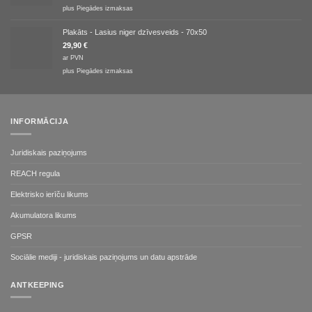
plus
Piegādes izmaksas
Plakāts - Lasius niger dzīvesveids - 70x50
29,90
€
ar PVN
plus
Piegādes izmaksas
INFORMĀCIJA
Juridiskais paziņojums
REACH regula
Elektrisko ierīču likums
Akumulatora likums
GPSR
Sociālie mediji - juridiskais paziņojums un datu apstrāde
ANTKEEPING