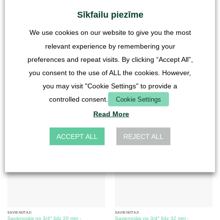
Sīkfailu piezīme
We use cookies on our website to give you the most
SKUDRU ARĒNAS
SAVIENOTĀJI
ANTCUBE Arena 60x30x60 ar bīdāmām
Izlietnes savienotājs 1 1/2″ līdz 50 mm -
durvīm
caurspīdīgs stikls
relevant experience by remembering your
349,90
€
19,90
€
preferences and repeat visits. By clicking “Accept All”,
ar PVN
ar PVN
you consent to the use of ALL the cookies. However,
plus
Piegādes izmaksas
plus
Piegādes izmaksas
you may visit "Cookie Settings" to provide a
Piegādes laiks:
Nosūtīšana uz paletes 3-7
controlled consent.
Cookie Settings
darba dienas
Read More
ACCEPT ALL
REJECT ALL
SAVIENOTĀJI
SAVIENOTĀJI
Savienotājs no 3/4″ līdz 20 mm -
Savienotājs no 3/4″ līdz 32 mm -