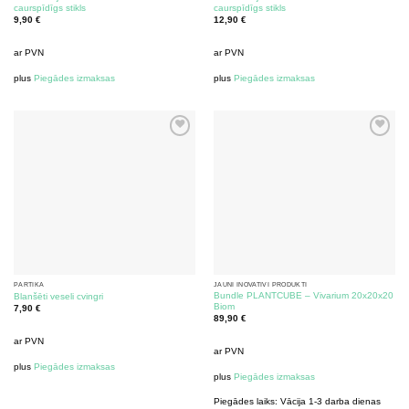
caurspīdīgs stikls
caurspīdīgs stikls
9,90
€
12,90
€
ar PVN
ar PVN
plus
Piegādes izmaksas
plus
Piegādes izmaksas
PĀRTIKA
JAUNI INOVATĪVI PRODUKTI
Bundle PLANTCUBE – Vivarium 20x20x20
Blanšēti veseli cvingri
Biom
7,90
€
89,90
€
ar PVN
ar PVN
plus
Piegādes izmaksas
plus
Piegādes izmaksas
Piegādes laiks:
Vācija 1-3 darba dienas