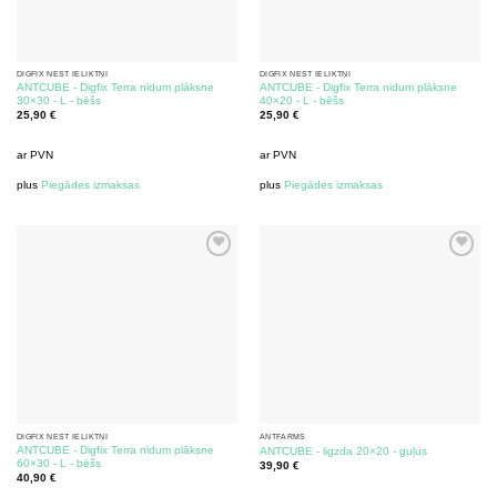
DIGFIX NEST IELIKTŅI
DIGFIX NEST IELIKTŅI
ANTCUBE - Digfix Terra nidum plāksne
ANTCUBE - Digfix Terra nidum plāksne
30×30 - L - bēšs
40×20 - L - bēšs
25,90
€
25,90
€
ar PVN
ar PVN
plus
Piegādes izmaksas
plus
Piegādes izmaksas
DIGFIX NEST IELIKTŅI
ANTFARMS
ANTCUBE - Digfix Terra nidum plāksne
ANTCUBE - ligzda 20×20 - guļus
60×30 - L - bēšs
39,90
€
40,90
€