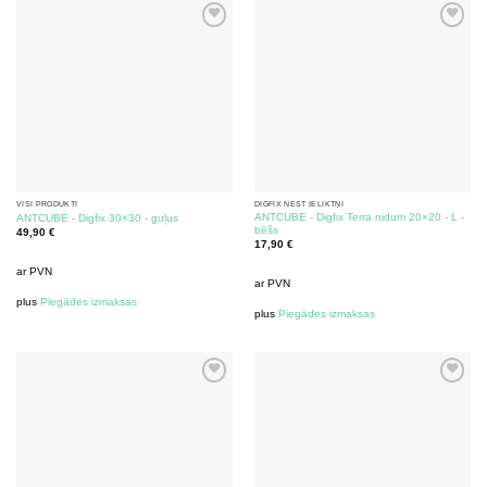
VISI PRODUKTI
DIGFIX NEST IELIKTŅI
ANTCUBE - Digfix Terra nidum 20×20 - L -
ANTCUBE - Digfix 30×30 - guļus
bēšs
49,90
€
17,90
€
ar PVN
ar PVN
plus
Piegādes izmaksas
plus
Piegādes izmaksas