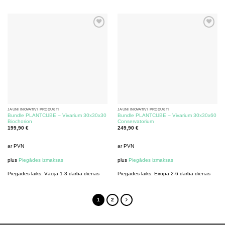
JAUNI INOVATĪVI PRODUKTI
JAUNI INOVATĪVI PRODUKTI
Bundle PLANTCUBE – Vivarium 30x30x30
Bundle PLANTCUBE – Vivarium 30x30x60
Biochorion
Conservatorium
199,90
€
249,90
€
ar PVN
ar PVN
plus
Piegādes izmaksas
plus
Piegādes izmaksas
Piegādes laiks:
Vācija 1-3 darba dienas
Piegādes laiks:
Eiropa 2-6 darba dienas
1
2