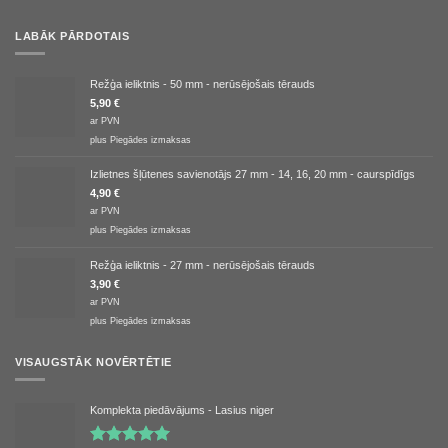
LABĀK PĀRDOTAIS
Režģa ieliktnis - 50 mm - nerūsējošais tērauds
5,90
€
ar PVN
plus
Piegādes izmaksas
Izlietnes šļūtenes savienotājs 27 mm - 14, 16, 20 mm - caurspīdīgs
4,90
€
ar PVN
plus
Piegādes izmaksas
Režģa ieliktnis - 27 mm - nerūsējošais tērauds
3,90
€
ar PVN
plus
Piegādes izmaksas
VISAUGSTĀK NOVĒRTĒTIE
Komplekta piedāvājums - Lasius niger