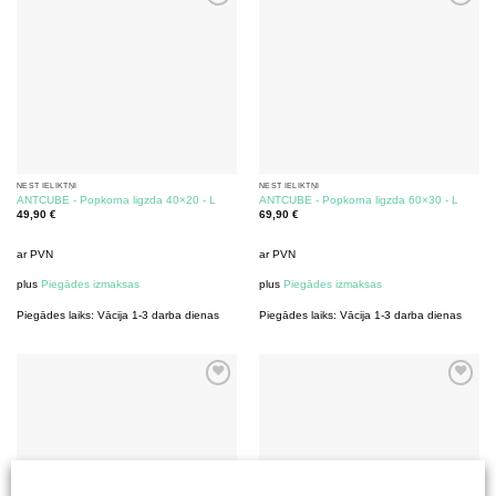
NEST IELIKTŅI
NEST IELIKTŅI
ANTCUBE - Popkorna ligzda 40×20 - L
ANTCUBE - Popkorna ligzda 60×30 - L
49,90
€
69,90
€
ar PVN
ar PVN
plus
Piegādes izmaksas
plus
Piegādes izmaksas
Piegādes laiks:
Vācija 1-3 darba dienas
Piegādes laiks:
Vācija 1-3 darba dienas