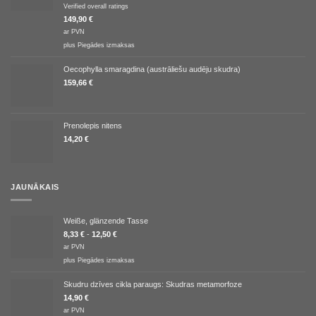
Novērtēts
Verified overall ratings
ar
5.00
no
149,90
€
5
ar PVN
plus
Piegādes izmaksas
Oecophylla smaragdina (austrāliešu audēju skudra)
159,66
€
Prenolepis nitens
14,20
€
JAUNĀKAIS
Weiße, glänzende Tasse
8,33
€
-
12,50
€
ar PVN
plus
Piegādes izmaksas
Skudru dzīves cikla paraugs: Skudras metamorfoze
14,90
€
ar PVN