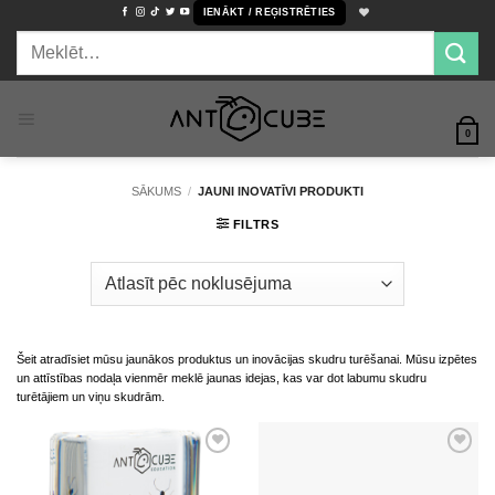
Skip
IENĀKT / REĢISTRĒTIES
to
Meklēt:
content
0
SĀKUMS
/
JAUNI INOVATĪVI PRODUKTI
FILTRS
Šeit atradīsiet mūsu jaunākos produktus un inovācijas skudru turēšanai. Mūsu izpētes
un attīstības nodaļa vienmēr meklē jaunas idejas, kas var dot labumu skudru
turētājiem un viņu skudrām.