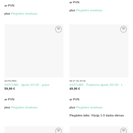
ar PVN
ar PVN
plus
Piegādes izmaksas
plus
Piegādes izmaksas
ANTFARMS
NEST IELIKTŅI
ANTCUBE - ligzda 30×30 - guļus
ANTCUBE - Popkorna ligzda 30×30 - L
59,90
€
49,90
€
ar PVN
ar PVN
plus
Piegādes izmaksas
plus
Piegādes izmaksas
Piegādes laiks:
Vācija 1-3 darba dienas