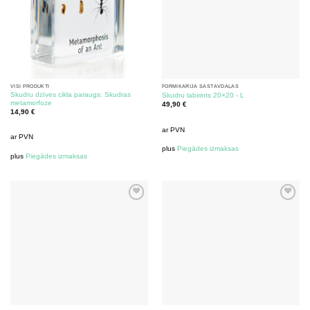
VISI PRODUKTI
FORMIKĀRIJA SASTĀVDAĻAS
Skudru dzīves cikla paraugs: Skudras
Skudru labirints 20×20 - L
metamorfoze
49,90
€
14,90
€
ar PVN
ar PVN
plus
Piegādes izmaksas
plus
Piegādes izmaksas