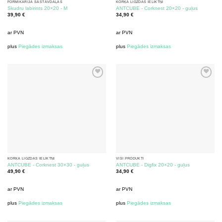
FORMIKĀRIJA SASTĀVDAĻAS
KORĶA LIGZDAS IELIKTŅI
Skudru labirints 20×20 - M
ANTCUBE - Corknest 20×20 - guļus
39,90
€
34,90
€
ar PVN
ar PVN
plus
Piegādes izmaksas
plus
Piegādes izmaksas
KORĶA LIGZDAS IELIKTŅI
VISI PRODUKTI
ANTCUBE - Corknest 30×30 - guļus
ANTCUBE - Digfix 20×20 - guļus
49,90
€
34,90
€
ar PVN
ar PVN
plus
Piegādes izmaksas
plus
Piegādes izmaksas