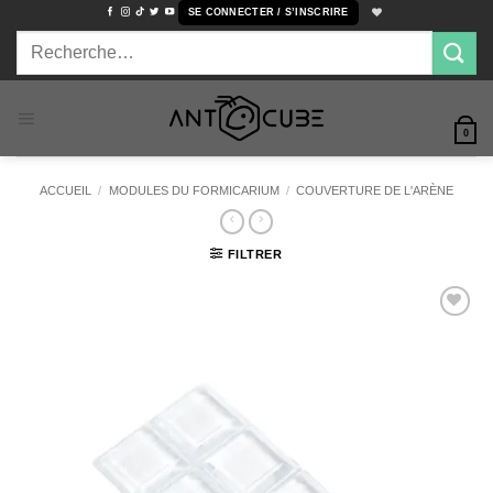
Passer
SE CONNECTER / S’INSCRIRE
au
Recherche
contenu
pour :
0
ACCUEIL
/
MODULES DU FORMICARIUM
/
COUVERTURE DE L'ARÈNE
FILTRER