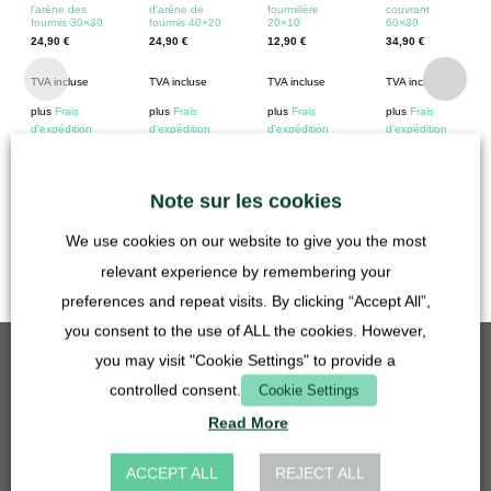
l'arène des
d'arène de
fourmilière
couvrant
fourmis 30×30
fourmis 40×20
20×10
60×30
24,90
€
24,90
€
12,90
€
34,90
€
TVA incluse
TVA incluse
TVA incluse
TVA incluse
plus
Frais
plus
Frais
plus
Frais
plus
Frais
d'expédition
d'expédition
d'expédition
d'expédition
Délai de
livraison :
Allemagne 1-3
Note sur les cookies
jours
ouvrables
We use cookies on our website to give you the most
relevant experience by remembering your
preferences and repeat visits. By clicking “Accept All”,
you consent to the use of ALL the cookies. However,
you may visit "Cookie Settings" to provide a
MEILLEURES VENTES
controlled consent.
Cookie Settings
Grille d'insertion - 50mm - acier inoxydable
Read More
5,90
€
TVA incluse
ACCEPT ALL
REJECT ALL
plus
Frais d'expédition