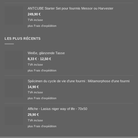
ANTCUBE Starter Set pour fourmis Messor ou Harvester
249,90
€
TVA incluse
plus
Frais d'expédition
LES PLUS RÉCENTS
Weiße, glänzende Tasse
8,33
€
-
12,50
€
TVA incluse
plus
Frais d'expédition
Spécimen du cycle de vie d'une fourmi : Métamorphose d'une fourmi
14,90
€
TVA incluse
plus
Frais d'expédition
Affiche - Lasius niger way of life - 70x50
29,90
€
TVA incluse
plus
Frais d'expédition