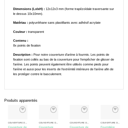
Dimensions (LxlxH) :
12x12x3 mm (forme trapézoïdale traversante sur
le dessus 10x10mm).
Matériau :
polyuréthane sans plastifiants avec adhésif acrylate
Couleur :
transparent
Contenu :
8x points de fixation
Description :
Pour notre couverture d'arène à fourmis. Les points de
fixation sont collés au bas de la couverture pour l'empêcher de glisser de
l'arène. Les points peuvent également être utilisés comme pieds pour
l'arène et aussi pour les inserts de l'extrémité intérieure de l'arène afin de
les protéger contre le basculement.
Produits apparentés
COUVERTURE DE L'ARÈNE
COUVERTURE DE L'ARÈNE
COUVERTURE DE L'ARÈNE
COUVERTURE DE L'ARÈNE
Couverture de
Couverture
Couverture de
Fourmilière