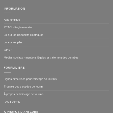
INFORMATION
Avis juridique
REACH-Réglementation
Loi sur les dispositifs électriques
Loi sur les piles
GPSR
Médias sociaux - mentions légales et traitement des données
FOURMILIÈRE
Lignes directrices pour l'élevage de fourmis
Trouvez votre espèce de fourmi
À propos de l'élevage de fourmis
FAQ Fourmis
À PROPOS D'ANTCUBE