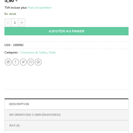
5,90
€
TVA incluse
plus
Frais d'expédition
En stock
quantité de Fixing points - 8 pcs
AJOUTER AU PANIER
UGS :
1000562
Catégories :
Couverture de l'arène
,
Outils
DESCRIPTION
INFORMATIONS COMPLÉMENTAIRES
AVIS (0)