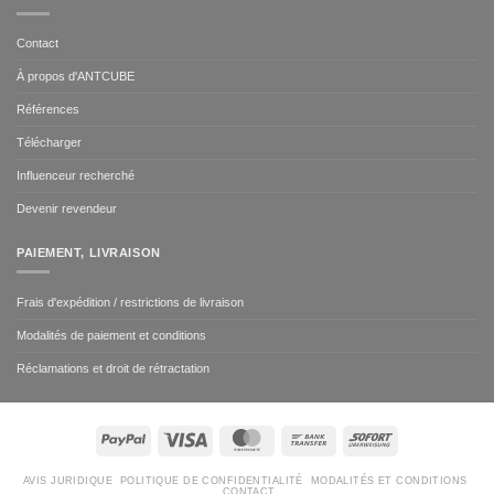
Contact
À propos d'ANTCUBE
Références
Télécharger
Influenceur recherché
Devenir revendeur
PAIEMENT, LIVRAISON
Frais d'expédition / restrictions de livraison
Modalités de paiement et conditions
Réclamations et droit de rétractation
PayPal
Visa
MasterCard
Bank
Sofort
Transfer
AVIS JURIDIQUE
POLITIQUE DE CONFIDENTIALITÉ
MODALITÉS ET CONDITIONS
CONTACT