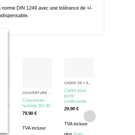
 la norme DIN 1249 avec une tolérance de +/-
indispensable.
CADRE DE L'ARÈNE
Cadre pour
COUVERTURE DE L'ARÈNE
COUVERTURE DE L'ARÈNE
COUVERTURE DE L'ARÈ
porte
re
Couverture
Couvercle de
coulissante
0×30
hybride 30×30
grille en acier
29,90
€
inoxydable
79,90
€
60×30
TVA incluse
99,90
€
se
TVA incluse
plus
Frais