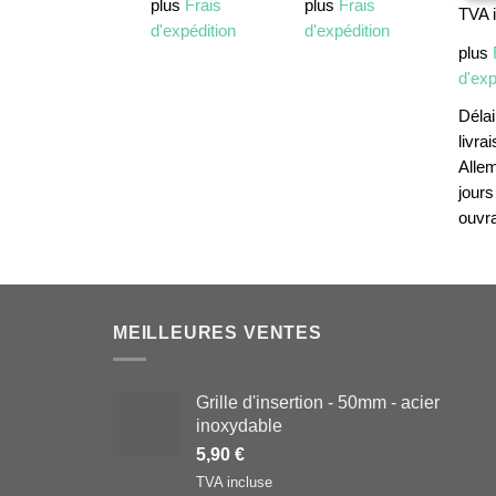
plus
Frais
plus
Frais
TVA 
d'expédition
d'expédition
plus
d'exp
Délai
livrai
Alle
jours
ouvr
MEILLEURES VENTES
Grille d'insertion - 50mm - acier
inoxydable
5,90
€
TVA incluse