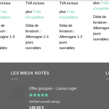
plus
Frais
incluse
TVA incluse
TVA incluse
d'expéditi
Frais
plus
Frais
plus
Frais
Délai de
édition
d'expédition
d'expédition
livraison :
 de
Délai de
Délai de
Allemagne
son :
livraison :
livraison :
jours
magne 1-3
Allemagne 1-3
Allemagne 1-3
ouvrables
jours
jours
ables
ouvrables
ouvrables
LES MIEUX NOTÉS
L
Offre groupée - Lasius niger
Note
5.00
Verified overall ratings
sur 5
149,90
€