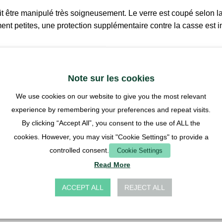
 doit être manipulé très soigneusement. Le verre est coupé selon
t petites, une protection supplémentaire contre la casse est 
Note sur les cookies
We use cookies on our website to give you the most relevant
experience by remembering your preferences and repeat visits.
By clicking “Accept All”, you consent to the use of ALL the
cookies. However, you may visit "Cookie Settings" to provide a
controlled consent.
Cookie Settings
CADRE DE L'ARÈNE
CADRE DE L'ARÈNE
COUVERTURE DE L'ARÈNE
Read More
e pour
Cadre pour
Couvercle de
Couvertu
ne de la
l'arène de la
grille en acier
hybride 6
i 30×30 -
fourmi 60×30 -
inoxydable
119,90
€
ACCEPT ALL
REJECT ALL
5cm
30×30
0
€
41,90
€
59,90
€
TVA inclu