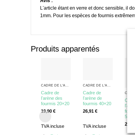
Avis :
L'article étant en verre et donc sensible, il
1mm. Pour les espèces de fourmis extrêmemen
Produits apparentés
CADRE DE L'ARÈNE
CADRE DE L'ARÈNE
Cadre de
Cadre de
l'arène des
l'arène de
Cadr
fourmis 20×20
fourmis 40×20
l'arè
fourm
19,90
€
26,91
€
5cm
29,9
TVA incluse
TVA incluse