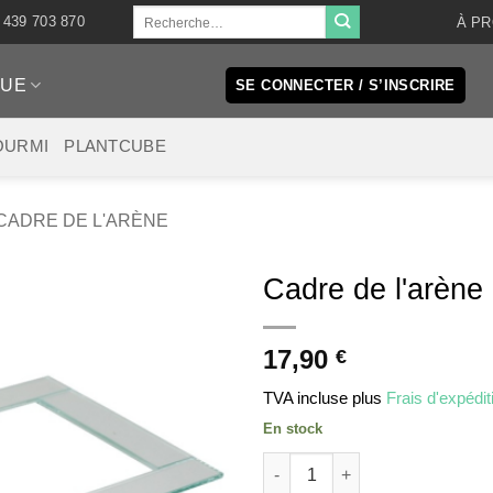
Recherche
 439 703 870
À P
pour :
QUE
SE CONNECTER / S’INSCRIRE
OURMI
PLANTCUBE
CADRE DE L'ARÈNE
Cadre de l'arène
17,90
€
TVA incluse
plus
Frais d'expédit
En stock
quantité de Ant arena frame 2