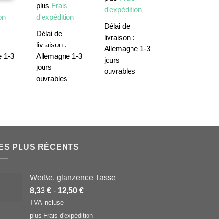
plus
Frais
TVA incluse
d'expédition
on
d'expédition
plus
Frais
Délai de
Délai de
d'expédition
livraison :
livraison :
Allemagne 1-3
Délai de
 1-3
Allemagne 1-3
jours
livraison :
jours
ouvrables
Allemagne 1-3
ouvrables
jours
ouvrables
ES PLUS RÉCENTS
Weiße, glänzende Tasse
8,33
€
-
12,50
€
TVA incluse
plus
Frais d'expédition