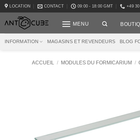
Passer
LOCATION
CONTACT
09:00 - 18:00 GMT
+49 30
au
contenu
MENU
BOUTI
INFORMATION
MAGASINS ET REVENDEURS
BLOG F
ACCUEIL
/
MODULES DU FORMICARIUM
/