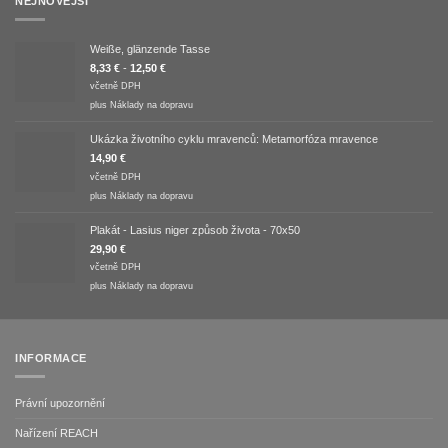
NEJNOVĚJŠÍ
Weiße, glänzende Tasse
8,33
€
-
12,50
€
včetně DPH
plus
Náklady na dopravu
Ukázka životního cyklu mravenců: Metamorfóza mravence
14,90
€
včetně DPH
plus
Náklady na dopravu
Plakát - Lasius niger způsob života - 70x50
29,90
€
včetně DPH
plus
Náklady na dopravu
INFORMACE
Právní upozornění
Nařízení REACH