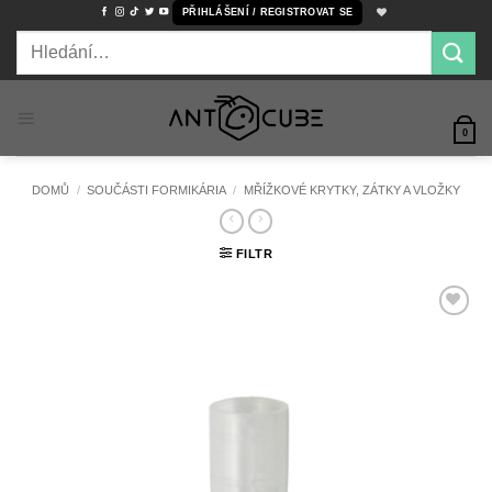
Přeskočit
PŘIHLÁŠENÍ / REGISTROVAT SE
na
Hledat:
obsah
0
DOMŮ
/
SOUČÁSTI FORMIKÁRIA
/
MŘÍŽKOVÉ KRYTKY, ZÁTKY A VLOŽKY
FILTR