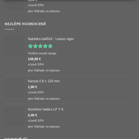
včetně DPH
plus
Náklady na dopravu
NEJLÉPE HODNOCENÉ
Nabídka balíčků - Lasius niger
Hodnocení
Verified overall ratings
5.00
z 5
149,90
€
včetně DPH
plus
Náklady na dopravu
Kanyla 0,8 x 120 mm
1,90
€
včetně DPH
plus
Náklady na dopravu
Konektor hadice LP Y 6
2,40
€
včetně DPH
plus
Náklady na dopravu