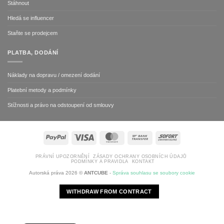
Stáhnout
Hledá se influencer
Staňte se prodejcem
PLATBA, DODÁNÍ
Náklady na dopravu / omezení dodání
Platební metody a podmínky
Stížnosti a právo na odstoupení od smlouvy
PayPal
Visa
MasterCard
Bank
Sofort
Transfer
PRÁVNÍ UPOZORNĚNÍ
ZÁSADY OCHRANY OSOBNÍCH ÚDAJŮ
PODMÍNKY A PRAVIDLA
KONTAKT
Autorská práva 2026 ©
ANTCUBE
-
Správa souhlasu se soubory cookie
WITHDRAW FROM CONTRACT