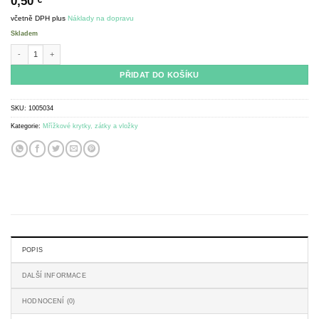
0,50
€
včetně DPH
plus
Náklady na dopravu
Skladem
Formicarium cap for 6mm socket množství
PŘIDAT DO KOŠÍKU
SKU:
1005034
Kategorie:
Mřížkové krytky, zátky a vložky
POPIS
DALŠÍ INFORMACE
HODNOCENÍ (0)