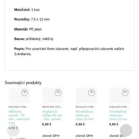
Množství:
1 kus
Rozměry:
7,5 x 12 mm
Materiál:
PE plast
Barva:
průhledný, mléčný
Popis:
Pro uzavírání 6mm zásuvek, např. připojovacích zásuvek našich
S Antfarms.
Související produkty
SOUČÁSTI FORMIKÁRIA
MŘÍŽKOVÉ KRYTKY, ZÁTKY A VLOŽKY
SOUČÁSTI FORMIKÁRIA
SOUČÁSTI FORMIKÁRIA
Mřížkový
Akrylátová
Formikářová
Formikářová
uzávěr - 50
mřížka 50 mm
zátka pro
zátka pro
mm - nerezová
- čirá - jemná
otvor 10 mm
otvor 13 mm
ocel
6,90
€
0,90
€
0,90
€
4,90
€
včetně DPH
včetně DPH
včetně DPH