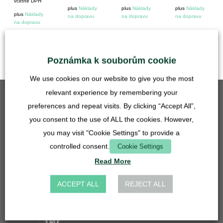
včetně DPH
plus
Náklady
plus
Náklady
plus
Náklady
plus
Náklady
na dopravu
na dopravu
na dopravu
na dopravu
Doba dodání:
Německo 1-3
pracovní dny
Poznámka k souborům cookie
We use cookies on our website to give you the most
relevant experience by remembering your
NEJPRODÁVANĚJŠÍ
preferences and repeat visits. By clicking “Accept All”,
you consent to the use of ALL the cookies. However,
Mřížková vložka - 50 mm - nerezová ocel
you may visit "Cookie Settings" to provide a
5,90
€
včetně DPH
controlled consent.
Cookie Settings
plus
Náklady na dopravu
Read More
Hadicová spojka pro umyvadlo 27 mm - 14, 16, 20 mm - transparentní
4,90
€
ACCEPT ALL
REJECT ALL
včetně DPH
plus
Náklady na dopravu
Mřížková vložka - 27 mm - nerezová ocel
3,90
€