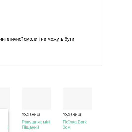
интетичної смоли і не можуть бути
ГОДІВНИЦІ
ГОДІВНИЦІ
ГОДІВНИЦІ
Ракушняк міні
Поїлка Bark
Rock shell
-міні
Піщаний
9см
mini Granite