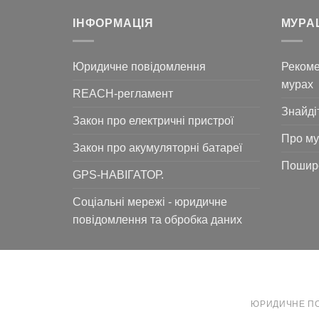
ІНФОРМАЦІЯ
МУРА
Юридичне повідомлення
Рекоме
мурах
REACH-регламент
Знайді
Закон про електричні пристрої
Про м
Закон про акумуляторні батареї
Пошире
GPS-НАВІГАТОР.
Соціальні мережі - юридичне
повідомлення та обробка даних
ЮРИДИЧНЕ П