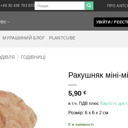
Шукати:
+49 30 439 703 870
ПРО ANTC
ИН
УВІЙТИ / РЕЄСТ
МУРАШИНИЙ БЛОГ
PLANTCUBE
ОДІВЛЯ
/
ГОДІВНИЦІ
Ракушняк міні-м
5,90
€
в т.ч. ПДВ
плюс
Вартість дост
Розмір: 6 x 6 x 2 см
Є в наявності