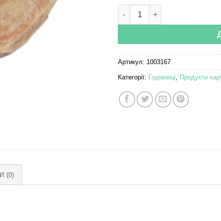
Rock shell mini-mini Sand St
Артикул:
1003167
Категорії:
Годівниці
,
Продукти хар
И (0)