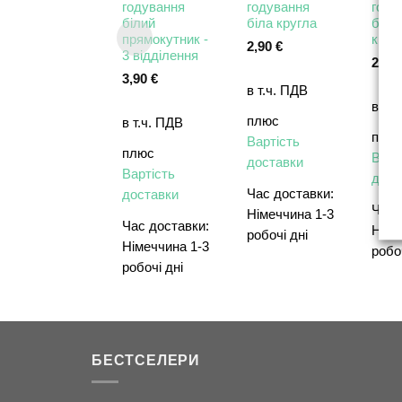
годування
годування
году
білий
біла кругла
біла
прямокутник -
квад
2,90
€
3 відділення
2,90
3,90
€
в т.ч. ПДВ
в т.
плюс
в т.ч. ПДВ
плю
Вартість
плюс
Варт
доставки
Вартість
дост
Час доставки:
доставки
Час 
Німеччина 1-3
Час доставки:
Німе
робочі дні
Німеччина 1-3
робо
робочі дні
БЕСТСЕЛЕРИ