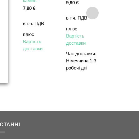
k
камінь
Rock
9,90
€
7,90
€
7,90
€
в т.ч. ПДВ
В
в т.ч. ПДВ
в т.ч. ПДВ
плюс
плюс
плюс
Вартість
Вартість
Вартість
доставки
доставки
доставки
Час доставки:
Німеччина 1-3
робочі дні
СТАННІ