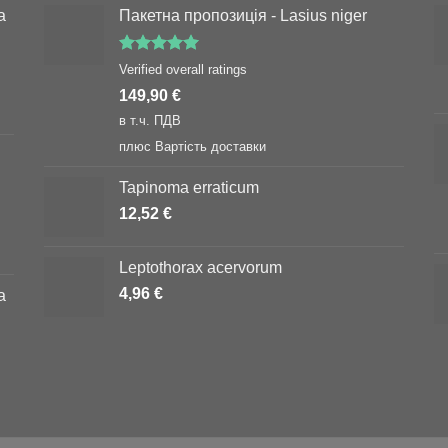
а
Пакетна пропозиція - Lasius niger
Оцінено в
Verified overall ratings
5.00
з 5
149,90
€
в т.ч. ПДВ
плюс
Вартість доставки
Tapinoma erraticum
12,52
€
Leptothorax acervorum
4,96
€
а