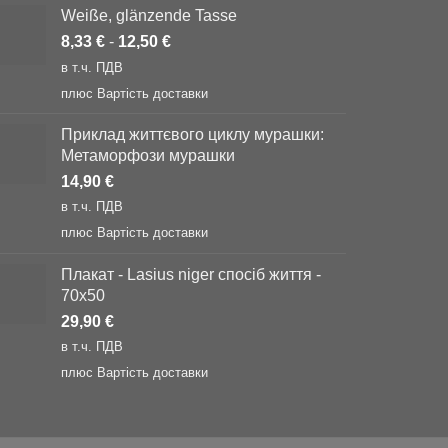
Weiße, glänzende Tasse
8,33
€
-
12,50
€
в т.ч. ПДВ
плюс
Вартість доставки
Приклад життєвого циклу мурашки:
Метаморфози мурашки
14,90
€
в т.ч. ПДВ
плюс
Вартість доставки
Плакат - Lasius niger спосіб життя -
70x50
29,90
€
в т.ч. ПДВ
плюс
Вартість доставки