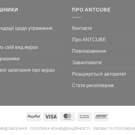
ШНИКИ
ПРО ANTCUBE
ндації щодо утримання
Контакти
Про ANTCUBE
ть свій вид мурах
Повноваження
урашники
Завантажити
ні запитання про мурах
Розшукується авторитет
Стати реселлером
PayPal
Visa
MasterCard
Bank
Sofort
Transfer
ОВІДОМЛЕННЯ
ПОЛІТИКА КОНФІДЕНЦІЙНОСТІ
УМОВИ ТА ПОЛОЖЕ