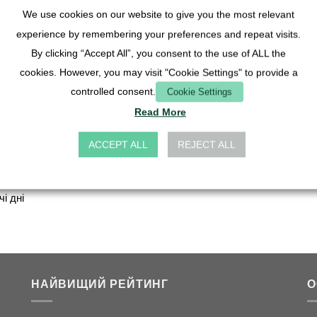
міні Гранітна
Lava Roc
вання
- 6 см
скеля
We use cookies on our website to give you the most relevant
5,90
€
5,90
€
ратна
5,90
€
experience by remembering your preferences and repeat visits.
€
By clicking “Accept All”, you consent to the use of ALL the
в т.ч. ПД
в т.ч. ПДВ
в т.ч. ПДВ
cookies. However, you may visit "Cookie Settings" to provide a
плюс
плюс
ч. ПДВ
плюс
controlled consent.
Cookie Settings
Вартість
Вартість
Вартість
с
доставки
Read More
доставки
доставки
ість
Час доставки:
авки
ACCEPT ALL
REJECT ALL
Німеччина 1-3
доставки:
робочі дні
ччина 1-3
чі дні
НАЙВИЩИЙ РЕЙТИНГ
О