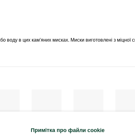
 воду в цих кам'яних мисках. Миски виготовлені з міцної с
ГОДІВНИЦІ
ГОДІВНИЦІ
Скельна
Скельна
ВНИЦІ
ГОДІВНИЦІ
Примітка про файли cookie
оболонка міні-
чаша міні
лка для
Миска для їжі