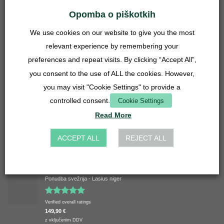
Opomba o piškotkih
Mrežni vložek - 50 mm - iz nerjavečega jekla
5,90
€
We use cookies on our website to give you the most
z vključenim DDV
plus
Stroški pošiljanja
relevant experience by remembering your
preferences and repeat visits. By clicking “Accept All”,
Priključek cevi za umivalnik 27 mm - 14, 16, 20 mm - prozoren
4,90
€
you consent to the use of ALL the cookies. However,
z vključenim DDV
you may visit "Cookie Settings" to provide a
plus
Stroški pošiljanja
controlled consent.
Cookie Settings
Mrežni vložek - 27 mm - iz nerjavečega jekla
Read More
3,90
€
z vključenim DDV
plus
Stroški pošiljanja
ACCEPT ALL
REJECT ALL
VRHUNSKO OCENJENO
Ponudba svežnja - Lasius niger
Ocenjeno
Verified overall ratings
5.00
od 5
149,90
€
z vključenim DDV