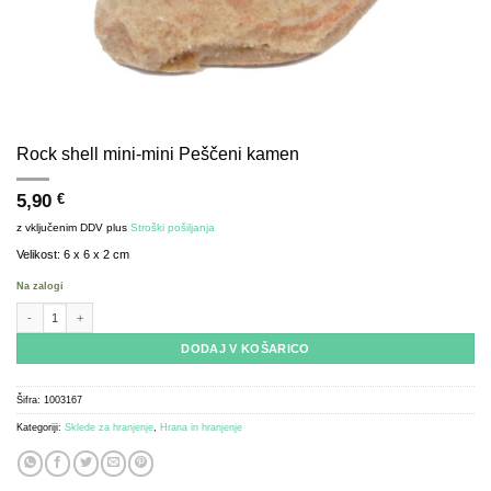
Rock shell mini-mini Peščeni kamen
5,90
€
z vključenim DDV
plus
Stroški pošiljanja
Velikost: 6 x 6 x 2 cm
Na zalogi
Rock shell mini-mini Sand Stone količina
DODAJ V KOŠARICO
Šifra:
1003167
Kategoriji:
Sklede za hranjenje
,
Hrana in hranjenje