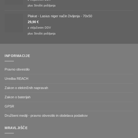
plus
Stroški pošiljanja
Plakat - Lasius niger način življenja - 70x50
29,90
€
z vključenim DDV
plus
Stroški pošiljanja
INFORMACIJE
Pravno obvestilo
Uredba REACH
Zakon o električnih napravah
Zakon o baterijah
GPSR
Družbeni mediji - pravno obvestilo in obdelava podatkov
MRAVLJIŠČE