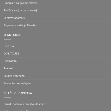
Smernice za gojenje mravelj
Poiščite svojo vrsto mravelj
O mravljiščarstvu
Pogosta vprašanja Mravlje
O ANTCUBE
Pišite na
O ANTCUBE
Pooblastila
Prenesi
Iskanje vplivneža
Postanite preprodajalec
PLAČILO, DOSTAVA
Stroški dostave / omejitve dostave