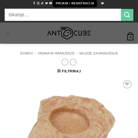
Skoči
PRIJAVA / REGISTRACIJA
na
Išči:
vsebino
0
DOMOV
/
HRANA IN HRANJENJE
/
SKLEDE ZA HRANJENJE
FILTRIRAJ