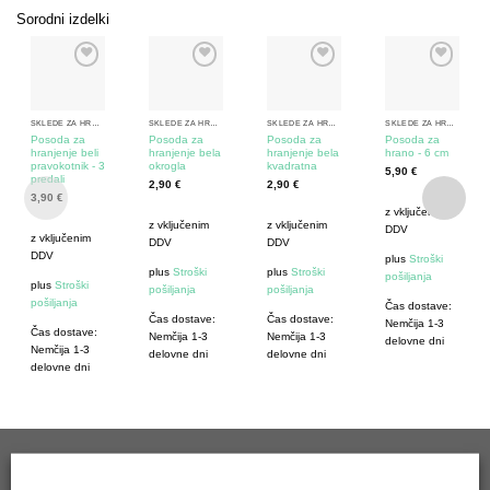
Sorodni izdelki
SKLEDE ZA HRANJENJE
SKLEDE ZA HRANJENJE
SKLEDE ZA HRANJENJE
SKLEDE ZA HRANJENJE
Posoda za
Posoda za
Posoda za
Posoda za
hranjenje beli
hranjenje bela
hranjenje bela
hrano - 6 cm
pravokotnik - 3
okrogla
kvadratna
5,90
€
predali
2,90
€
2,90
€
3,90
€
z vključenim
z vključenim
z vključenim
DDV
z vključenim
DDV
DDV
DDV
plus
Stroški
plus
Stroški
plus
Stroški
pošiljanja
plus
Stroški
pošiljanja
pošiljanja
pošiljanja
Čas dostave:
Čas dostave:
Čas dostave:
Nemčija 1-3
Čas dostave:
Nemčija 1-3
Nemčija 1-3
delovne dni
Nemčija 1-3
delovne dni
delovne dni
delovne dni
NAJBOLJŠA PRODAJA