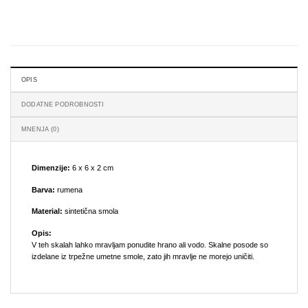
OPIS
DODATNE PODROBNOSTI
MNENJA (0)
Dimenzije:
6 x 6 x 2 cm
Barva:
rumena
Material:
sintetična smola
Opis:
V teh skalah lahko mravljam ponudite hrano ali vodo. Skalne posode so
izdelane iz trpežne umetne smole, zato jih mravlje ne morejo uničiti.