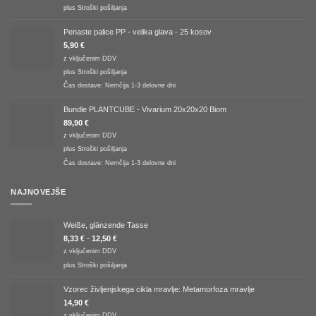
plus
Stroški pošiljanja
Penaste palice PP - velika glava - 25 kosov
5,90
€
z vključenim DDV
plus
Stroški pošiljanja
Čas dostave:
Nemčija 1-3 delovne dni
Bundle PLANTCUBE - Vivarium 20x20x20 Biom
89,90
€
z vključenim DDV
plus
Stroški pošiljanja
Čas dostave:
Nemčija 1-3 delovne dni
NAJNOVEJŠE
Weiße, glänzende Tasse
8,33
€
-
12,50
€
z vključenim DDV
plus
Stroški pošiljanja
Vzorec življenjskega cikla mravlje: Metamorfoza mravlje
14,90
€
z vključenim DDV