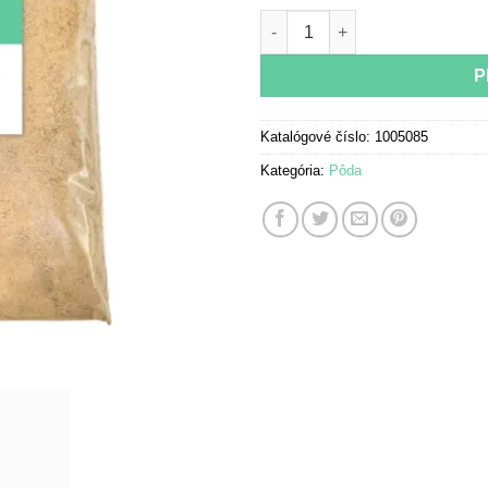
množstvo Substrate - desert -
P
Katalógové číslo:
1005085
Kategória:
Pôda