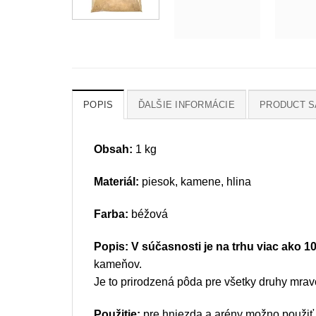
POPIS
ĎALŠIE INFORMÁCIE
PRODUCT S
Obsah:
1 kg
Materiál:
piesok, kamene, hlina
Farba:
béžová
Popis: V súčasnosti je na trhu viac ako 10
kameňov.
Je to prirodzená pôda pre všetky druhy mrav
Použitie:
pre hniezda a arény možno použiť