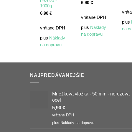
béžová -
6,90
€
1000g
vrát
6,90
€
vrátane DPH
plus
plus
Náklady
vrátane DPH
na d
na dopravu
plus
Náklady
na dopravu
NAJPREDÁVANEJŠIE
Mriežková vložka - 50 mm - nerezová
oceľ
5,90
€
vrátane DPH
plus
Náklady na dopravu