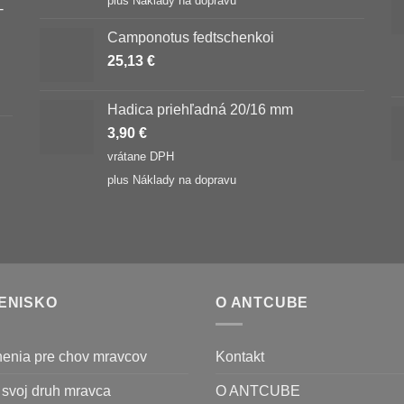
plus
Náklady na dopravu
-
Camponotus fedtschenkoi
25,13
€
Hadica priehľadná 20/16 mm
3,90
€
vrátane DPH
plus
Náklady na dopravu
ENISKO
O ANTCUBE
enia pre chov mravcov
Kontakt
 svoj druh mravca
O ANTCUBE