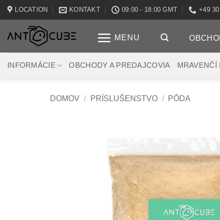
Skip
LOCATION
KONTAKT
09:00 - 18:00 GMT
+49 30
to
content
MENU
OBCHO
INFORMÁCIE
OBCHODY A PREDAJCOVIA
MRAVENČÍ
DOMOV
/
PRÍSLUŠENSTVO
/
PÔDA