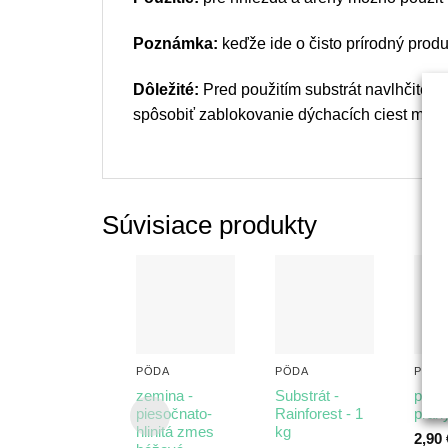
Poznámka:
keďže ide o čisto prírodný produ
Dôležité:
Pred použitím substrát navlhčite, 
spôsobiť zablokovanie dýchacích ciest mrav
Súvisiace produkty
PÔDA
PÔDA
PÔDA
zemina -
Substrát -
pies
piesočnato-
Rainforest - 1
pran
hlinitá zmes
kg
2,90