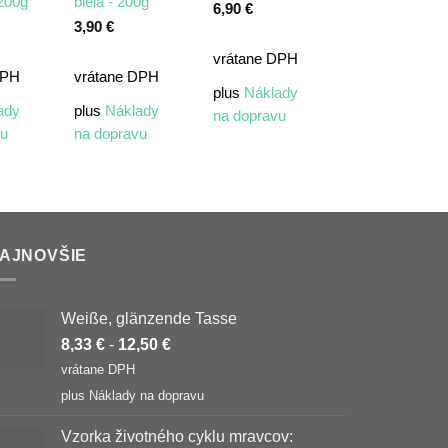
200g
biela - 200g
6,90
€
3,90
€
vrátane DPH
vrátane DPH
plus
Náklady
DPH
vrátane DPH
plus
Náklady
na dopravu
ady
plus
Náklady
na dopravu
vu
na dopravu
AJNOVŠIE
Weiße, glänzende Tasse
8,33
€
-
12,50
€
vrátane DPH
plus
Náklady na dopravu
Vzorka životného cyklu mravcov: