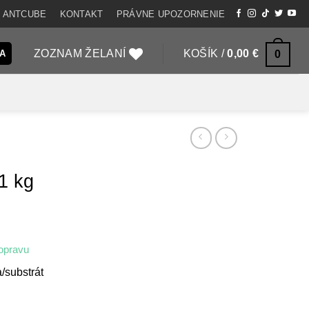
 ANTCUBE
KONTAKT
PRÁVNE UPOZORNENIE
ZOZNAM ŽELANÍ
KOŠÍK /
0,00
€
0
SA
 1 kg
opravu
/substrát