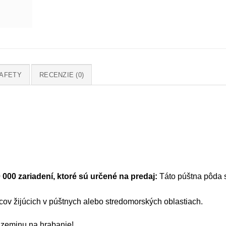
AFETY
RECENZIE (0)
 000 zariadení, ktoré sú určené na predaj:
Táto púštna pôda s
cov žijúcich v púštnych alebo stredomorských oblastiach.
 zeminu na hrabanie!