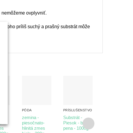
ré nemôžeme ovplyvniť.
em toho príliš suchý a prašný substrát môže
PÔDA
PRÍSLUŠENSTVO
PÔDA
zemina -
Substrát -
Substrát - lúka
o-
piesočnato-
Piesok - biela
- 1 kg
es
hlinitá zmes
pena - 1000g
6,90
€