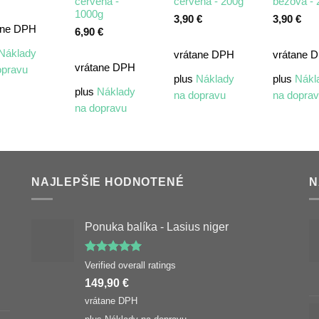
červená -
červená - 200g
béžová - 
1000g
3,90
€
3,90
€
ane DPH
6,90
€
Náklady
vrátane DPH
vrátane 
vrátane DPH
opravu
plus
Náklady
plus
Nákl
plus
Náklady
na dopravu
na dopra
na dopravu
NAJLEPŠIE HODNOTENÉ
N
Ponuka balíka - Lasius niger
Hodnotenie
Verified overall ratings
5.00
z 5
149,90
€
vrátane DPH