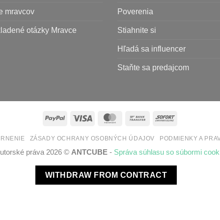
e mravcov
Poverenia
kladené otázky Mravce
Stiahnite si
Hľadá sa influencer
Staňte sa predajcom
PayPal
Visa
MasterCard
Bank
Sofort
Transfer
RNENIE
ZÁSADY OCHRANY OSOBNÝCH ÚDAJOV
PODMIENKY A PRA
utorské práva 2026 ©
ANTCUBE
-
Správa súhlasu so súbormi cook
WITHDRAW FROM CONTRACT