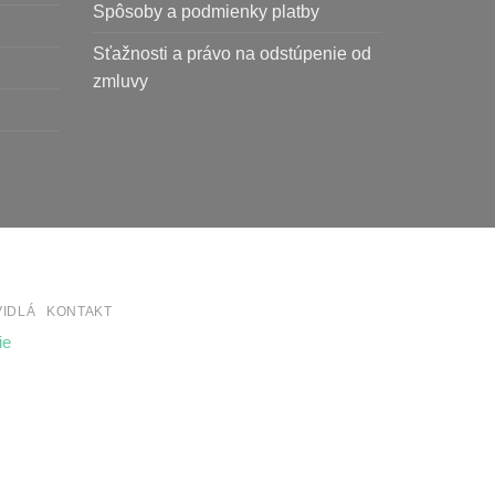
Spôsoby a podmienky platby
Sťažnosti a právo na odstúpenie od
zmluvy
VIDLÁ
KONTAKT
ie