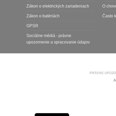
Zákon o elektrických zariadeniach
O chov
Zákon o batériách
Často 
GPSR
Sociálne médiá - právne
upozornenie a spracovanie údajov
PRÁVNE UPOZO
A