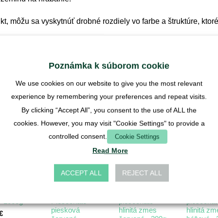
kt, môžu sa vyskytnúť drobné rozdiely vo farbe a štruktúre, kto
aby sa zmes mohla spojiť a v mravenisku sa pevne uchytila. Okr
cov a v najhoršom prípade udusenie zvierat.
Poznámka k súborom cookie
We use cookies on our website to give you the most relevant
experience by remembering your preferences and repeat visits.
By clicking “Accept All”, you consent to the use of ALL the
cookies. However, you may visit "Cookie Settings" to provide a
controlled consent.
Cookie Settings
Read More
ACCEPT ALL
REJECT ALL
PRÍSLUŠENSTVO
PÔDA
PÔDA
ok 0-1mm
Substrát -
zemina -
zemina -
ý 1000g
Piesočnato-
piesočnato-
piesočnat
piesková
hlinitá zmes
hlinitá zm
€