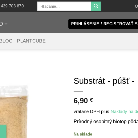
Hľadať:
 439 703 870
O
D
PRIHLÁSENIE / REGISTROVAŤ 
 BLOG
PLANTCUBE
Substrát - púšť -
6,90
€
vrátane DPH
plus
Náklady na d
Prírodný osobitný biotop pôda
Na sklade