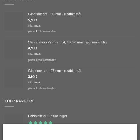
Gitterinnsats - 50 mm - rustfritt stål
5,90
€
inkl. mva.
pluss
Fraktkostnader
Slangestuss 27 mm - 14, 16, 20 mm - gjennomsiktig
4,90
€
inkl. mva.
pluss
Fraktkostnader
Gitterinnsats - 27 mm - rustfritt stål
3,90
€
inkl. mva.
pluss
Fraktkostnader
TOPP RANGERT
Pakketilbud - Lasius niger
Vurdert
Verified overall ratings
5.00
av 5
149,90
€