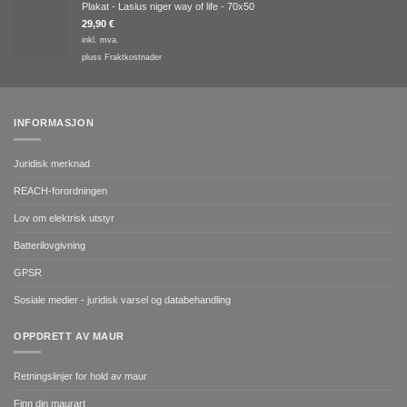
Plakat - Lasius niger way of life - 70x50
29,90
€
inkl. mva.
pluss
Fraktkostnader
INFORMASJON
Juridisk merknad
REACH-forordningen
Lov om elektrisk utstyr
Batterilovgivning
GPSR
Sosiale medier - juridisk varsel og databehandling
OPPDRETT AV MAUR
Retningslinjer for hold av maur
Finn din maurart