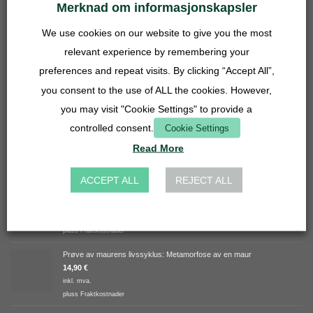
Merknad om informasjonskapsler
inkl. mva.
pluss
Fraktkostnader
We use cookies on our website to give you the most
Tapinoma erraticum
relevant experience by remembering your
12,52
€
preferences and repeat visits. By clicking “Accept All”,
you consent to the use of ALL the cookies. However,
Leptothorax acervorum
you may visit "Cookie Settings" to provide a
4,96
€
controlled consent.
Cookie Settings
Read More
SISTE
ACCEPT ALL
REJECT ALL
Weiße, glänzende Tasse
8,33
€
-
12,50
€
inkl. mva.
pluss
Fraktkostnader
Prøve av maurens livssyklus: Metamorfose av en maur
14,90
€
inkl. mva.
pluss
Fraktkostnader