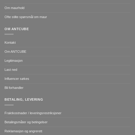
Om maurhold
Ofte stilte spørsmål om maur
OM ANTCUBE
Kontakt
Om ANTCUBE
Legitimasjon
Last ned
Influencer søkes
Bli forhandler
BETALING, LEVERING
Fraktkostnader / leveringsrestriksjoner
Betalingsmåter og betingelser
Reklamasjon og angrerett