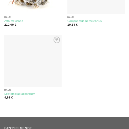
MAUR
MAUR
Atta mexicana
Camponotus herculeanus
210,00
€
10,84
€
MAUR
Leptothorax acervorum
4,96
€
BESTSELGENDE