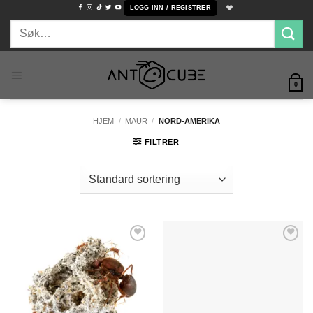
Skip
LOGG INN / REGISTRER
to
Søk
content
etter:
0
HJEM
/
MAUR
/
NORD-AMERIKA
FILTRER