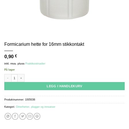
Formicarium hette for 16mm stikkontakt
0,90
€
inkl. mva.
pluss
Fraktkostnader
På lager
Formicarium cap for 16mm socket antall
LEGG I HANDLEKURV
Produktnummer:
1005036
Kategori:
Gitterhetter, plugger og innsatser