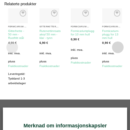
Relaterte produkter
FORMICARIUM-KOMPONENTER
GITTERHETTER, PLUGGER OG INNSATSER
FORMICARIUM-KOMPONENTER
FORMICARIUM-KOMPONENTER
Gitterhette -
Rutenettinnsats
Formicariumplugg
Formicarium-
50 mm -
akryl 50 mm -
for 10 mm hull
plugg for 13
Rustfritt stål
klar - tynn
mm hull
0,90
€
4,90
€
6,90
€
0,90
€
inkl. mva.
inkl. mva.
inkl. mva.
inkl. mva.
pluss
pluss
pluss
pluss
Fraktkostnader
Fraktkostnader
Fraktkostnader
Fraktkostnader
Leveringstid:
Tyskland 1-3
arbeidsdager
BESTSELGENDE
Merknad om informasjonskapsler
Gitterinnsats - 50 mm - rustfritt stål