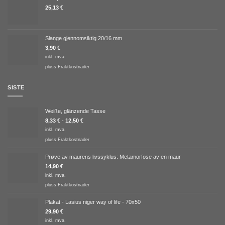
25,13
€
Slange gjennomsiktig 20/16 mm
3,90
€
inkl. mva.
pluss
Fraktkostnader
SISTE
Weiße, glänzende Tasse
8,33
€
-
12,50
€
inkl. mva.
pluss
Fraktkostnader
Prøve av maurens livssyklus: Metamorfose av en maur
14,90
€
inkl. mva.
pluss
Fraktkostnader
Plakat - Lasius niger way of life - 70x50
29,90
€
inkl. mva.