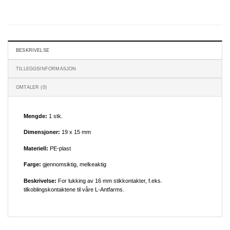
BESKRIVELSE
TILLEGGSINFORMASJON
OMTALER (0)
Mengde:
1 stk.
Dimensjoner:
19 x 15 mm
Materiell:
PE-plast
Farge:
gjennomsiktig, melkeaktig
Beskrivelse:
For lukking av 16 mm stikkontakter, f.eks.
tilkoblingskontaktene til våre L-Antfarms.