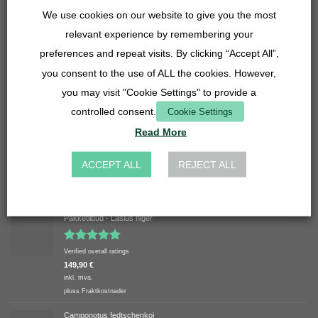
5,90
€
We use cookies on our website to give you the most
inkl. mva.
pluss
Fraktkostnader
relevant experience by remembering your
Slangestuss 27 mm - 14, 16, 20 mm - gjennomsiktig
preferences and repeat visits. By clicking “Accept All”,
4,90
€
you consent to the use of ALL the cookies. However,
inkl. mva.
you may visit "Cookie Settings" to provide a
pluss
Fraktkostnader
controlled consent.
Cookie Settings
Gitterinnsats - 27 mm - rustfritt stål
3,90
€
Read More
inkl. mva.
pluss
Fraktkostnader
ACCEPT ALL
REJECT ALL
TOPP RANGERT
Pakketilbud - Lasius niger
Vurdert
Verified overall ratings
5.00
av 5
149,90
€
inkl. mva.
pluss
Fraktkostnader
Camponotus fedtschenkoi