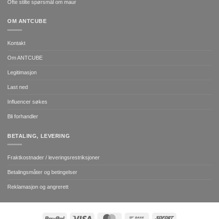
Ofte stilte spørsmål om maur
OM ANTCUBE
Kontakt
Om ANTCUBE
Legitimasjon
Last ned
Influencer søkes
Bli forhandler
BETALING, LEVERING
Fraktkostnader / leveringsrestriksjoner
Betalingsmåter og betingelser
Reklamasjon og angrerett
PayPal
Visa
MasterCard
Bank
Sofort