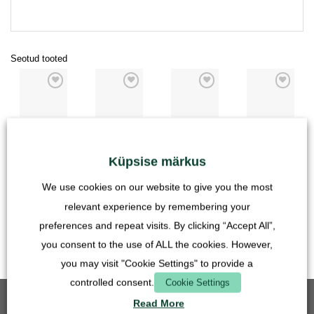
Seotud tooted
PINNAS
PINNAS
PINNAS
PINNAS
muld - liivsavi
Substraat -
Substraat -
liiv 0-1mm
segu beež -
kõrbes - 1 kg
Vihmamets - 1
pestud 1000g
1000g
kg
6,90
€
2,90
€
Küpsise märkus
6,90
€
6,90
€
koos
koos
We use cookies on our website to give you the most
koos
koos
käibemaksuga
käibemaksuga
käibemaksuga
käibemaksuga
relevant experience by remembering your
pluss
pluss
pluss
pluss
Veokulud
Veokulud
preferences and repeat visits. By clicking “Accept All”,
Veokulud
Veokulud
you consent to the use of ALL the cookies. However,
you may visit "Cookie Settings" to provide a
controlled consent.
Cookie Settings
Read More
PARIM MÜÜK