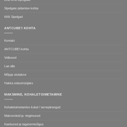
Sipelgate pidamise kohta
KKK Sipelgad
ANTCUBE'I KOHTA
Kontakt
ANTCUBE'i kohta
Volitused
Lae alla
Mõjuja otsitakse
Hakka edasimüüjaks
MAKSMINE, KOHALETOIMETAMINE
Kohaletoimetamise kulud / tarnepiirangud
Makseviisid ja -tingimused
Kaebused ja taganemisõigus