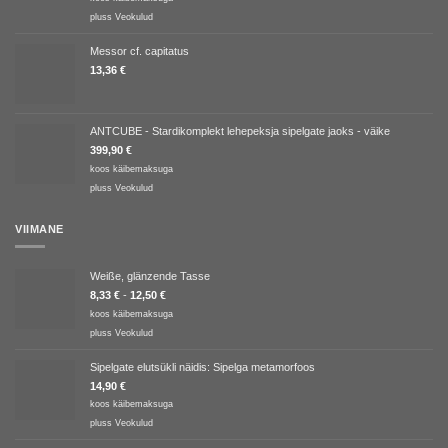
pluss
Veokulud
Messor cf. capitatus
13,36
€
ANTCUBE - Stardikomplekt lehepeksja sipelgate jaoks - väike
399,90
€
koos käibemaksuga
pluss
Veokulud
VIIMANE
Weiße, glänzende Tasse
8,33
€
-
12,50
€
koos käibemaksuga
pluss
Veokulud
Sipelgate elutsükli näidis: Sipelga metamorfoos
14,90
€
koos käibemaksuga
pluss
Veokulud