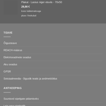
Plakat - Lasius niger eluviis - 70x50
29,90
€
koos käibemaksuga
pluss
Veokulud
TEAVE
Õigusteave
REACH-määrus
Elektriseadmete seadus
Aku seadus
GPSR
Sotsiaalmeedia - õiguslik teatis ja andmetöötlus
ANTKEEPING
Suunised sipelgate pidamiseks
Leia oma sipelgaliik