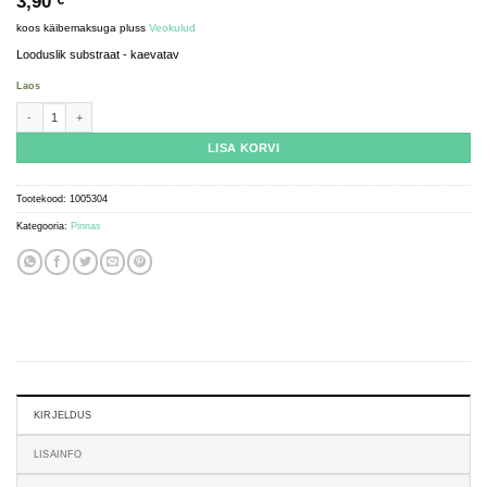
3,90
€
koos käibemaksuga
pluss
Veokulud
Looduslik substraat - kaevatav
Laos
soil - sand loam mixture white - 200g kogus
LISA KORVI
Tootekood:
1005304
Kategooria:
Pinnas
KIRJELDUS
LISAINFO