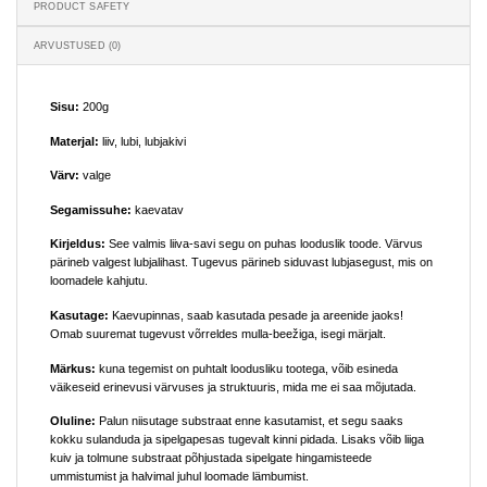
PRODUCT SAFETY
ARVUSTUSED (0)
Sisu:
200g
Materjal:
liiv, lubi, lubjakivi
Värv:
valge
Segamissuhe:
kaevatav
Kirjeldus:
See valmis liiva-savi segu on puhas looduslik toode. Värvus
pärineb valgest lubjalihast. Tugevus pärineb siduvast lubjasegust, mis on
loomadele kahjutu.
Kasutage:
Kaevupinnas, saab kasutada pesade ja areenide jaoks!
Omab suuremat tugevust võrreldes mulla-beežiga, isegi märjalt.
Märkus:
kuna tegemist on puhtalt loodusliku tootega, võib esineda
väikeseid erinevusi värvuses ja struktuuris, mida me ei saa mõjutada.
Oluline:
Palun niisutage substraat enne kasutamist, et segu saaks
kokku sulanduda ja sipelgapesas tugevalt kinni pidada. Lisaks võib liiga
kuiv ja tolmune substraat põhjustada sipelgate hingamisteede
ummistumist ja halvimal juhul loomade lämbumist.