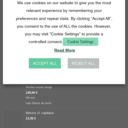
We use cookies on our website to give you the most
Conector de manguera de lavabo 27mm - 14, 16, 20 mm -
transparente
relevant experience by remembering your
4,90
€
IVA incl.
preferences and repeat visits. By clicking “Accept All”,
más
Gastos de envío
you consent to the use of ALL the cookies. However,
Inserto de rejilla - 27mm - acero inoxidable
you may visit "Cookie Settings" to provide a
3,90
€
controlled consent.
Cookie Settings
IVA incl.
más
Gastos de envío
Read More
MEJOR VALORADO
ACCEPT ALL
REJECT ALL
Oferta Bundle - Lasius niger
Valorado
Verified overall ratings
con
5.00
149,90
€
de 5
IVA incl.
más
Gastos de envío
Messor cf. capitatus
13,36
€