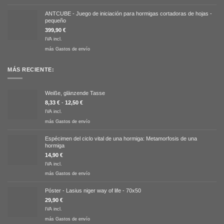
ANTCUBE - Juego de iniciación para hormigas cortadoras de hojas -
pequeño
399,90
€
IVA incl.
más
Gastos de envío
MÁS RECIENTE:
Weiße, glänzende Tasse
8,33
€
-
12,50
€
IVA incl.
más
Gastos de envío
Espécimen del ciclo vital de una hormiga: Metamorfosis de una
hormiga
14,90
€
IVA incl.
más
Gastos de envío
Póster - Lasius niger way of life - 70x50
29,90
€
IVA incl.
más
Gastos de envío