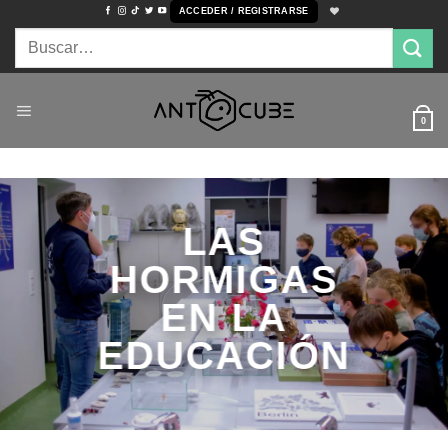
Saltar
ACCEDER / REGISTRARSE
al
Buscar
contenido
por:
0
LAS
HORMIGAS
EN LA
EDUCACIÓN