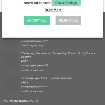
controlled consent.
Cookie Settings
Read More
ACCEPT ALL
REJECT ALL
ΚΑΛΎΤΕΡΕΣ ΠΩΛΉΣΕΙΣ
Ένθετο σχάρας - 50mm - ανοξείδωτο ατσάλι
5,90
€
συμπεριλαμβανομένου ΦΠΑ
συν
Κόστος αποστολής
Σύνδεσμος εύκαμπτου σωλήνα λεκάνης 27mm - 14, 16, 20 mm -
διαφανής
4,90
€
συμπεριλαμβανομένου ΦΠΑ
συν
Κόστος αποστολής
Ένθετο πλέγμα - 27mm - ανοξείδωτο ατσάλι
3,90
€
συμπεριλαμβανομένου ΦΠΑ
συν
Κόστος αποστολής
ΚΟΡΥΦΑΊΑ ΒΑΘΜΟΛΟΓΊΑ