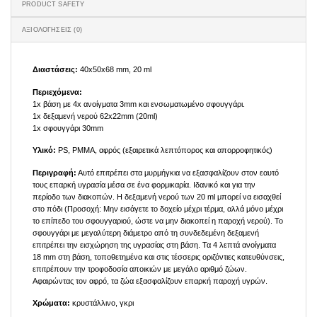
PRODUCT SAFETY
ΑΞΙΟΛΟΓΉΣΕΙΣ (0)
Διαστάσεις:
40x50x68 mm, 20 ml
Περιεχόμενα:
1x βάση με 4x ανοίγματα 3mm και ενσωματωμένο σφουγγάρι.
1x δεξαμενή νερού 62x22mm (20ml)
1x σφουγγάρι 30mm
Υλικό:
PS, PMMA, αφρός (εξαιρετικά λεπτόπορος και απορροφητικός)
Περιγραφή:
Αυτό επιτρέπει στα μυρμήγκια να εξασφαλίζουν στον εαυτό
τους επαρκή υγρασία μέσα σε ένα φορμικαρία. Ιδανικό και για την
περίοδο των διακοπών. Η δεξαμενή νερού των 20 ml μπορεί να εισαχθεί
στο πόδι (Προσοχή: Μην εισάγετε το δοχείο μέχρι τέρμα, αλλά μόνο μέχρι
το επίπεδο του σφουγγαριού, ώστε να μην διακοπεί η παροχή νερού). Το
σφουγγάρι με μεγαλύτερη διάμετρο από τη συνδεδεμένη δεξαμενή
επιτρέπει την εισχώρηση της υγρασίας στη βάση. Τα 4 λεπτά ανοίγματα
18 mm στη βάση, τοποθετημένα και στις τέσσερις οριζόντιες κατευθύνσεις,
επιτρέπουν την τροφοδοσία αποικιών με μεγάλο αριθμό ζώων.
Αφαιρώντας τον αφρό, τα ζώα εξασφαλίζουν επαρκή παροχή υγρών.
Χρώματα:
κρυστάλλινο, γκρι