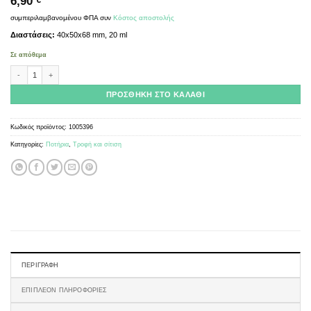
6,90
€
συμπεριλαμβανομένου ΦΠΑ
συν
Κόστος αποστολής
Διαστάσεις:
40x50x68 mm, 20 ml
Σε απόθεμα
Drinking trough clear 20ml - sponge ποσότητα
ΠΡΟΣΘΉΚΗ ΣΤΟ ΚΑΛΆΘΙ
Κωδικός προϊόντος:
1005396
Κατηγορίες:
Ποτήρια
,
Τροφή και σίτιση
ΠΕΡΙΓΡΑΦΉ
ΕΠΙΠΛΈΟΝ ΠΛΗΡΟΦΟΡΊΕΣ