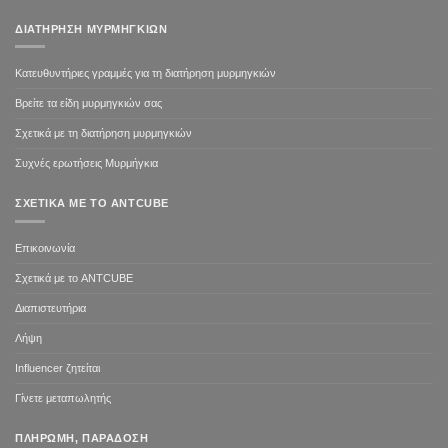
ΔΙΑΤΉΡΗΣΗ ΜΥΡΜΗΓΚΙΏΝ
Κατευθυντήριες γραμμές για τη διατήρηση μυρμηγκιών
Βρείτε τα είδη μυρμηγκιών σας
Σχετικά με τη διατήρηση μυρμηγκιών
Συχνές ερωτήσεις Μυρμήγκια
ΣΧΕΤΙΚΆ ΜΕ ΤΟ ANTCUBE
Επικοινωνία
Σχετικά με το ANTCUBE
Διαπιστευτήρια
Λήψη
Influencer ζητείται
Γίνετε μεταπωλητής
ΠΛΗΡΩΜΉ, ΠΑΡΆΔΟΣΗ