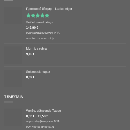
Προσφορά δέσμης - Lasius niger
Βαθμολογήθηκε
Verified overall ratings
με
5.00
149,90
€
από 5
συμπεριλαμβανομένου ΦΠΑ
συν
Κόστος αποστολής
Myrmica rubra
9,16
€
Solenopsis fugax
8,32
€
ΤΕΛΕΥΤΑΊΑ
Weiße, glänzende Tasse
8,33
€
-
12,50
€
συμπεριλαμβανομένου ΦΠΑ
συν
Κόστος αποστολής