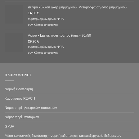
Δείγμα κύκλου ζωής μυρμηγκιού: Μεταμόρφωση ενός μυρμηγκιού
14,90
€
συμπεριλαμβανομένου ΦΠΑ
συν
Κόστος αποστολής
Αφίσα - Lasius niger τρόπος ζωής - 70x50
29,90
€
συμπεριλαμβανομένου ΦΠΑ
συν
Κόστος αποστολής
ΠΛΗΡΟΦΟΡΊΕΣ
Νομική ειδοποίηση
Κανονισμός REACH
Νόμος περί ηλεκτρικών συσκευών
Νόμος περί μπαταριών
GPSR
Μέσα κοινωνικής δικτύωσης - νομική ειδοποίηση και επεξεργασία δεδομένων