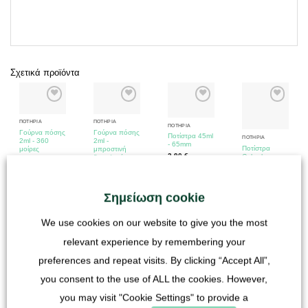
Σχετικά προϊόντα
ΠΟΤΉΡΙΑ
ΠΟΤΉΡΙΑ
ΠΟΤΉΡΙΑ
Γούρνα πόσης
Γούρνα πόσης
Ποτίστρα 45ml
ΠΟΤΉΡΙΑ
2ml - 360
2ml -
- 65mm
Ποτίστρα
μοίρες
μπροστινή
2,90
€
Cube large
δοσολογία
4,90
€
3,90
€
4,90
€
συμπεριλαμβανομένου
συμπεριλαμβανομένου
ΦΠΑ
συμπεριλαμβανομέν
συμπεριλαμβανομένου
Σημείωση cookie
ΦΠΑ
ΦΠΑ
ΦΠΑ
συν
Κόστος
συν
Κόστος
We use cookies on our website to give you the most
αποστολής
συν
Κόστος
συν
Κόστος
αποστολής
αποστολής
αποστολής
relevant experience by remembering your
Χρόνος
preferences and repeat visits. By clicking “Accept All”,
παράδοσης:
Γερμανία 1-3
you consent to the use of ALL the cookies. However,
εργάσιμες
you may visit "Cookie Settings" to provide a
ημέρες