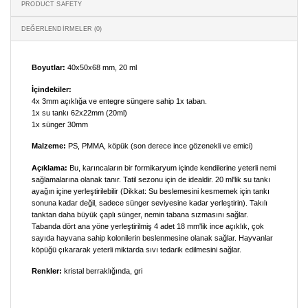
PRODUCT SAFETY
DEĞERLENDIRMELER (0)
Boyutlar:
40x50x68 mm, 20 ml
İçindekiler:
4x 3mm açıklığa ve entegre süngere sahip 1x taban.
1x su tankı 62x22mm (20ml)
1x sünger 30mm
Malzeme:
PS, PMMA, köpük (son derece ince gözenekli ve emici)
Açıklama:
Bu, karıncaların bir formikaryum içinde kendilerine yeterli nemi
sağlamalarına olanak tanır. Tatil sezonu için de idealdir. 20 ml'lik su tankı
ayağın içine yerleştirilebilir (Dikkat: Su beslemesini kesmemek için tankı
sonuna kadar değil, sadece sünger seviyesine kadar yerleştirin). Takılı
tanktan daha büyük çaplı sünger, nemin tabana sızmasını sağlar.
Tabanda dört ana yöne yerleştirilmiş 4 adet 18 mm'lik ince açıklık, çok
sayıda hayvana sahip kolonilerin beslenmesine olanak sağlar. Hayvanlar
köpüğü çıkararak yeterli miktarda sıvı tedarik edilmesini sağlar.
Renkler:
kristal berraklığında, gri