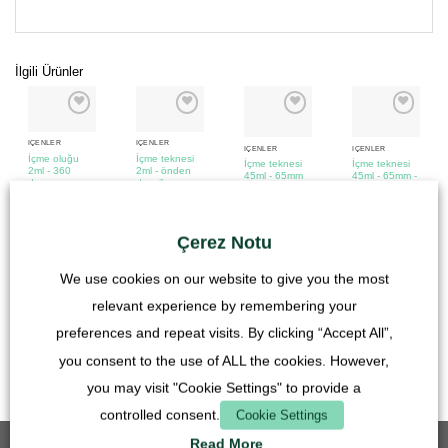
İlgili Ürünler
İÇENLER
İÇENLER
İÇENLER
İÇENLER
İçme oluğu
İçme teknesi
İçme teknesi
İçme teknesi
2ml - 360
2ml - önden
45ml - 65mm
45ml - 65mm -
derece
dozajlama
mavi
2,90
€
4,90
€
4,90
€
2,90
€
KDV dahil
KDV dahil
KDV dahil
Çerez Notu
KDV dahil
artı
Nakliye
artı
Nakliye
artı
Nakliye
artı
Nakliye
Maliyetleri
We use cookies on our website to give you the most
Maliyetleri
Maliyetleri
Maliyetleri
relevant experience by remembering your
preferences and repeat visits. By clicking “Accept All”,
you consent to the use of ALL the cookies. However,
you may visit "Cookie Settings" to provide a
controlled consent.
Cookie Settings
Read More