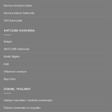
Karınca türünüzü bulun
Karınca bakımı hakkında
SSS Karıncalar
ANTCUBE HAKKINDA
İletişim
ANTCUBE Hakkında
Kimlik Bilgileri
İndir
Influencer aranıyor
Bayi Olun
ÖDEME, TESLIMAT
Nakliye masrafları / teslimat kısıtlamaları
Ödeme yöntemleri ve koşulları