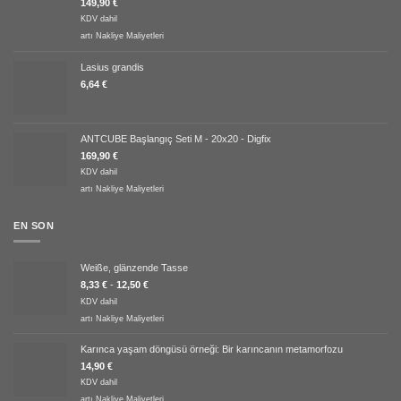
5.00
oy
149,90
€
aldı
KDV dahil
artı
Nakliye Maliyetleri
Lasius grandis
6,64
€
ANTCUBE Başlangıç Seti M - 20x20 - Digfix
169,90
€
KDV dahil
artı
Nakliye Maliyetleri
EN SON
Weiße, glänzende Tasse
8,33
€
-
12,50
€
KDV dahil
artı
Nakliye Maliyetleri
Karınca yaşam döngüsü örneği: Bir karıncanın metamorfozu
14,90
€
KDV dahil
artı
Nakliye Maliyetleri