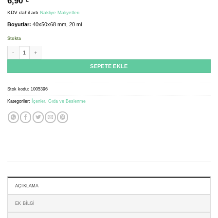
6,90
€
KDV dahil
artı
Nakliye Maliyetleri
Boyutlar:
40x50x68 mm, 20 ml
Stokta
Drinking trough clear 20ml - sponge adet
SEPETE EKLE
Stok kodu:
1005396
Kategoriler:
İçenler
,
Gıda ve Beslenme
AÇIKLAMA
EK BILGI