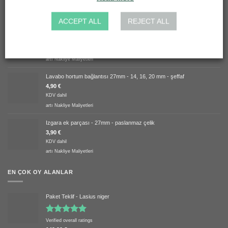
EN ÇOK SATAN
ACCEPT ALL
REJECT ALL
Izgara ek parçası - 50mm - paslanmaz çelik
5,90
€
KDV dahil
artı
Nakliye Maliyetleri
Lavabo hortum bağlantısı 27mm - 14, 16, 20 mm - şeffaf
4,90
€
KDV dahil
artı
Nakliye Maliyetleri
Izgara ek parçası - 27mm - paslanmaz çelik
3,90
€
KDV dahil
artı
Nakliye Maliyetleri
EN ÇOK OY ALANLAR
Paket Teklif - Lasius niger
5 üzerinden
Verified overall ratings