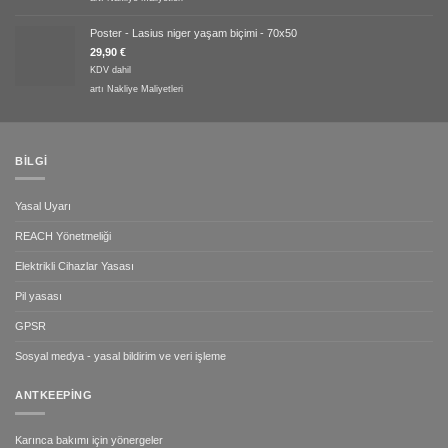
Poster - Lasius niger yaşam biçimi - 70x50
29,90
€
KDV dahil
artı
Nakliye Maliyetleri
BILGI
Yasal Uyarı
REACH Yönetmeliği
Elektrikli Cihazlar Yasası
Pil yasası
GPSR
Sosyal medya - yasal bildirim ve veri işleme
ANTKEEPING
Karınca bakımı için yönergeler