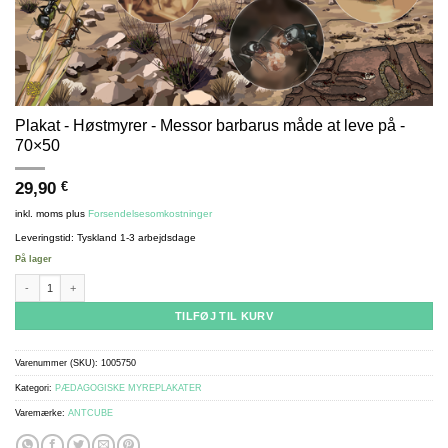
Plakat - Høstmyrer - Messor barbarus måde at leve på -
70×50
29,90
€
inkl. moms
plus
Forsendelsesomkostninger
Leveringstid:
Tyskland 1-3 arbejdsdage
På lager
Poster - Harvester ants - Messor barbarus way of life - 70x50 antal
TILFØJ TIL KURV
Varenummer (SKU):
1005750
Kategori:
PÆDAGOGISKE MYREPLAKATER
Varemærke:
ANTCUBE