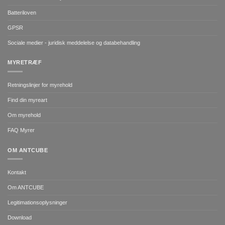
Batteriloven
GPSR
Sociale medier - juridisk meddelelse og databehandling
MYRETRÆF
Retningslinjer for myrehold
Find din myreart
Om myrehold
FAQ Myrer
OM ANTCUBE
Kontakt
Om ANTCUBE
Legitimationsoplysninger
Download