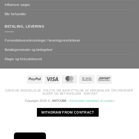
Influencer søges
Bliv forhandler
BETALING, LEVERING
Forsendelsesomkostninger / leveringsrestriktioner
Betalingsmetoder og betingelser
Klager og fortrydelsesret
PayPal
Visa
MasterCard
Bank
Sofort
Transfer
JURIDISK MEDDELELSE
POLITIK OM BESKYTTELSE AF PERSONLIGE OPLYSNINGER
VILKÅR OG BETINGELSER
KONTAKT
Copyright 2026 ©.
ANTCUBE
-
Administrer samtykke til cookies
WITHDRAW FROM CONTRACT