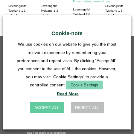
Forsendelsesomkostninger
Leveringstid:
Leveringstid:
Leveringstid:
Leveringstid:
Tyskland 1-3
Tyskland 1-3
Tyskland 1-3
Tyskland 1-3
arbejdsdage
arbejdsdage
arbejdsdage
arbejdsdage
Cookie-note
We use cookies on our website to give you the most
BEDST SÆLGENDE
relevant experience by remembering your
preferences and repeat visits. By clicking “Accept All”,
Gitterindsats - 50 mm - rustfrit stål
5,90
€
you consent to the use of ALL the cookies. However,
inkl. moms
you may visit "Cookie Settings" to provide a
plus
Forsendelsesomkostninger
controlled consent.
Cookie Settings
Vaskslangetilslutning 27 mm - 14, 16, 20 mm - gennemsigtig
Read More
4,90
€
inkl. moms
plus
Forsendelsesomkostninger
ACCEPT ALL
REJECT ALL
Gitterindsats - 27 mm - rustfrit stål
3,90
€
inkl. moms
plus
Forsendelsesomkostninger