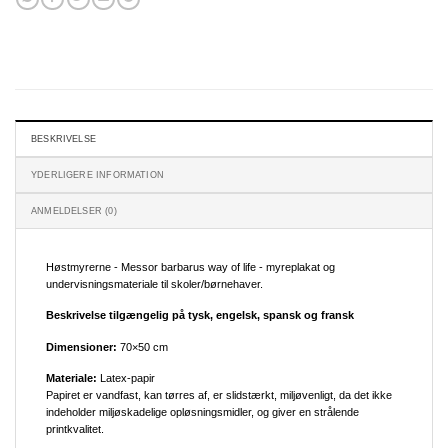
BESKRIVELSE
YDERLIGERE INFORMATION
ANMELDELSER (0)
Høstmyrerne - Messor barbarus way of life - myreplakat og
undervisningsmateriale til skoler/børnehaver.
Beskrivelse tilgængelig på tysk, engelsk, spansk og fransk
Dimensioner:
70×50 cm
Materiale:
Latex-papir
Papiret er vandfast, kan tørres af, er slidstærkt, miljøvenligt, da det ikke
indeholder miljøskadelige opløsningsmidler, og giver en strålende
printkvalitet.