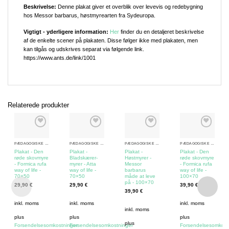
Beskrivelse:
Denne plakat giver et overblik over levevis og redebygning
hos Messor barbarus, høstmyrearten fra Sydeuropa.
Vigtigt - yderligere information:
Her
finder du en detaljeret beskrivelse
af de enkelte scener på plakaten. Disse følger ikke med plakaten, men
kan tilgås og udskrives separat via følgende link.
https://www.ants.de/link/1001
Relaterede produkter
PÆDAGOGISKE MYREPLAKATER
PÆDAGOGISKE MYREPLAKATER
PÆDAGOGISKE MYREPLAKATER
PÆDAGOGISKE MYREPLAKATER
Plakat - Den
Plakat -
Plakat -
Plakat - Den
røde skovmyre
Bladskærer-
Høstmyrer -
røde skovmyre
- Formica rufa
myrer - Atta
Messor
- Formica rufa
way of life -
way of life -
barbarus
way of life -
70×50
70×50
måde at leve
100×70
på - 100×70
29,90
€
29,90
€
39,90
€
39,90
€
inkl. moms
inkl. moms
inkl. moms
inkl. moms
plus
plus
plus
plus
Forsendelsesomkostninger
Forsendelsesomkostninger
Forsendelsesomkost