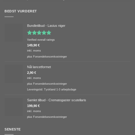
BEDST VURDERET
Bundletilbud - Lasius niger
Vurderet
Verified overall ratings
5.00
ud af
149,90
€
5
inkl. moms
plus
Forsendelsesomkostninger
Nål lancetformet
2,90
€
inkl. moms
plus
Forsendelsesomkostninger
Leveringstid:
Tyskland 1-3 arbejdsdage
Samlet tilbud - Crematogaster scutellaris
199,90
€
inkl. moms
plus
Forsendelsesomkostninger
SENESTE