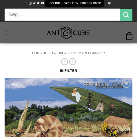
Fortsæt
LOG IND / OPRET EN KUNDEKONTO
til
Søg
indhold
efter:
0
FORSIDE
/
PÆDAGOGISKE MYREPLAKATER
FILTER