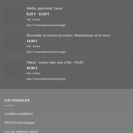
Weiße, glänzende Tasse
8,33
€
-
12,50
€
inkl. moms
plus
Forsendelsesomkostninger
Eksemplar af myrens livscyklus: Metamorfose af en myre
14,90
€
inkl. moms
plus
Forsendelsesomkostninger
Plakat - Lasius niger way of life - 70x50
29,90
€
inkl. moms
plus
Forsendelsesomkostninger
OPLYSNINGER
Juridisk meddelelse
REACH-forordningen
Lov om elektrisk udstyr