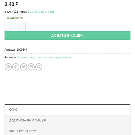
2,40
€
в т.ч. ПДВ
плюс
Вартість доставки
Є в наявності
Grid cap - 10mm - Stainless steel кількість
ДОДАТИ В КОШИК
Артикул:
1005347
Категорія:
Кришки, заглушки та вставки для решіток
ОПИС
ДОДАТКОВА ІНФОРМАЦІЯ
PRODUCT SAFETY