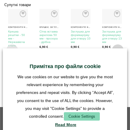
Супутні товари
КОМПОНЕНТИ ФОРМІКАРІЇВ
КРИШКИ, ЗАГЛУШКИ ТА ВСТАВКИ ДЛЯ РЕШІТОК
КОМПОНЕНТИ ФОРМІКАРІЇВ
КОМПОНЕНТИ ФОРМІКАРІЇВ
Кришка
Сітка вставка
Заглушка для
Заглушка для
решітки - 50
акрилова 50
формікаріуму
формікаріуму
мм -
мм - прозора
для отвору 10
для отвору 13
Нержавіюча
- дрібна
мм
мм
сталь
6,90
€
0,90
€
0,90
€
4,90
€
в т.ч. ПДВ
в т.ч. ПДВ
в т.ч. ПДВ
в т.ч. ПДВ
Примітка про файли cookie
плюс
Вартість
плюс
Вартість
плюс
Вартість
плюс
Вартість
доставки
доставки
доставки
доставки
We use cookies on our website to give you the most
Час доставки:
relevant experience by remembering your
Німеччина 1-3
робочі дні
preferences and repeat visits. By clicking “Accept All”,
you consent to the use of ALL the cookies. However,
you may visit "Cookie Settings" to provide a
controlled consent.
Cookie Settings
БЕСТСЕЛЕРИ
Read More