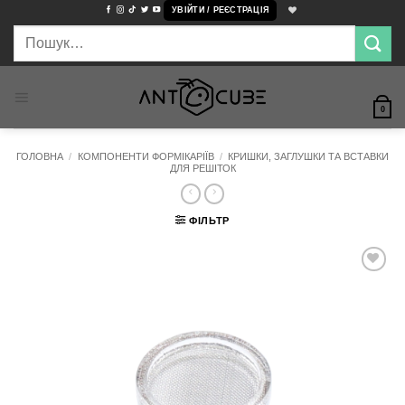
Пропустити
УВІЙТИ / РЕЄСТРАЦІЯ
Шукати:
0
ГОЛОВНА
/
КОМПОНЕНТИ ФОРМІКАРІЇВ
/
КРИШКИ, ЗАГЛУШКИ ТА ВСТАВКИ
ДЛЯ РЕШІТОК
ФІЛЬТР