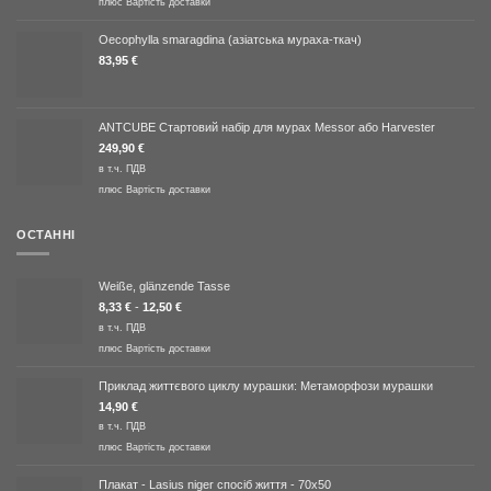
плюс
Вартість доставки
Oecophylla smaragdina (азіатська мураха-ткач)
83,95
€
ANTCUBE Стартовий набір для мурах Messor або Harvester
249,90
€
в т.ч. ПДВ
плюс
Вартість доставки
ОСТАННІ
Weiße, glänzende Tasse
8,33
€
-
12,50
€
в т.ч. ПДВ
плюс
Вартість доставки
Приклад життєвого циклу мурашки: Метаморфози мурашки
14,90
€
в т.ч. ПДВ
плюс
Вартість доставки
Плакат - Lasius niger спосіб життя - 70x50