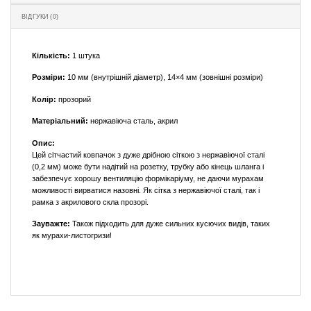
ВІДГУКИ (0)
Кількість:
1 штука
Розміри:
10 мм (внутрішній діаметр), 14×4 мм (зовнішні розміри)
Колір:
прозорий
Матеріальний:
нержавіюча сталь, акрил
Опис:
Цей сітчастий ковпачок з дуже дрібною сіткою з нержавіючої сталі
(0,2 мм) може бути надітий на розетку, трубку або кінець шланга і
забезпечує хорошу вентиляцію формікаріуму, не даючи мурахам
можливості вирватися назовні. Як сітка з нержавіючої сталі, так і
рамка з акрилового скла прозорі.
Зауважте:
Також підходить для дуже сильних кусючих видів, таких
як мурахи-листогризи!