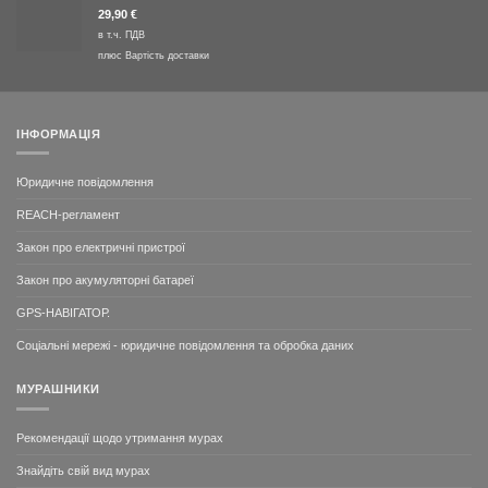
29,90
€
в т.ч. ПДВ
плюс
Вартість доставки
ІНФОРМАЦІЯ
Юридичне повідомлення
REACH-регламент
Закон про електричні пристрої
Закон про акумуляторні батареї
GPS-НАВІГАТОР.
Соціальні мережі - юридичне повідомлення та обробка даних
МУРАШНИКИ
Рекомендації щодо утримання мурах
Знайдіть свій вид мурах