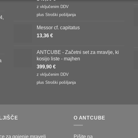
z vključenim DDV
plus
Stroški pošiljanja
4,
Messor cf. capitatus
13,36
€
ANTCUBE - Začetni set za mravlje, ki
kosijo liste - majhen
a
399,90
€
z vključenim DDV
plus
Stroški pošiljanja
LJIŠČE
O ANTCUBE
e za gojenje mravelj
Pišite na