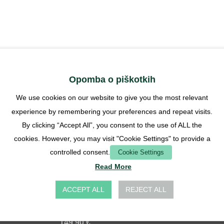
Opomba o piškotkih
We use cookies on our website to give you the most relevant
experience by remembering your preferences and repeat visits.
By clicking “Accept All”, you consent to the use of ALL the
cookies. However, you may visit "Cookie Settings" to provide a
VRHUNSKO OCENJENO
N
controlled consent.
Cookie Settings
Read More
a
Ponudba svežnja - Lasius niger
ACCEPT ALL
REJECT ALL
Ocenjeno
Verified overall ratings
5.00
od 5
149,90
€