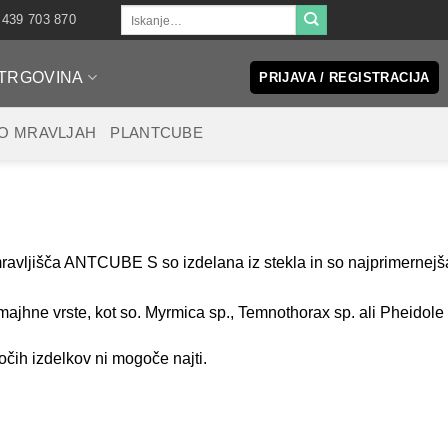
Išči:
 439 703 870
TRGOVINA
PRIJAVA / REGISTRACIJA
O MRAVLJAH
PLANTCUBE
avljišča ANTCUBE S so izdelana iz stekla in so najprimernejša 
majhne vrste, kot so. Myrmica sp., Temnothorax sp. ali Pheidole 
čih izdelkov ni mogoče najti.