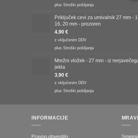
plus
Stroški pošiljanja
Priključek cevi za umivalnik 27 mm - 1
16, 20 mm - prozoren
4,90
€
z vključenim DDV
plus
Stroški pošiljanja
Mrežni vložek - 27 mm - iz nerjavečeg
jekla
3,90
€
z vključenim DDV
plus
Stroški pošiljanja
INFORMACIJE
MRAV
Pravno obvestilo
Smernic