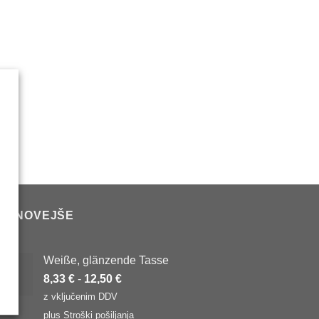
AJNOVEJŠE
Weiße, glänzende Tasse
8,33
€
-
12,50
€
z vključenim DDV
plus
Stroški pošiljanja