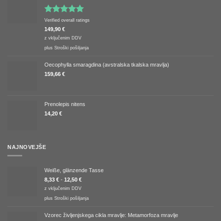
Ocenjeno
Verified overall ratings
5.00
od 5
149,90
€
z vključenim DDV
plus
Stroški pošiljanja
Oecophylla smaragdina (avstralska tkalska mravlja)
159,66
€
Prenolepis nitens
14,20
€
NAJNOVEJŠE
Weiße, glänzende Tasse
8,33
€
-
12,50
€
z vključenim DDV
plus
Stroški pošiljanja
Vzorec življenjskega cikla mravlje: Metamorfoza mravlje