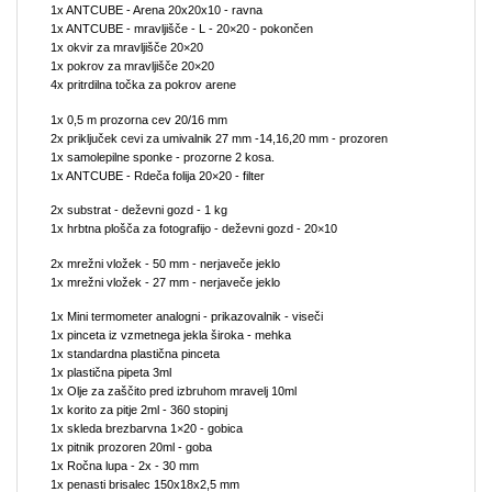
1x ANTCUBE - Arena 20x20x10 - ravna
1x ANTCUBE - mravljišče - L - 20×20 - pokončen
1x okvir za mravljišče 20×20
1x pokrov za mravljišče 20×20
4x pritrdilna točka za pokrov arene
1x 0,5 m prozorna cev 20/16 mm
2x priključek cevi za umivalnik 27 mm -14,16,20 mm - prozoren
1x samolepilne sponke - prozorne 2 kosa.
1x ANTCUBE - Rdeča folija 20×20 - filter
2x substrat - deževni gozd - 1 kg
1x hrbtna plošča za fotografijo - deževni gozd - 20×10
2x mrežni vložek - 50 mm - nerjaveče jeklo
1x mrežni vložek - 27 mm - nerjaveče jeklo
1x Mini termometer analogni - prikazovalnik - viseči
1x pinceta iz vzmetnega jekla široka - mehka
1x standardna plastična pinceta
1x plastična pipeta 3ml
1x Olje za zaščito pred izbruhom mravelj 10ml
1x korito za pitje 2ml - 360 stopinj
1x skleda brezbarvna 1×20 - gobica
1x pitnik prozoren 20ml - goba
1x Ročna lupa - 2x - 30 mm
1x penasti brisalec 150x18x2,5 mm