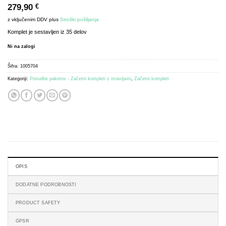
279,90
€
z vključenim DDV
plus
Stroški pošiljanja
Komplet je sestavljen iz 35 delov
Ni na zalogi
Šifra:
1005704
Kategoriji:
Ponudbe paketov - Začetni kompleti z mravljami
,
Začetni kompleti
OPIS
DODATNE PODROBNOSTI
PRODUCT SAFETY
GPSR