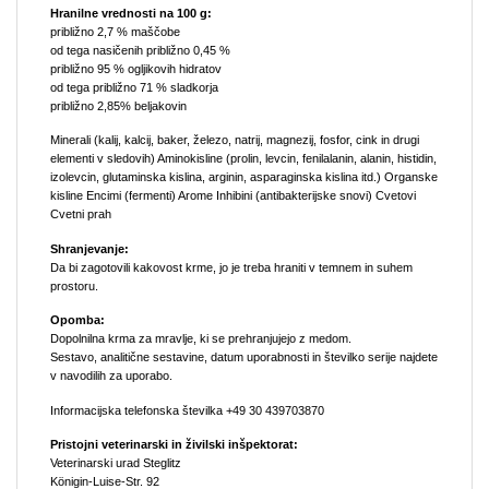
Hranilne vrednosti na 100 g:
približno 2,7 % maščobe
od tega nasičenih približno 0,45 %
približno 95 % ogljikovih hidratov
od tega približno 71 % sladkorja
približno 2,85% beljakovin
Minerali (kalij, kalcij, baker, železo, natrij, magnezij, fosfor, cink in drugi
elementi v sledovih) Aminokisline (prolin, levcin, fenilalanin, alanin, histidin,
izolevcin, glutaminska kislina, arginin, asparaginska kislina itd.) Organske
kisline Encimi (fermenti) Arome Inhibini (antibakterijske snovi) Cvetovi
Cvetni prah
Shranjevanje:
Da bi zagotovili kakovost krme, jo je treba hraniti v temnem in suhem
prostoru.
Opomba:
Dopolnilna krma za mravlje, ki se prehranjujejo z medom.
Sestavo, analitične sestavine, datum uporabnosti in številko serije najdete
v navodilih za uporabo.
Informacijska telefonska številka +49 30 439703870
Pristojni veterinarski in živilski inšpektorat:
Veterinarski urad Steglitz
Königin-Luise-Str. 92