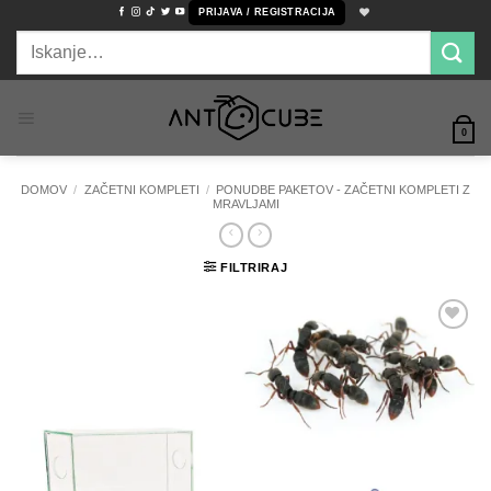
Skoči
PRIJAVA / REGISTRACIJA
na
Išči:
vsebino
0
DOMOV
/
ZAČETNI KOMPLETI
/
PONUDBE PAKETOV - ZAČETNI KOMPLETI Z
MRAVLJAMI
FILTRIRAJ