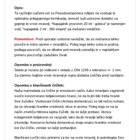
Opis:
Ta razširljivi začetni set za Pseudoneoponera rufipes ne vsebuje le
optimalno prilagojenega formikarija, temveč tudi ustrezne dodatke za
gojenje te vrste mravelj. "Napajalnik prozoren 20 ml - gobica" je namenjen
vodi, "napajalnik 2 ml - 360 stopinj" pa mešanici medičine.
Pomembno:
Pred uporabo substrat navlažite, da se mešanica lahko
poveže in trdno oprime v mravljišču. Poleg tega lahko suha in prašna
podlaga povzroči, da se dihalne poti mravelj zamašijo in v najslabšem
primeru povzročijo zadušitev živali.
Opombe o proizvodnji
Steklo je rezano po velikosti v skladu z DIN 1249 s toleranco +/- 1 mm.
Za izjemno majhne vrste mravelj je nujna dodatna zaščita pred razbitjem.
Opomba o blanširanih čričkih:
Naša marmelada za čričke je enostaven način, kako mravljam zagotoviti
sveže konzervirano beljakovinsko hrano, ne da bi jim bilo treba hraniti
žive žuželke. Vsebovani črički (Acheta domesticus) so bili nežno kuhani,
da se ohranijo hranilne vrednosti, okus in aroma. Poleg tega se na ta
način zmehča hitinska lupina žuželk, da se lažje prebavi. Veziva
kolagenskih beljakovin se razgradi, tako da jih mravlje lahko bolje
izkoristijo. Konzerve Acheta domesticus imajo enako hranilno vrednost
kot živi črički, vendar so lažje prebavljive.
Blanširani cvrčki niso primerni za lov na vrste mravelj, ki potrebujejo živo