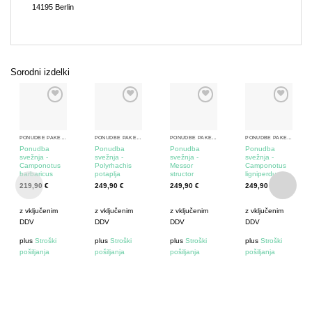
14195 Berlin
Sorodni izdelki
PONUDBE PAKETOV - ZAČETNI KOMPLETI Z MRAVLJAMI
PONUDBE PAKETOV - ZAČETNI KOMPLETI Z MRAVLJAMI
PONUDBE PAKETOV - ZAČETNI KOMPLETI Z MRAVLJAMI
PONUDBE PAKETOV - ZAČETNI KOMPLETI Z MRAVLJAMI
Ponudba
Ponudba
Ponudba
Ponudba
svežnja -
svežnja -
svežnja -
svežnja -
Camponotus
Polyrhachis
Messor
Camponotus
barbaricus
potaplja
structor
ligniperdus
219,90
€
249,90
€
249,90
€
249,90
€
z vključenim
z vključenim
z vključenim
z vključenim
DDV
DDV
DDV
DDV
plus
Stroški
plus
Stroški
plus
Stroški
plus
Stroški
pošiljanja
pošiljanja
pošiljanja
pošiljanja