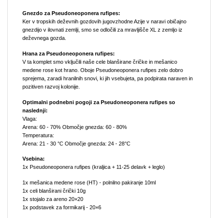
Gnezdo za Pseudoneoponera rufipes:
Ker v tropskih deževnih gozdovih jugovzhodne Azije v naravi običajno
gnezdijo v ilovnati zemlji, smo se odločili za mravljišče XL z zemljo iz
deževnega gozda.
Hrana za Pseudoneoponera rufipes:
V ta komplet smo vključili naše cele blanširane čričke in mešanico
medene rose kot hrano. Oboje Pseudoneoponera rufipes zelo dobro
sprejema, zaradi hranilnih snovi, ki jih vsebujeta, pa podpirata naraven in
pozitiven razvoj kolonije.
Optimalni podnebni pogoji za Pseudoneoponera rufipes so
naslednji:
Vlaga:
Arena: 60 - 70% Območje gnezda: 60 - 80%
Temperatura:
Arena: 21 - 30 °C Območje gnezda: 24 - 28°C
Vsebina:
1x Pseudoneoponera rufipes (kraljica + 11-25 delavk + leglo)
1x mešanica medene rose (HT) - polnilno pakiranje 10ml
1x celi blanširani črički 10g
1x stojalo za areno 20×20
1x podstavek za formikarij - 20×6