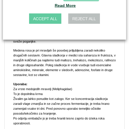
Količino hrane je treba zaužiti v približno 3 dneh.
Read More
Opis:
Medena rosa se v nasprotju s cvetličnim medom pridobiva iz izločkov
ACCEPT ALL
REJECT ALL
žuželk, ki sesajo na rastlinah, na primer mšic. Medena rosa je priljubljen
vir hrane za številne žuželke, kot so mravlje, čebele in čmrlji. Čebele in
čmrlji ga ližejo z listov ali iglic različnih dreves. Mravlje, kot je Lasius niger,
dobesedno hranijo afide. Branijo jih celo pred plenilci in jih prenašajo na
sveže poganjke.
Medena rosa je pri mravljah še posebej priljubljena zaradi nekoliko
drugačnih sestavin. Glavna sladkorja v medici sta saharoza in fruktoza, v
manjših količinah pa najdemo tudi maltozo, trehalozo, melezitozo, rafinozo
in druge oligosaharide. Poleg sladkorja in vode vsebuje tudi esencialne
aminokisline, minerale, elemente v sledovih, adenozine, fosfate in druge
sestavine, kot so vitamini.
Uporaba:
Za vrste medojedih mravelj (Meliphagidae)
To je dopolnilna krma
Živalim ga lahko ponudite kot zalogo. Ker se koncentracija sladkorja
zaradi vlage zmanjša in se začne proces fermentacije, je treba hrano
zamenjati vsake tri dni. Pred ponovno uporabo temeljito očistite
posodo/tekočinko za hranjenje.
Po odprtju embalaže jo je treba hraniti tesno zaprto do izteka roka
uporabnosti.