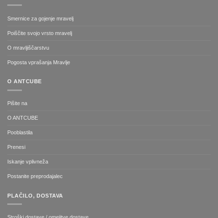
Smernice za gojenje mravelj
Poiščite svojo vrsto mravelj
O mravljiščarstvu
Pogosta vprašanja Mravlje
O ANTCUBE
Pišite na
O ANTCUBE
Pooblastila
Prenesi
Iskanje vplivneža
Postanite preprodajalec
PLAČILO, DOSTAVA
Stroški dostave / omejitve dostave