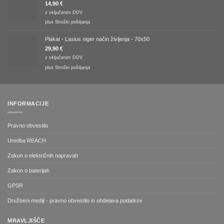
14,90
€
z vključenim DDV
plus
Stroški pošiljanja
Plakat - Lasius niger način življenja - 70x50
29,90
€
z vključenim DDV
plus
Stroški pošiljanja
INFORMACIJE
Pravno obvestilo
Uredba REACH
Zakon o električnih napravah
Zakon o baterijah
GPSR
Družbeni mediji - pravno obvestilo in obdelava podatkov
MRAVLJIŠČE