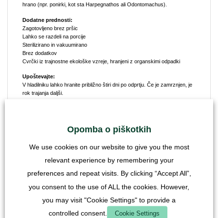
hrano (npr. ponirki, kot sta Harpegnathos ali Odontomachus).
Dodatne prednosti:
Zagotovljeno brez pršic
Lahko se razdeli na porcije
Sterilizirano in vakuumirano
Brez dodatkov
Cvrčki iz trajnostne ekološke vzreje, hranjeni z organskimi odpadki
Upoštevajte:
V hladilniku lahko hranite približno štiri dni po odprtju. Če je zamrznjen, je
rok trajanja daljši.
Opomba o medeni rosnici:
Vsebina: 10 ml
To je naravni proizvod, ki smo ga po obsežnih testiranjih v našem
Opomba o piškotkih
laboratoriju izpopolnili in razvili v hrano, ki jo mravlje zelo dobro
sprejemajo. Razlog za to je, da nepredelanega medu v njegovi
We use cookies on our website to give you the most
koncentrirani prvotni obliki mravlje in njihova presnova ne sprejemajo
dobro.
relevant experience by remembering your
Naša medičina je bila nabrana v neonesnaženih divjih gorskih gozdovih
preferences and repeat visits. By clicking “Accept All”,
Bolgarije. Medena rosa se proizvaja le zelo omejen čas, približno dva
meseca poleti. Zato je zelo redek. Zaradi posebnih značilnosti tal v
you consent to the use of ALL the cookies. However,
gozdovih in podnebja se v listih dreves shranjujejo bistvena hranila, ki jih
you may visit "Cookie Settings" to provide a
absorbirajo afide. Zato je ta mešanica medičine tako zaželena za mravlje.
controlled consent.
Cookie Settings
Uporaba: