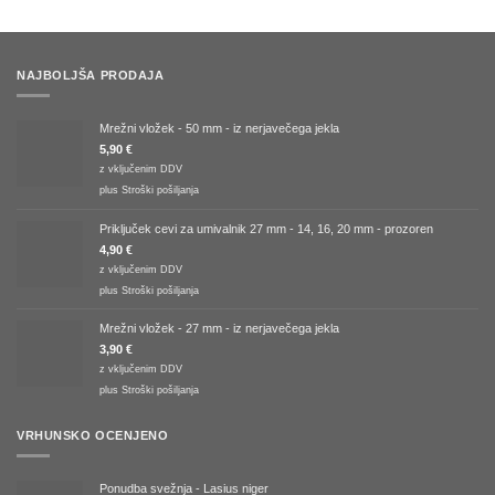
NAJBOLJŠA PRODAJA
Mrežni vložek - 50 mm - iz nerjavečega jekla
5,90
€
z vključenim DDV
plus
Stroški pošiljanja
Priključek cevi za umivalnik 27 mm - 14, 16, 20 mm - prozoren
4,90
€
z vključenim DDV
plus
Stroški pošiljanja
Mrežni vložek - 27 mm - iz nerjavečega jekla
3,90
€
z vključenim DDV
plus
Stroški pošiljanja
VRHUNSKO OCENJENO
Ponudba svežnja - Lasius niger