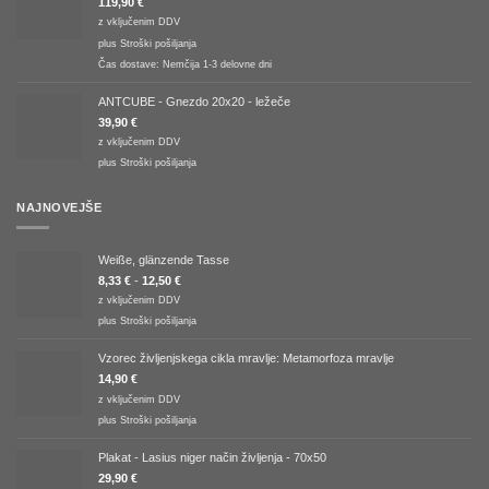
119,90
€
z vključenim DDV
plus
Stroški pošiljanja
Čas dostave:
Nemčija 1-3 delovne dni
ANTCUBE - Gnezdo 20x20 - ležeče
39,90
€
z vključenim DDV
plus
Stroški pošiljanja
NAJNOVEJŠE
Weiße, glänzende Tasse
8,33
€
-
12,50
€
z vključenim DDV
plus
Stroški pošiljanja
Vzorec življenjskega cikla mravlje: Metamorfoza mravlje
14,90
€
z vključenim DDV
plus
Stroški pošiljanja
Plakat - Lasius niger način življenja - 70x50
29,90
€