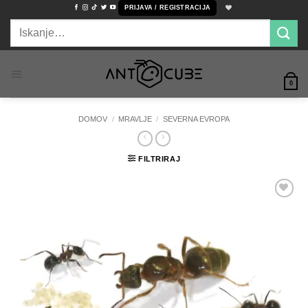
Skoči
PRIJAVA / REGISTRACIJA
na
Išči:
vsebino
0
DOMOV
/
MRAVLJE
/
SEVERNA EVROPA
FILTRIRAJ