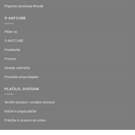
Pogosta vprašanja Mravlje
O ANTCUBE
Pišite na
O ANTCUBE
Pooblastila
Prenesi
Iskanje vplivneža
Postanite preprodajalec
PLAČILO, DOSTAVA
Stroški dostave / omejitve dostave
Načini in pogoji plačila
Pritožbe in pravica do umika