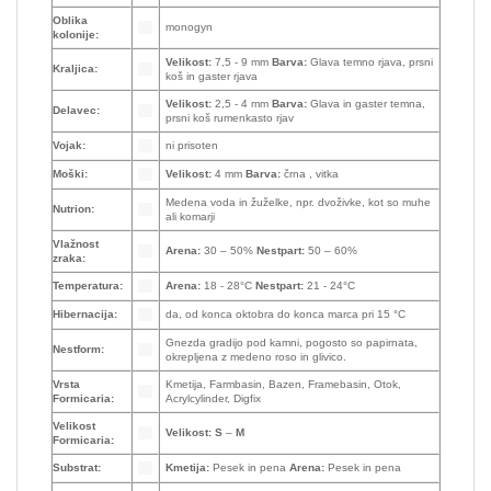
Oblika
monogyn
kolonije:
Velikost:
7,5 - 9 mm
Barva:
Glava temno rjava, prsni
Kraljica:
koš in gaster rjava
Velikost:
2,5 - 4 mm
Barva:
Glava in gaster temna,
Delavec:
prsni koš rumenkasto rjav
Vojak:
ni prisoten
Moški:
Velikost:
4 mm
Barva:
črna , vitka
Medena voda in žuželke, npr. dvoživke, kot so muhe
Nutrion:
ali komarji
Vlažnost
Arena:
30 – 50%
Nestpart:
50 – 60%
zraka:
Temperatura:
Arena:
18 - 28°C
Nestpart:
21 - 24°C
Hibernacija:
da, od konca oktobra do konca marca pri 15 °C
Gnezda gradijo pod kamni, pogosto so papirnata,
Nestform:
okrepljena z medeno roso in glivico.
Vrsta
Kmetija, Farmbasin, Bazen, Framebasin, Otok,
Formicaria:
Acrylcylinder, Digfix
Velikost
Velikost:
S
–
M
Formicaria:
Substrat:
Kmetija:
Pesek in pena
Arena:
Pesek in pena