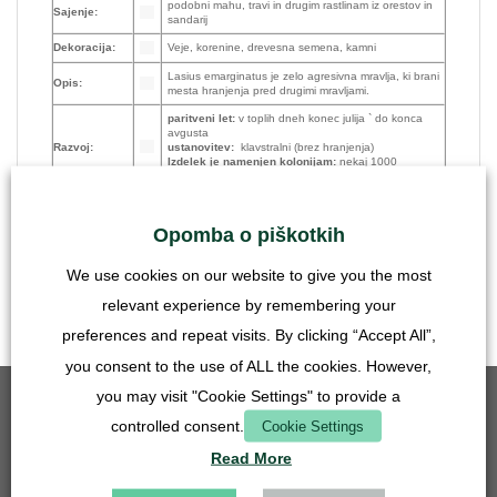
podobni mahu, travi in drugim rastlinam iz orestov in
Sajenje:
sandarij
Dekoracija:
Veje, korenine, drevesna semena, kamni
Lasius emarginatus je zelo agresivna mravlja, ki brani
Opis:
mesta hranjenja pred drugimi mravljami.
paritveni let:
v toplih dneh konec julija ` do konca
avgusta
Razvoj:
ustanovitev:
klavstralni (brez hranjenja)
Izdelek je namenjen kolonijam:
nekaj 1000
delavcev
ena oplojena matica z delavkami (glej izbor); zalega
Količina:
(odvisno od sezone in razvoja)
Opomba o piškotkih
- Forum
Spletne
povezave:
- Referenca
We use cookies on our website to give you the most
relevant experience by remembering your
preferences and repeat visits. By clicking “Accept All”,
you consent to the use of ALL the cookies. However,
you may visit "Cookie Settings" to provide a
NAJBOLJŠA PRODAJA
controlled consent.
Cookie Settings
Read More
Mrežni vložek - 50 mm - iz nerjavečega jekla
5,90
€