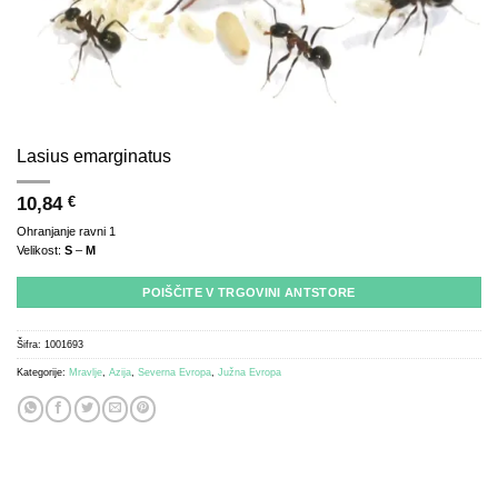
Lasius emarginatus
10,84
€
Ohranjanje ravni 1
Velikost:
S
–
M
POIŠČITE V TRGOVINI ANTSTORE
Šifra:
1001693
Kategorije:
Mravlje
,
Azija
,
Severna Evropa
,
Južna Evropa