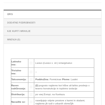
OPIS
DODATNE PODROBNOSTI
KJE KUPITI MRAVLJE
MNENJA (0)
Latinsko
Lasius (Lasius s. str.) emarginatus
ime:
Trivialno
–
ime:
Taksonomija:
Poddružina:
Formicinae
Pleme:
Lasiini
Raven
(2)
pogosto najdemo kot hišne ali lahko prodrejo v
vzdrževanja:
leseno konstrukcijo in toplotno izolacijo
Distribucija:
po vsej Evropi, na Kavkazu
naseljujejo odprte prostore s kamni in skalami,
Navadite se:
najdemo jih tudi v urbanih območjih