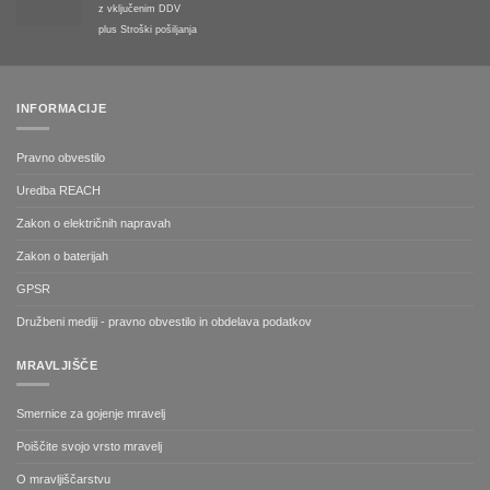
z vključenim DDV
plus
Stroški pošiljanja
INFORMACIJE
Pravno obvestilo
Uredba REACH
Zakon o električnih napravah
Zakon o baterijah
GPSR
Družbeni mediji - pravno obvestilo in obdelava podatkov
MRAVLJIŠČE
Smernice za gojenje mravelj
Poiščite svojo vrsto mravelj
O mravljiščarstvu