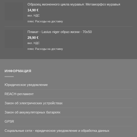
Образец жизненного цикла муравья: Метаморфоз муравья
14,90
€
вкл. НДС
плюс
Расходы на доставку
Плакат - Lasius niger образ жизни - 70x50
29,90
€
вкл. НДС
плюс
Расходы на доставку
ИНФОРМАЦИЯ
Юридическое уведомление
REACH-регламент
Закон об электрических устройствах
Закон об аккумуляторных батареях
GPSR
Социальные сети - юридическое уведомление и обработка данных