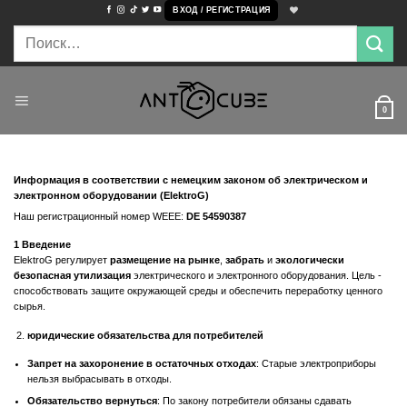
Skip
ВХОД / РЕГИСТРАЦИЯ
to
Искать:
content
0
Информация в соответствии с немецким законом об электрическом и
электронном оборудовании (ElektroG)
Наш регистрационный номер WEEE:
DE 54590387
1 Введение
ElektroG регулирует
размещение на рынке
,
забрать
и
экологически
безопасная утилизация
электрического и электронного оборудования. Цель -
способствовать защите окружающей среды и обеспечить переработку ценного
сырья.
юридические обязательства для потребителей
Запрет на захоронение в остаточных отходах
: Старые электроприборы
нельзя выбрасывать в отходы.
Обязательство вернуться
: По закону потребители обязаны сдавать