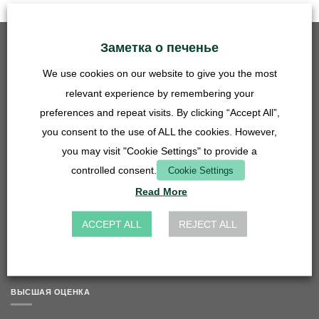
Заметка о печенье
ЛУЧШАЯ ПРОДАЖА
We use cookies on our website to give you the most
Решетчатая вставка - 50 мм - нержавеющая сталь
relevant experience by remembering your
5,90
€
вкл. НДС
preferences and repeat visits. By clicking “Accept All”,
плюс
Расходы на доставку
you consent to the use of ALL the cookies. However,
Соединитель шланга для раковины 27 мм - 14, 16, 20 мм -
you may visit "Cookie Settings" to provide a
прозрачный
controlled consent.
Cookie Settings
4,90
€
вкл. НДС
Read More
плюс
Расходы на доставку
Решетчатая вставка - 27 мм - нержавеющая сталь
ACCEPT ALL
REJECT ALL
3,90
€
вкл. НДС
плюс
Расходы на доставку
ВЫСШАЯ ОЦЕНКА