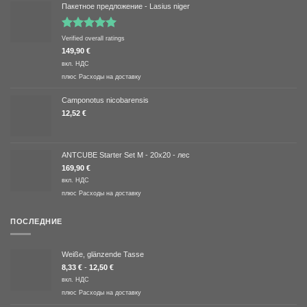
Пакетное предложение - Lasius niger
Оценка
Verified overall ratings
5.00
из 5
149,90
€
вкл. НДС
плюс
Расходы на доставку
Camponotus nicobarensis
12,52
€
ANTCUBE Starter Set M - 20x20 - лес
169,90
€
вкл. НДС
плюс
Расходы на доставку
ПОСЛЕДНИЕ
Weiße, glänzende Tasse
8,33
€
-
12,50
€
вкл. НДС
плюс
Расходы на доставку