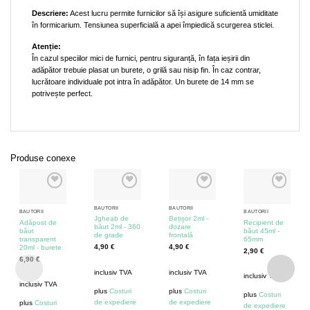
Descriere:
Acest lucru permite furnicilor să își asigure suficientă umiditate
în formicarium. Tensiunea superficială a apei împiedică scurgerea sticlei.
Atenție:
În cazul speciilor mici de furnici, pentru siguranță, în fața ieșirii din
adăpător trebuie plasat un burete, o grilă sau nisip fin. În caz contrar,
lucrătoare individuale pot intra în adăpător. Un burete de 14 mm se
potrivește perfect.
Produse conexe
BĂUTORII
BĂUTORII
BĂUTORII
BĂUTORII
Jgheab de
Bețișor 2ml -
Adăpost de
Recipient de
băut 2ml - 360
dozare
băut
băut 45ml -
de grade
frontală
transparent
65mm
4,90
€
4,90
€
20ml - burete
2,90
€
6,90
€
inclusiv TVA
inclusiv TVA
inclusiv TVA
inclusiv TVA
plus
Costuri
plus
Costuri
plus
Costuri
de expediere
de expediere
plus
Costuri
de expediere