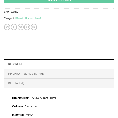
SKU:
1005727
Categorii:
Băutorii
,
Hrană și hrană
DESCRIERE
INFORMAȚII SUPLIMENTARE
RECENZII (0)
Dimensiuni:
37x26x27 mm, 10ml
Culoare:
foarte clar
Material:
PMMA