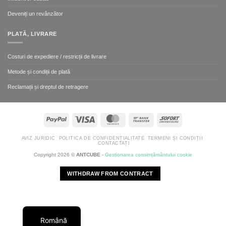
Deveniți un revânzător
PLATĂ, LIVRARE
Costuri de expediere / restricții de livrare
Metode și condiții de plată
Reclamații și dreptul de retragere
PayPal
Visa
MasterCard
Bank
Sofort
Transfer
AVIZ JURIDIC
POLITICA DE CONFIDENȚIALITATE
TERMENI ȘI CONDIȚII
CONTACTAȚI
Copyright 2026 ©
ANTCUBE
-
Gestionarea consimțământului cookie
WITHDRAW FROM CONTRACT
Română