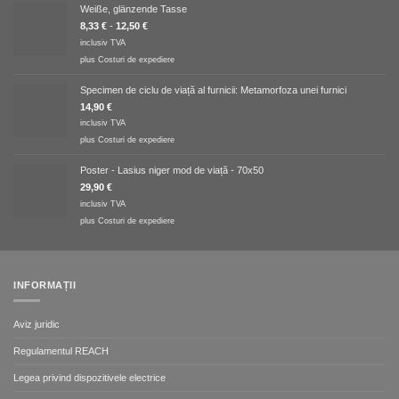
Weiße, glänzende Tasse
8,33
€
-
12,50
€
inclusiv TVA
plus
Costuri de expediere
Specimen de ciclu de viață al furnicii: Metamorfoza unei furnici
14,90
€
inclusiv TVA
plus
Costuri de expediere
Poster - Lasius niger mod de viață - 70x50
29,90
€
inclusiv TVA
plus
Costuri de expediere
INFORMAȚII
Aviz juridic
Regulamentul REACH
Legea privind dispozitivele electrice