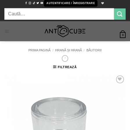
Skip
AUTENTIFICARE / ÎNREGISTRARE
to
Caută
content
după:
0
PRIMA PAGINĂ
/
HRANĂ ȘI HRANĂ
/
BĂUTORII
FILTREAZĂ