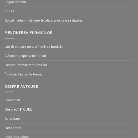
Legea bateriei
GPSR
Social media - notificare legală și prelucrarea datelor
MENȚINEREA FURNICILOR
Linii directoare pentru îngrijirea furnicilor
Găsește-ți specia de furnici
Despre întreținerea furnicilor
Întrebări frecvente Furnici
DESPRE ANTCUBE
Contactați
Despre ANTCUBE
Acreditare
Descărcați
Influencer căutat