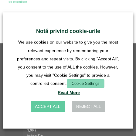
de expediere
Notă privind cookie-urile
We use cookies on our website to give you the most
relevant experience by remembering your
CEL MAI BINE VÂNDUT
preferences and repeat visits. By clicking “Accept All”,
you consent to the use of ALL the cookies. However,
Inserție de grilă - 50mm - oțel inoxidabil
you may visit "Cookie Settings" to provide a
5,90
€
inclusiv TVA
controlled consent.
Cookie Settings
plus
Costuri de expediere
Read More
Racord pentru furtun de bazin 27 mm - 14, 16, 20 mm - transparent
4,90
€
ACCEPT ALL
REJECT ALL
inclusiv TVA
plus
Costuri de expediere
Inserție de grilă - 27 mm - oțel inoxidabil
3,90
€
inclusiv TVA