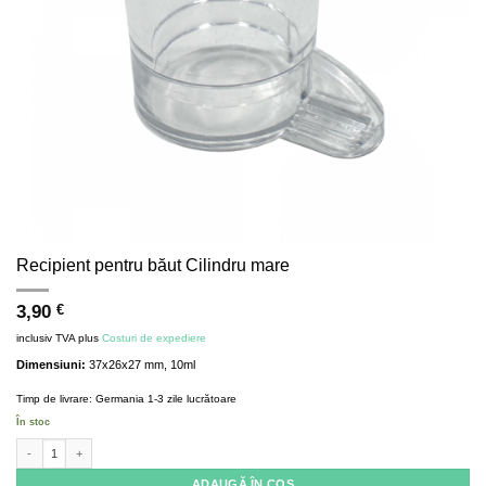
Recipient pentru băut Cilindru mare
3,90
€
inclusiv TVA
plus
Costuri de expediere
Dimensiuni:
37x26x27 mm, 10ml
Timp de livrare:
Germania 1-3 zile lucrătoare
În stoc
Cantitate Drinking trough Cylinder large
ADAUGĂ ÎN COȘ