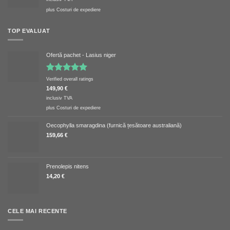
plus
Costuri de expediere
TOP EVALUAT
Ofertă pachet - Lasius niger
Evaluat la
Verified overall ratings
5.00
din 5
149,90
€
inclusiv TVA
plus
Costuri de expediere
Oecophylla smaragdina (furnică țesătoare australiană)
159,66
€
Prenolepis nitens
14,20
€
CELE MAI RECENTE