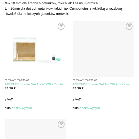
M
= 10 mm dla średnich gatunków, takich jak Lasius i Formica
L
= 20mm dla dużych gatunków, takich jak Camponotus z wkładką gniazdową
również dla mniejszych gatunków mrówek.
ZESTAWY STARTOWE
ZESTAWY STARTOWE
ANTCUBE Starter Set L - 20×20 - Combi
ANTCUBE Starter Set M - 20×20 - Combi
89,90
€
89,90
€
z VAT
z VAT
plus
Koszty wysyłki
plus
Koszty wysyłki