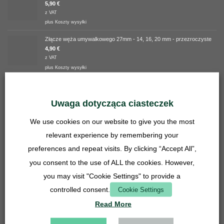
5,90
€
z VAT
plus
Koszty wysyłki
Złącze węża umywalkowego 27mm - 14, 16, 20 mm - przezroczyste
4,90
€
z VAT
plus
Koszty wysyłki
Wkład rusztu - 27 mm - stal nierdzewna
3,90
€
Uwaga dotycząca ciasteczek
z VAT
plus
Koszty wysyłki
We use cookies on our website to give you the most
NAJWYŻEJ OCENIANE
relevant experience by remembering your
preferences and repeat visits. By clicking “Accept All”,
Oferta wiązana - Lasius niger
you consent to the use of ALL the cookies. However,
you may visit "Cookie Settings" to provide a
Oceniono
Verified overall ratings
5.00
na 5
controlled consent.
Cookie Settings
149,90
€
z VAT
Read More
plus
Koszty wysyłki