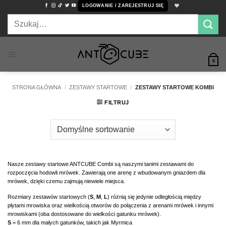
Przewiń
LOGOWANIE / ZAREJESTRUJ SIĘ
do
Szukaj:
zawartości
0
STRONA GŁÓWNA
/
ZESTAWY STARTOWE
/
ZESTAWY STARTOWE KOMBI
FILTRUJ
Nasze zestawy startowe ANTCUBE Combi są naszymi tanimi zestawami do
rozpoczęcia hodowli mrówek. Zawierają one arenę z wbudowanym gniazdem dla
mrówek, dzięki czemu zajmują niewiele miejsca.
Rozmiary zestawów startowych (
S
,
M
,
L
) różnią się jedynie odległością między
płytami mrowiska oraz wielkością otworów do połączenia z arenami mrówek i innymi
mrowiskami (oba dostosowane do wielkości gatunku mrówek).
S
= 6 mm dla małych gatunków, takich jak Myrmica