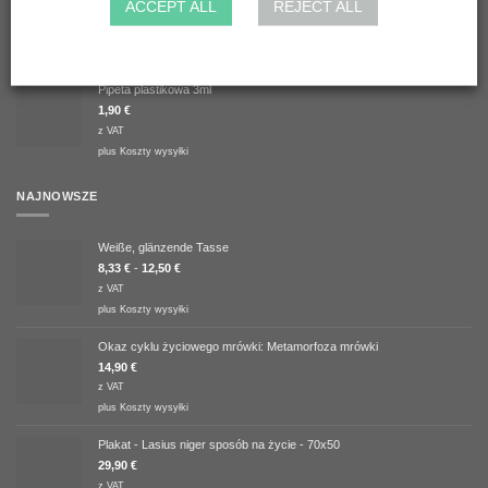
Lasius emarginatus
ACCEPT ALL
REJECT ALL
10,84
€
Pipeta plastikowa 3ml
1,90
€
z VAT
plus
Koszty wysyłki
NAJNOWSZE
Weiße, glänzende Tasse
8,33
€
-
12,50
€
z VAT
plus
Koszty wysyłki
Okaz cyklu życiowego mrówki: Metamorfoza mrówki
14,90
€
z VAT
plus
Koszty wysyłki
Plakat - Lasius niger sposób na życie - 70x50
29,90
€
z VAT