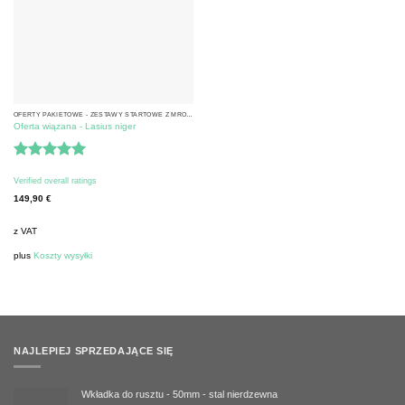
OFERTY PAKIETOWE - ZESTAWY STARTOWE Z MRÓWKAMI
Oferta wiązana - Lasius niger
Oceniono
5
Verified overall ratings
na 5
149,90
€
z VAT
plus
Koszty wysyłki
NAJLEPIEJ SPRZEDAJĄCE SIĘ
Wkładka do rusztu - 50mm - stal nierdzewna