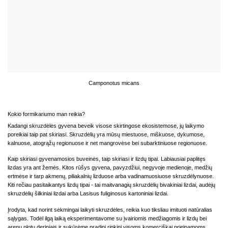
Camponotus micans
Kokio formikariumo man reikia?
Kadangi skruzdėlės gyvena beveik visose skirtingose ekosistemose, jų laikymo
poreikiai taip pat skiriasi. Skruzdėlių yra mūsų miestuose, miškuose, dykumose,
kalnuose, atogrąžų regionuose ir net mangrovėse bei subarktiniuose regionuose.
Kaip skiriasi gyvenamosios buveinės, taip skiriasi ir lizdų tipai. Labiausiai paplitęs
lizdas yra ant žemės. Kitos rūšys gyvena, pavyzdžiui, negyvoje medienoje, medžių
ertmėse ir tarp akmenų, piliakalnių lizduose arba vadinamuosiuose skruzdėlynuose.
Kiti rečiau pasitaikantys lizdų tipai - tai maitvanagių skruzdėlių bivakiniai lizdai, audėjų
skruzdėlių šilkiniai lizdai arba Lasisus fuliginosus kartoniniai lizdai.
Įrodyta, kad norint sėkmingai laikyti skruzdėles, reikia kuo tiksliau imituoti natūralias
sąlygas. Todėl ilgą laiką eksperimentavome su įvairiomis medžiagomis ir lizdų bei
arenų plotų deriniais ir sukūrėme pradinį rinkinį visoms komerciškai prieinamoms