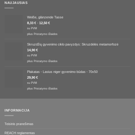
NAUJAUSIAS
Weiße, glänzende Tasse
8,33
€
-
12,50
€
su PVM
plius
Pristatymo išlaidos
Skruzdžių gyvenimo ciklo pavyzdys: Skruzdėlės metamorfozė
14,90
€
su PVM
plius
Pristatymo išlaidos
Plakatas - Lasius niger gyvenimo būdas - 70x50
29,90
€
su PVM
plius
Pristatymo išlaidos
INFORMACIJA
Teisinis pranešimas
REACH reglamentas