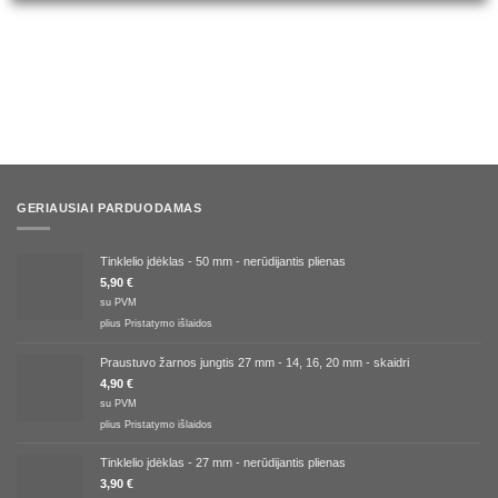
GERIAUSIAI PARDUODAMAS
Tinklelio įdėklas - 50 mm - nerūdijantis plienas
5,90
€
su PVM
plius
Pristatymo išlaidos
Praustuvo žarnos jungtis 27 mm - 14, 16, 20 mm - skaidri
4,90
€
su PVM
plius
Pristatymo išlaidos
Tinklelio įdėklas - 27 mm - nerūdijantis plienas
3,90
€