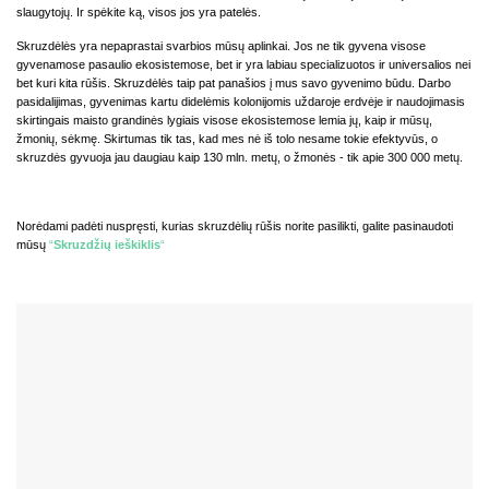
slaugytojų. Ir spėkite ką, visos jos yra patelės.
Skruzdėlės yra nepaprastai svarbios mūsų aplinkai. Jos ne tik gyvena visose
gyvenamose pasaulio ekosistemose, bet ir yra labiau specializuotos ir universalios nei
bet kuri kita rūšis. Skruzdėlės taip pat panašios į mus savo gyvenimo būdu. Darbo
pasidalijimas, gyvenimas kartu didelėmis kolonijomis uždaroje erdvėje ir naudojimasis
skirtingais maisto grandinės lygiais visose ekosistemose lemia jų, kaip ir mūsų,
žmonių, sėkmę. Skirtumas tik tas, kad mes nė iš tolo nesame tokie efektyvūs, o
skruzdės gyvuoja jau daugiau kaip 130 mln. metų, o žmonės - tik apie 300 000 metų.
Norėdami padėti nuspręsti, kurias skruzdėlių rūšis norite pasilikti, galite pasinaudoti
mūsų
“
Skruzdžių ieškiklis
“