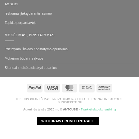
Atsisiųsti
Ieškomas įtaką darantis asmuo
Tapkite perpardavėju
MOKĖJIMAS, PRISTATYMAS
Pristatymo išlaidos / pristatymo apribojimai
Mokėjimo būdai ir sąlygos
Skundai ir teisė atsisakyti sutarties
"PayPal"
Visa
MasterCard
Bank
Sofort
Transfer
TEISINIS PRANEŠIMAS
PRIVATUMO POLITIKA
TERMINAI IR SĄLYGOS
SUSISIEKITE SU
Autorinės teisės 2026 m. ©
ANTCUBE
-
Tvarkyti slapukų sutikimą
WITHDRAW FROM CONTRACT