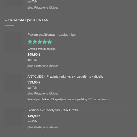
su PVM
plius
Pristatymo išlaidos
GERIAUSIAI ĮVERTINTAS
Paketo pasiūlymas - Lasius niger
Įvertinimas:
Verified overall ratings
5.00
iš 5
149,90
€
su PVM
plius
Pristatymo išlaidos
ANTCUBE - Pradinis rinkinys skruzdėlėms - didelis
339,90
€
su PVM
plius
Pristatymo išlaidos
Pristatymo laikas:
Ekspedijavimas ant padėklų 3-7 darbo dienos
Sieninis skruzdėlynas - 30x15x30
149,90
€
su PVM
plius
Pristatymo išlaidos