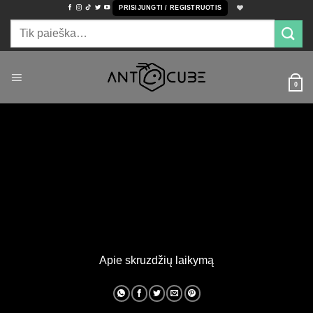
Skip
PRISIJUNGTI / REGISTRUOTIS
to
Ieškoti:
content
0
Apie skruzdžių laikymą