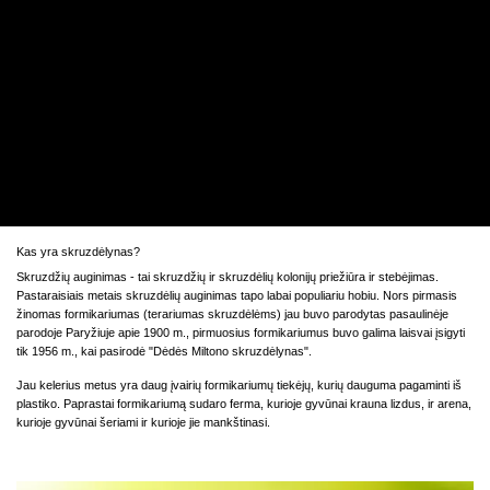
Kas yra skruzdėlynas?
Skruzdžių auginimas - tai skruzdžių ir skruzdėlių kolonijų priežiūra ir stebėjimas.
Pastaraisiais metais skruzdėlių auginimas tapo labai populiariu hobiu. Nors pirmasis
žinomas formikariumas (terariumas skruzdėlėms) jau buvo parodytas pasaulinėje
parodoje Paryžiuje apie 1900 m., pirmuosius formikariumus buvo galima laisvai įsigyti
tik 1956 m., kai pasirodė "Dėdės Miltono skruzdėlynas".
Jau kelerius metus yra daug įvairių formikariumų tiekėjų, kurių dauguma pagaminti iš
plastiko. Paprastai formikariumą sudaro ferma, kurioje gyvūnai krauna lizdus, ir arena,
kurioje gyvūnai šeriami ir kurioje jie mankštinasi.