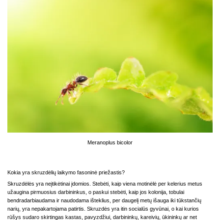
Meranoplus bicolor
Kokia yra skruzdėlių laikymo fasoninė priežastis?
Skruzdėlės yra neįtikėtinai įdomios. Stebėti, kaip viena motinėlė per kelerius metus
užaugina pirmuosius darbininkus, o paskui stebėti, kaip jos kolonija, tobulai
bendradarbiaudama ir naudodama išteklius, per daugelį metų išauga iki tūkstančių
narių, yra nepakartojama patirtis. Skruzdės yra itin socialūs gyvūnai, o kai kurios
rūšys sudaro skirtingas kastas, pavyzdžiui, darbininkų, kareivių, ūkininkų ar net