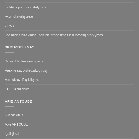
Elektros prietaisų įstatymas
Akumuliatorių teisė
GPSR
Socialinė žiniasklaida - teisinis pranešimas ir duomenų tvarkymas
SKRUZDĖLYNAS
Skruzdėlių laikymo gairės
Raskite savo skruzdžių rūšį
Apie skruzdžių laikymą
DUK Skruzdėlės
APIE ANTCUBE
Susisiekite su
Apie ANTCUBE
Įgaliojimai