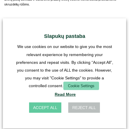
skruzdėlių rūšims.
Norėdami rasti pradinį rinkinį, geriausiai tinkantį norimai laikyti skruzdžių rūšiai,
naudokite, pvz., mūsų "
Pradinio rinkinio ieškiklis
”
Slapukų pastaba
We use cookies on our website to give you the most
relevant experience by remembering your
preferences and repeat visits. By clicking “Accept All”,
you consent to the use of ALL the cookies. However,
you may visit "Cookie Settings" to provide a
controlled consent.
Cookie Settings
Read More
ACCEPT ALL
REJECT ALL