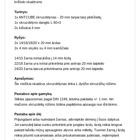
krištolo skaidrumo
Turinys:
1x ANTCUBE skruzdėlynas - 20 mm tarpai tarp plokštelių
1x skruzdėlyno dangtis L 60×3
2x kištukai 4 mm
Ryšys:
2x 14/16/18/20 x 20 mm lizdas
2x 4 mm skylės su 4 mm kamščiais
14/10 žarna tvirtai įkišta į 14 mm lizdą
22/18 žarna yra tvirtai pritvirtinta prie antrojo 20 mm laiptelio
24/20 žarna laisvai pritvirtinama prie antrojo 20 mm laiptelio.
Aprašymas:
Šis visiškai skaidrus skruzdėlynas tinka L dydžio skruzdžių rūšims.
Pastabos apie gamybą
Stiklas pjaustomas pagal DIN 1249, leistina paklaida +/- 1 mm. Itin
mažoms skruzdėlių rūšims būtina papildoma apsauga nuo ištrūkimo.
Pastaba apie ūkį
Prijungdami arba nuimdami žarnas, atkreipkite dėmesį į šiuos dalykus:
Jei vamzdelį labai sunku pritvirtinti prie jungties lizdo, lizdą reikia lengvai
patepti lašeliu mūsų apsauginės alyvos arba miltelių. Tuomet žarną į lizdą
reikia įstumti sukamaisiais arba prisukamaisiais judesiais, neįtempiant