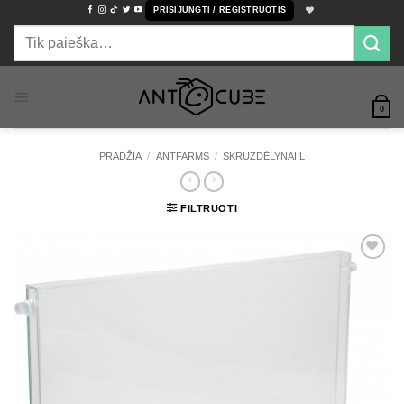
Skip
PRISIJUNGTI / REGISTRUOTIS
to
Ieškoti:
content
0
PRADŽIA
/
ANTFARMS
/
SKRUZDĖLYNAI L
FILTRUOTI