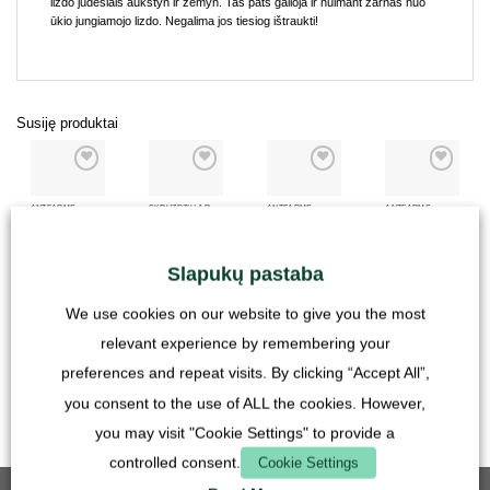
lizdo judesiais aukštyn ir žemyn. Tas pats galioja ir nuimant žarnas nuo
ūkio jungiamojo lizdo. Negalima jos tiesiog ištraukti!
Susiję produktai
ANTFARMS
SKRUZDŽIŲ ARENOS
ANTFARMS
ANTFARMS
ANTCUBE -
ANTCUBE -
ANTCUBE -
ANTCUBE -
skruzdėlynas -
Arena
skruzdėlynas -
skruzdėlynas -
L - 20×20 -
20x20x20 -
L - 40×20 -
L - 30×30 -
stovintis
Combi L
stovintis
stovintis
Slapukų pastaba
39,90
€
49,90
€
59,90
€
59,90
€
We use cookies on our website to give you the most
su PVM
su PVM
su PVM
su PVM
relevant experience by remembering your
plius
plius
plius
plius
Pristatymo
Pristatymo
Pristatymo
Pristatymo
preferences and repeat visits. By clicking “Accept All”,
išlaidos
išlaidos
išlaidos
išlaidos
you consent to the use of ALL the cookies. However,
you may visit "Cookie Settings" to provide a
controlled consent.
Cookie Settings