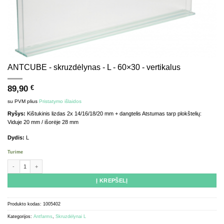
ANTCUBE - skruzdėlynas - L - 60×30 - vertikalus
89,90
€
su PVM
plius
Pristatymo išlaidos
Ryšys:
Kištukinis lizdas 2x 14/16/18/20 mm + dangtelis Atstumas tarp plokštelių:
Viduje 20 mm / išorėje 28 mm
Dydis:
L
Turime
produkto kiekis: ANTCUBE - Ant farm - L - 60x30 - upright
Į KREPŠELĮ
Produkto kodas:
1005402
Kategorijos:
Antfarms
,
Skruzdėlynai L