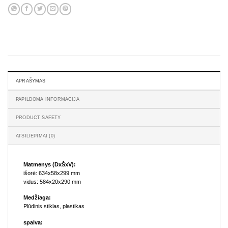
APRAŠYMAS
PAPILDOMA INFORMACIJA
PRODUCT SAFETY
ATSILIEPIMAI (0)
Matmenys (DxŠxV):
išorė: 634x58x299 mm
vidus: 584x20x290 mm
Medžiaga:
Plūdinis stiklas, plastikas
spalva: