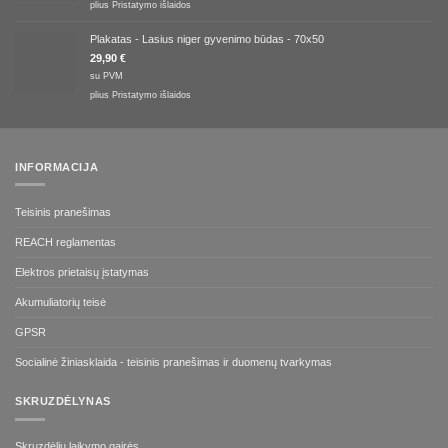
plius
Pristatymo išlaidos
Plakatas - Lasius niger gyvenimo būdas - 70x50
29,90
€
su PVM
plius
Pristatymo išlaidos
INFORMACIJA
Teisinis pranešimas
REACH reglamentas
Elektros prietaisų įstatymas
Akumuliatorių teisė
GPSR
Socialinė žiniasklaida - teisinis pranešimas ir duomenų tvarkymas
SKRUZDĖLYNAS
Skruzdėlių laikymo gairės