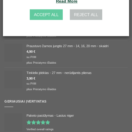
Read More
GERIAUSIAI PARDUODAMAS
ACCEPT ALL
REJECT ALL
Tinklelio įdėklas - 50 mm - nerūdijantis plienas
5,90
€
su PVM
plius
Pristatymo išlaidos
Praustuvo žarnos jungtis 27 mm - 14, 16, 20 mm - skaidri
4,90
€
su PVM
plius
Pristatymo išlaidos
Tinklelio įdėklas - 27 mm - nerūdijantis plienas
3,90
€
su PVM
plius
Pristatymo išlaidos
GERIAUSIAI ĮVERTINTAS
Paketo pasiūlymas - Lasius niger
Įvertinimas:
Verified overall ratings