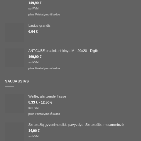
5.00
iš 5
149,90
€
su PVM
plius
Pristatymo išlaidos
Lasius grandis
6,64
€
ANTCUBE pradinis rinkinys M - 20x20 - Digfix
169,90
€
su PVM
plius
Pristatymo išlaidos
NAUJAUSIAS
Weiße, glänzende Tasse
8,33
€
-
12,50
€
su PVM
plius
Pristatymo išlaidos
Skruzdžių gyvenimo ciklo pavyzdys: Skruzdėlės metamorfozė
14,90
€
su PVM