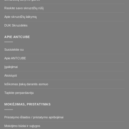
Raskite savo skruzdžių rūšį
Apie skruzdžių laikymą
DUK Skruzdėlės
APIE ANTCUBE
Susisiekite su
Apie ANTCUBE
Įgaliojimai
Atsisiųsti
Ieškomas įtaką darantis asmuo
Tapkite perpardavėju
MOKĖJIMAS, PRISTATYMAS
Pristatymo išlaidos / pristatymo apribojimai
Mokėjimo būdai ir sąlygos