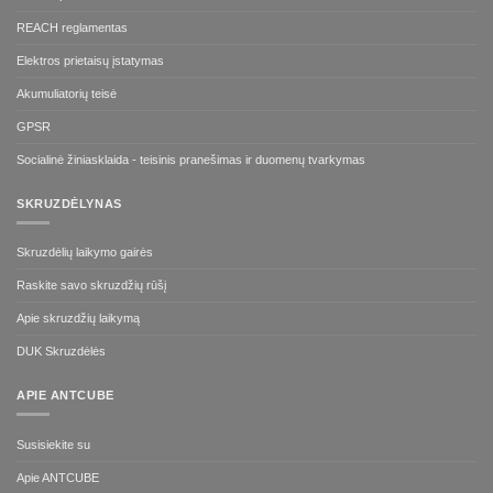
REACH reglamentas
Elektros prietaisų įstatymas
Akumuliatorių teisė
GPSR
Socialinė žiniasklaida - teisinis pranešimas ir duomenų tvarkymas
SKRUZDĖLYNAS
Skruzdėlių laikymo gairės
Raskite savo skruzdžių rūšį
Apie skruzdžių laikymą
DUK Skruzdėlės
APIE ANTCUBE
Susisiekite su
Apie ANTCUBE