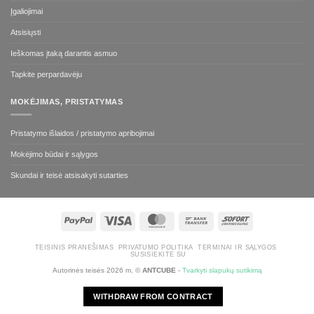
Įgaliojimai
Atsisiųsti
Ieškomas įtaką darantis asmuo
Tapkite perpardavėju
MOKĖJIMAS, PRISTATYMAS
Pristatymo išlaidos / pristatymo apribojimai
Mokėjimo būdai ir sąlygos
Skundai ir teisė atsisakyti sutarties
"PayPal"
Visa
MasterCard
Bank
Sofort
Transfer
TEISINIS PRANEŠIMAS
PRIVATUMO POLITIKA
TERMINAI IR SĄLYGOS
SUSISIEKITE SU
Autorinės teisės 2026 m. ©
ANTCUBE
-
Tvarkyti slapukų sutikimą
WITHDRAW FROM CONTRACT