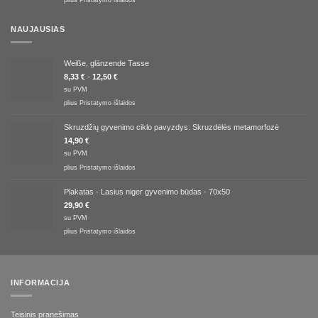
plius
Pristatymo išlaidos
NAUJAUSIAS
Weiße, glänzende Tasse
8,33
€
-
12,50
€
su PVM
plius
Pristatymo išlaidos
Skruzdžių gyvenimo ciklo pavyzdys: Skruzdėlės metamorfozė
14,90
€
su PVM
plius
Pristatymo išlaidos
Plakatas - Lasius niger gyvenimo būdas - 70x50
29,90
€
su PVM
plius
Pristatymo išlaidos
INFORMACIJA
Teisinis pranešimas