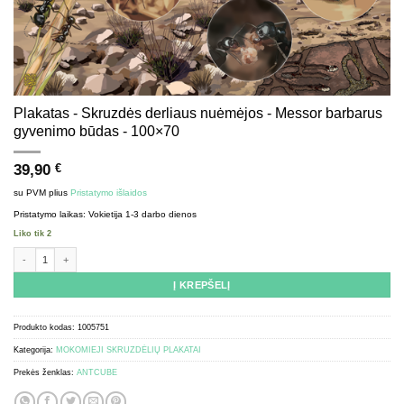
Plakatas - Skruzdės derliaus nuėmėjos - Messor barbarus
gyvenimo būdas - 100×70
39,90
€
su PVM
plius
Pristatymo išlaidos
Pristatymo laikas:
Vokietija 1-3 darbo dienos
Liko tik 2
produkto kiekis: Poster - Harvester ants - Messor barbarus way of life - 100x70
Į KREPŠELĮ
Produkto kodas:
1005751
Kategorija:
MOKOMIEJI SKRUZDĖLIŲ PLAKATAI
Prekės ženklas:
ANTCUBE