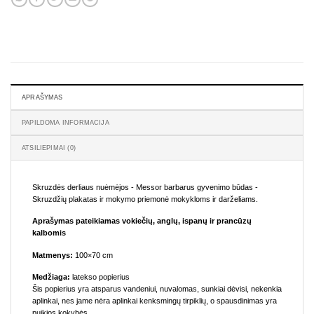
APRAŠYMAS
PAPILDOMA INFORMACIJA
ATSILIEPIMAI (0)
Skruzdės derliaus nuėmėjos - Messor barbarus gyvenimo būdas -
Skruzdžių plakatas ir mokymo priemonė mokykloms ir darželiams.
Aprašymas pateikiamas vokiečių, anglų, ispanų ir prancūzų
kalbomis
Matmenys:
100×70 cm
Medžiaga:
latekso popierius
Šis popierius yra atsparus vandeniui, nuvalomas, sunkiai dėvisi, nekenkia
aplinkai, nes jame nėra aplinkai kenksmingų tirpiklių, o spausdinimas yra
puikios kokybės.