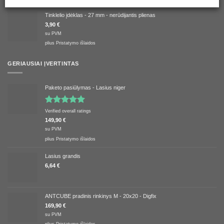
Tinklelio įdėklas - 27 mm - nerūdijantis plienas
3,90
€
su PVM
plius
Pristatymo išlaidos
GERIAUSIAI ĮVERTINTAS
Paketo pasiūlymas - Lasius niger
Įvertinimas:
Verified overall ratings
5.00
iš 5
149,90
€
su PVM
plius
Pristatymo išlaidos
Lasius grandis
6,64
€
ANTCUBE pradinis rinkinys M - 20x20 - Digfix
169,90
€
su PVM