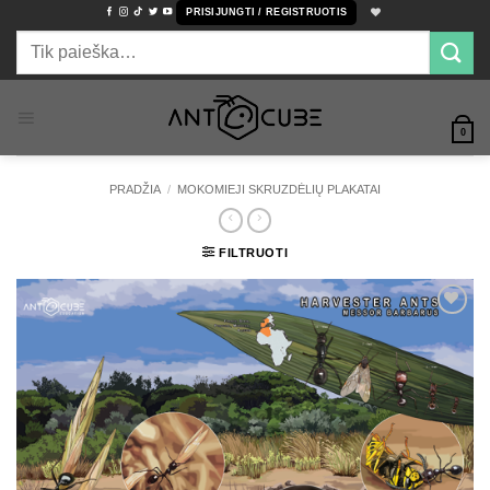
Skip
PRISIJUNGTI / REGISTRUOTIS
to
Ieškoti:
content
0
PRADŽIA
/
MOKOMIEJI SKRUZDĖLIŲ PLAKATAI
FILTRUOTI