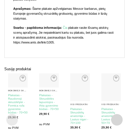
Aprašymas:
Šiame plakate apžvelgiamas Messor barbarus, pietų
Europoje gyvenančių skruzdėlių grobuonių, gyvenimo būdas ir lizdų
statymas.
Svarbu - papildoma informacija:
Čia
plakate rasite išsamų atskirų
scenų aprašymą. Jie nepateikiami kartu su plakatu, bet juos galima rasti
ir atsispausdinti atskirai, pasinaudojus šia nuoroda.
https://www.ants.de/link/1005.
Susiję produktai
MOKOMIEJI SKRUZDĖLIŲ PLAKATAI
MOKOMIEJI SKRUZDĖLIŲ PLAKATAI
Plakatas -
Plakatas -
Raudonoji
Skruzdėlės
skruzdėlytė -
lapuotojos -
VISI PRODUKTAI
VISI PRODUKTAI
Formica rufa
Atta gyvenimo
Plakatas -
Plakatas -
gyvenimo
būdas - 70×50
Skruzdėlių
Skruzdėlių
būdas - 70×50
29,90
€
anatomija -
anatomija -
29,90
€
Lasius niger -
Lasius niger -
70×100
50×70
su PVM
39,90
€
29,90
€
su PVM