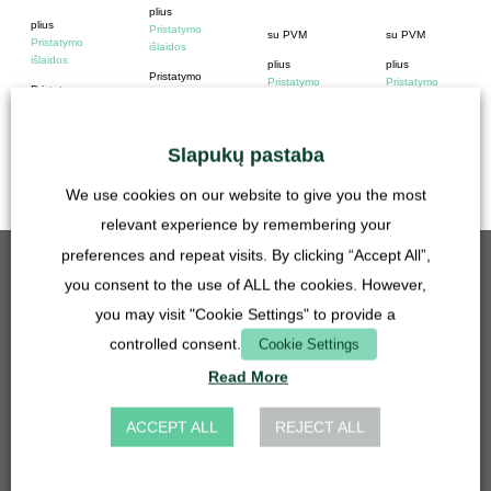
plius
plius
Pristatymo
su PVM
su PVM
Pristatymo
išlaidos
išlaidos
plius
plius
Pristatymo
Pristatymo
Pristatymo
Pristatymo
laikas:
išlaidos
išlaidos
laikas:
Vokietija 1-3
Vokietija 1-3
darbo dienos
darbo dienos
Slapukų pastaba
We use cookies on our website to give you the most
relevant experience by remembering your
preferences and repeat visits. By clicking “Accept All”,
GERIAUSIAI PARDUODAMAS
you consent to the use of ALL the cookies. However,
you may visit "Cookie Settings" to provide a
Tinklelio įdėklas - 50 mm - nerūdijantis plienas
controlled consent.
Cookie Settings
5,90
€
su PVM
Read More
plius
Pristatymo išlaidos
ACCEPT ALL
REJECT ALL
Praustuvo žarnos jungtis 27 mm - 14, 16, 20 mm - skaidri
4,90
€
su PVM
plius
Pristatymo išlaidos