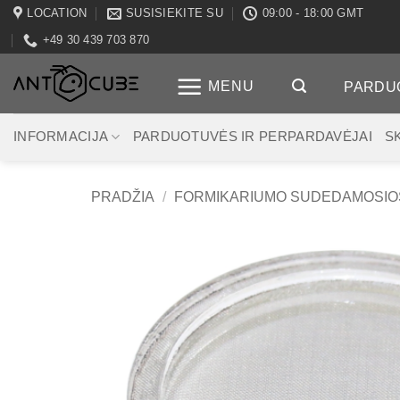
Skip
LOCATION
SUSISIEKITE SU
09:00 - 18:00 GMT
to
+49 30 439 703 870
content
MENU
PARDU
INFORMACIJA
PARDUOTUVĖS IR PERPARDAVĖJAI
S
PRADŽIA
/
FORMIKARIUMO SUDEDAMOSIO