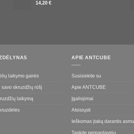
s
14,20
€
ZDĖLYNAS
APIE ANTCUBE
lių laikymo gairės
Susisiekite su
 savo skruzdžių rūšį
Apie ANTCUBE
ruzdžių laikymą
Įgaliojimai
ruzdėlės
Atsisiųsti
Ieškomas įtaką darantis asm
Tapkite perpardavėju