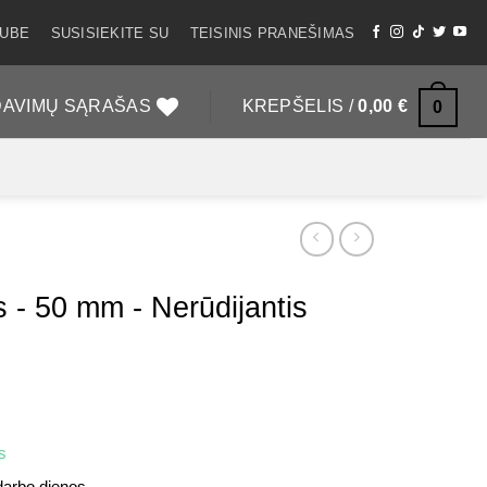
CUBE
SUSISIEKITE SU
TEISINIS PRANEŠIMAS
DAVIMŲ SĄRAŠAS
KREPŠELIS /
0,00
€
0
is - 50 mm - Nerūdijantis
s