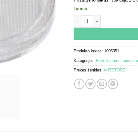
Pristatymo laikas:
Vokietija 1-3
Turime
produkto kiekis: Grid cap - 50
Produkto kodas:
1005351
Kategorijos:
Formikariumo sudedam
Prekės ženklas:
ANTSTORE