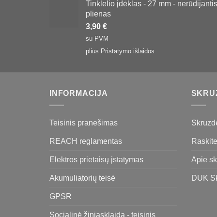
Tinklelio įdėklas - 27 mm - nerūdijanti
plienas
3,90
€
su PVM
plius
Pristatymo išlaidos
INFORMACIJA
SKRU
Teisinis pranešimas
Skruzdė
REACH reglamentas
Raskite
Elektros prietaisų įstatymas
Apie sk
Akumuliatorių teisė
DUK Sk
GPSR
Socialinė žiniasklaida - teisinis