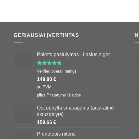
GERIAUSIAI ĮVERTINTAS
N
s
Paketo pasiūlymas - Lasius niger
Įvertinimas:
Verified overall ratings
5.00
iš 5
149,90
€
su PVM
plius
Pristatymo išlaidos
Oecophylla smaragdina (australinė
skruzdėlytė)
159,66
€
Prenolepis nitens