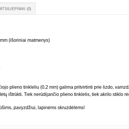
ATSILIEPIMAI (0)
 mm (išoriniai matmenys)
s
iojo plieno tinkleliu (0,2 mm) galima pritvirtinti prie lizdo, vamzdž
ų ištrūkti. Tiek nerūdijančio plieno tinklelis, tiek akrilo stiklo r
rūšims, pavyzdžiui, lapinėms skruzdėlėms!