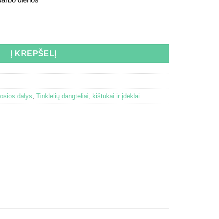
 darbo dienos
mm - Stainless steel
Į KREPŠELĮ
osios dalys
,
Tinklelių dangteliai, kištukai ir įdėklai