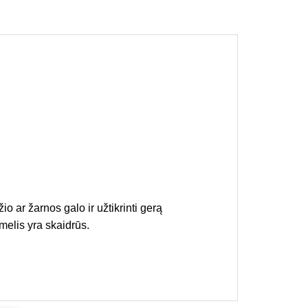
io ar žarnos galo ir užtikrinti gerą
ėmelis yra skaidrūs.