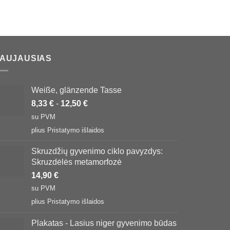
AUJAUSIAS
Weiße, glänzende Tasse
8,33
€
-
12,50
€
su PVM
plius
Pristatymo išlaidos
Skruzdžių gyvenimo ciklo pavyzdys:
Skruzdėlės metamorfozė
14,90
€
su PVM
plius
Pristatymo išlaidos
Plakatas - Lasius niger gyvenimo būdas