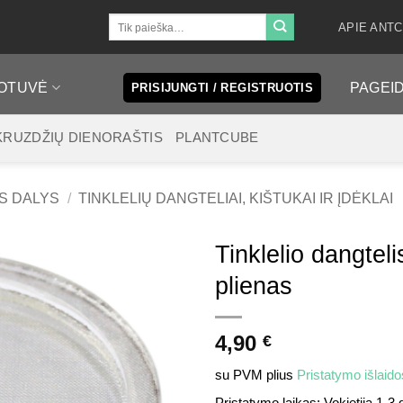
Ieškoti:
APIE ANT
OTUVĖ
PAGEI
PRISIJUNGTI / REGISTRUOTIS
KRUZDŽIŲ DIENORAŠTIS
PLANTCUBE
S DALYS
/
TINKLELIŲ DANGTELIAI, KIŠTUKAI IR ĮDĖKLAI
Tinklelio dangtel
plienas
4,90
€
su PVM
plius
Pristatymo išlaido