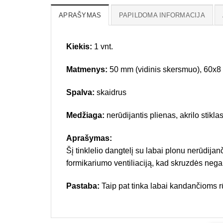
APRAŠYMAS
PAPILDOMA INFORMACIJA
Kiekis:
1 vnt.
Matmenys:
50 mm (vidinis skersmuo), 60x8
Spalva:
skaidrus
Medžiaga:
nerūdijantis plienas, akrilo stikla
Aprašymas:
Šį tinklelio dangtelį su labai plonu nerūdijanč
formikariumo ventiliaciją, kad skruzdės negalėt
Pastaba:
Taip pat tinka labai kandančioms 