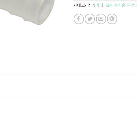
카테고리:
커넥터
,
포미카리움 구성