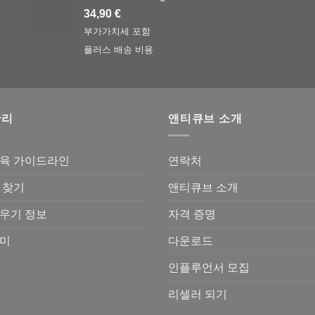
34,90
€
부가가치세 포함
플러스
배송 비용
관리
앤티큐브 소개
사육 가이드라인
연락처
 찾기
앤티큐브 소개
우기 정보
자격 증명
개미
다운로드
인플루언서 모집
리셀러 되기