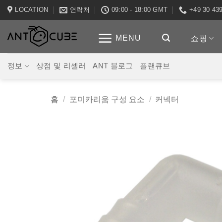
Skip
LOCATION
연락처
09:00 - 18:00 GMT
+49 30 43
to
content
MENU
쇼핑
정보
상점 및 리셀러
ANT 블로그
플랜큐브
홈
/
포미카리움 구성 요소
/
커넥터