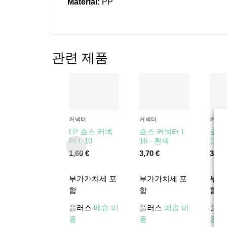
Material:
PP
관련 제품
커넥터
커넥터
커넥
LP 호스 커넥
호스 커넥터 L
호스
터 L 10
16 - 흰색
16 -
1,60
€
3,70
€
3,90
부가가치세 포
부가가치세 포
부가
함
함
함
플러스
배송 비
플러스
배송 비
플러
용
용
용