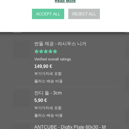
Read More
ACCEPT ALL
REJECT ALL
최고 평점
번들 제공 - 라시우스 니거
5 중에서
Verified overall ratings
5.00
로 평
149,90
€
가됨
부가가치세 포함
플러스
배송 비용
잔디 돌 - 3cm
5,90
€
부가가치세 포함
플러스
배송 비용
ANTCUBE - Digfix Plate 60x30 - M