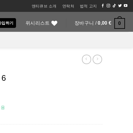
앤티큐브 소개
연락처
법적 고지
위시리스트
장바구니 /
0,00
€
0
원가입하기
 6
비용