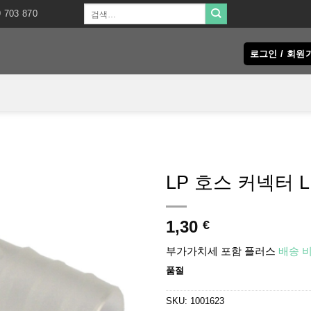
검
9 703 870
색:
로그인 / 회
LP 호스 커넥터 L
1,30
€
부가가치세 포함
플러스
배송 
품절
SKU:
1001623