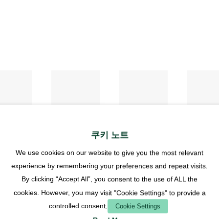
터
커넥터
커넥터
커넥터
 커넥터 T
LP 호스 커넥
LP 호스 커넥
호스 커넥
쿠키 노트
 흰색
터 I 10
터 T 10
16 - 흰색
€
1,70
€
2,20
€
3,70
€
We use cookies on our website to give you the most relevant
experience by remembering your preferences and repeat visits.
가치세 포
부가가치세 포
부가가치세 포
부가가치
By clicking “Accept All”, you consent to the use of ALL the
함
함
함
cookies. However, you may visit "Cookie Settings" to provide a
스
배송 비
플러스
배송 비
플러스
배송 비
플러스
배
controlled consent.
Cookie Settings
용
용
용