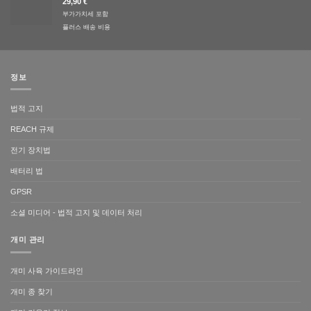
29,90
€
부가가치세 포함
플러스
배송 비용
정보
법적 고지
REACH 규제
전기 장치법
배터리 법
GPSR
소셜 미디어 - 법적 고지 및 데이터 처리
개미 관리
개미 사육 가이드라인
개미 종 찾기