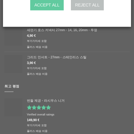
그리드 인서트 - 50mm - 스테인리스 스틸
ACCEPT ALL
REJECT ALL
5,90
€
부가가치세 포함
플러스
배송 비용
세면기 호스 커넥터 27mm - 14, 16, 20mm - 투명
4,90
€
부가가치세 포함
플러스
배송 비용
그리드 인서트 - 27mm - 스테인리스 스틸
3,90
€
부가가치세 포함
플러스
배송 비용
최고 평점
번들 제공 - 라시우스 니거
5 중에서
Verified overall ratings
5.00
로 평
149,90
€
가됨
부가가치세 포함
플러스
배송 비용