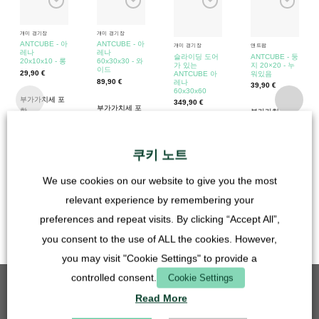
개미 경기장
개미 경기장
ANTCUBE - 아
ANTCUBE - 아
개미 경기장
앤트팜
레나
레나
슬라이딩 도어
ANTCUBE - 둥
20x10x10 - 롱
60x30x30 - 와
가 있는
지 20×20 - 누
이드
29,90
€
ANTCUBE 아
워있음
89,90
€
레나
39,90
€
60x30x60
부가가치세 포
349,90
€
부가가치세 포
함
부가가치세 포
함
함
부가가치세 포
플러스
배송 비
플러스
배송 비
함
용
플러스
배송 비
용
쿠키 노트
용
플러스
배송 비
용
We use cookies on our website to give you the most
배송 시간:
팔
relevant experience by remembering your
레트 3~7일(영
업일 기준) 배
preferences and repeat visits. By clicking “Accept All”,
송
you consent to the use of ALL the cookies. However,
you may visit "Cookie Settings" to provide a
controlled consent.
Cookie Settings
베스트셀러
Read More