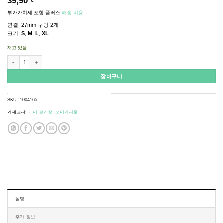
39,90
€
부가가치세 포함
플러스
배송 비용
연결: 27mm 구멍 2개
크기:
S
,
M
,
L
,
XL
재고 있음
ANTCUBE - Arena 20x20x20 - Cube 수량
장바구니
SKU:
1004165
카테고리:
개미 경기장
,
포미카리움
설명
추가 정보