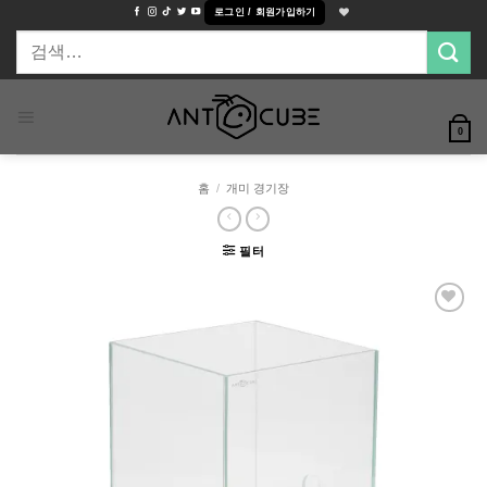
Skip
로그인 / 회원가입하기
to
검
content
색:
0
홈
/
개미 경기장
필터