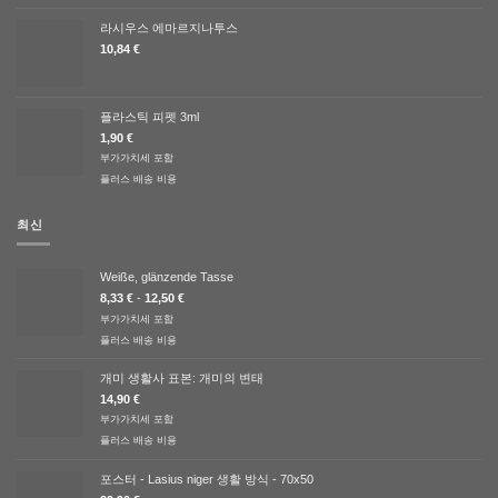
라시우스 에마르지나투스
10,84
€
플라스틱 피펫 3ml
1,90
€
부가가치세 포함
플러스
배송 비용
최신
Weiße, glänzende Tasse
8,33
€
-
12,50
€
부가가치세 포함
플러스
배송 비용
개미 생활사 표본: 개미의 변태
14,90
€
부가가치세 포함
플러스
배송 비용
포스터 - Lasius niger 생활 방식 - 70x50