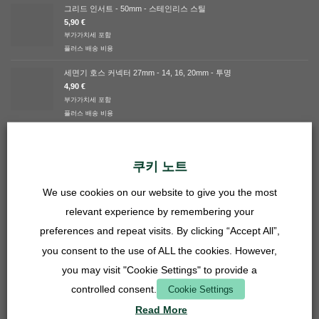
그리드 인서트 - 50mm - 스테인리스 스틸
5,90
€
부가가치세 포함
플러스
배송 비용
세면기 호스 커넥터 27mm - 14, 16, 20mm - 투명
4,90
€
부가가치세 포함
플러스
배송 비용
그리드 인서트 - 27mm - 스테인리스 스틸
3,90
€
쿠키 노트
부가가치세 포함
플러스
배송 비용
We use cookies on our website to give you the most
최고 평점
relevant experience by remembering your
preferences and repeat visits. By clicking “Accept All”,
번들 제공 - 라시우스 니거
you consent to the use of ALL the cookies. However,
you may visit "Cookie Settings" to provide a
5 중에서
Verified overall ratings
5.00
로 평
149,90
€
controlled consent.
Cookie Settings
가됨
부가가치세 포함
Read More
플러스
배송 비용