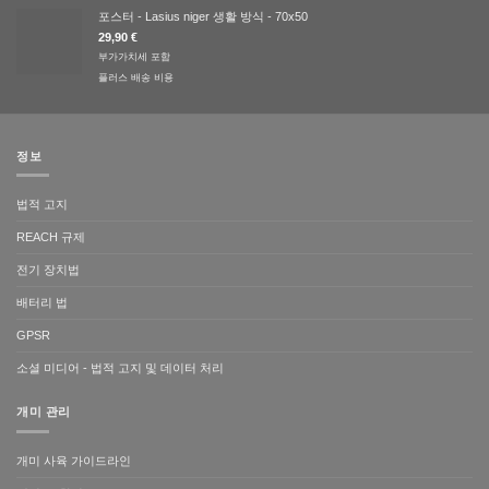
포스터 - Lasius niger 생활 방식 - 70x50
29,90
€
부가가치세 포함
플러스
배송 비용
정보
법적 고지
REACH 규제
전기 장치법
배터리 법
GPSR
소셜 미디어 - 법적 고지 및 데이터 처리
개미 관리
개미 사육 가이드라인