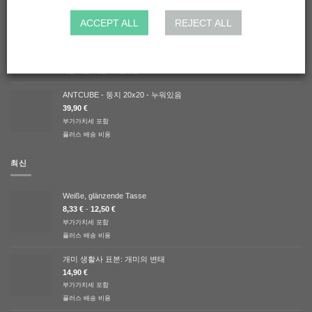
하이브리드 커버 60x30
ACCEPT ALL
REJECT ALL
119,90
€
부가가치세 포함
플러스
배송 비용
배송 시간:
독일 1-3 근무일
ANTCUBE - 둥지 20x20 - 누워있음
39,90
€
부가가치세 포함
플러스
배송 비용
최신
Weiße, glänzende Tasse
8,33
€
-
12,50
€
부가가치세 포함
플러스
배송 비용
개미 생활사 표본: 개미의 변태
14,90
€
부가가치세 포함
플러스
배송 비용