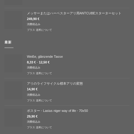
メッサーまたはハーベスターアリ用ANTCUBEスターターセット
249,90
€
消費税込み
プラス
送料について
最新
Weiße, glänzende Tasse
8,33
€
-
12,50
€
消費税込み
プラス
送料について
アリのライフサイクル標本アリの変態
14,90
€
消費税込み
プラス
送料について
ポスター - Lasius niger way of life - 70x50
29,90
€
消費税込み
プラス
送料について