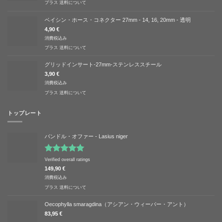
プラス
送料について
ベイシン・ホース・コネクター 27mm - 14, 16, 20mm - 透明
4,90
€
消費税込み
プラス
送料について
グリッドインサート-27mm-ステンレススチール
3,90
€
消費税込み
プラス
送料について
トップレート
バンドル・オファー - Lasius niger
5段階中
Verified overall ratings
5.00
の評価
149,90
€
消費税込み
プラス
送料について
Oecophylla smaragdina（アシアン・ウィーバー・アント）
83,95
€