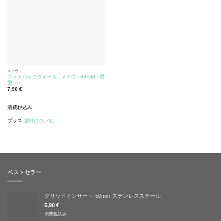
メドウ
フォトバックウォール - メドウ - 60×30 - 横
型
7,90
€
消費税込み
プラス
送料について
ベストセラー
グリッドインサート-50mm-ステンレススチール
5,90
€
消費税込み