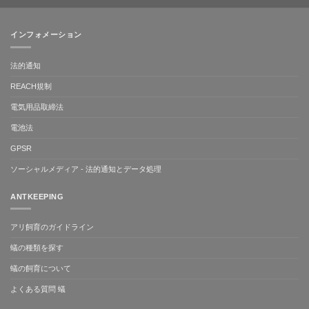
インフォメーション
法的通知
REACH規制
電気用品取締法
電池法
GPSR
ソーシャルメディア - 法的通知とデータ処理
ANTKEEPING
アリ飼育のガイドライン
蟻の種類を探す
蟻の飼育について
よくある質問 蟻