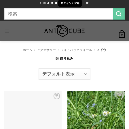
Skip
ログイン / 登録
to
検
content
索
対
象:
0
ホーム
/
アクセサリー
/
フォトバックウォール
/
メドウ
絞り込み