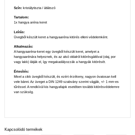
Szín:
kristálytiszta / átlátszó
Tartalom:
1x hangya aréna keret
Leírás:
Üvegből készült keret a hangyaaréna kitörés elleni védelemként.
Alkalmazás:
A hangyaaréna-keret egy üvegből készült keret, amelyet a
hangyaarénára helyeznek, és az alsó oldalról kitörésgátlóval (olaj, por
vagy lakk) látják el, így megakadályozzák a hangyák kitörését.
Értesítés:
Mivel a cikk üvegből készült, és ezért érzékeny, nagyon óvatosan kell
vele bánni. Az üveget a DIN 1249 szabvány szerint vágják, +/- 1 mm-es
tűréssel. A rendkívül kis hangyafajok esetében további kitörésvédelemre
van szükség.
Kapcsolódó termékek