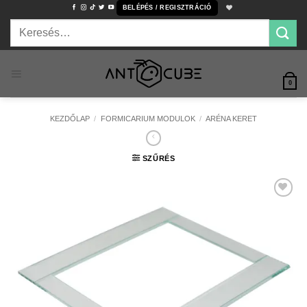
Skip
BELÉPÉS / REGISZTRÁCIÓ
to
Keresés
content
a
következőre:
0
KEZDŐLAP
/
FORMICARIUM MODULOK
/
ARÉNA KERET
SZŰRÉS