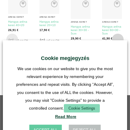
ARÉNA KERET
ARÉNA KERET
Hangya aréna
Hangya aréna
ARÉNA KERET
ARÉNA KERET
keret 40×20
keret 20×10
Hangya aréna
Hangya aréna
26,91
€
17,90
€
keret 30×30 -
keret 60×30 -
5cm
5cm
29,90
€
41,90
€
ÁFÁ-val együtt
ÁFÁ-val együtt
plusz
Szállítási
plusz
Szállítási
ÁFÁ-val együtt
ÁFÁ-val együtt
költségek
költségek
Cookie megjegyzés
plusz
Szállítási
plusz
Szállítási
költségek
költségek
We use cookies on our website to give you the most
Szállítási idő:
Szállítási idő:
Németország
Németország
relevant experience by remembering your
1-3 munkanap
1-3 munkanap
preferences and repeat visits. By clicking “Accept All”,
you consent to the use of ALL the cookies. However,
you may visit "Cookie Settings" to provide a
LEGJOBB ELADÁS
controlled consent.
Cookie Settings
Read More
Rácsbetét - 50mm - rozsdamentes acél
5,90
€
ACCEPT ALL
REJECT ALL