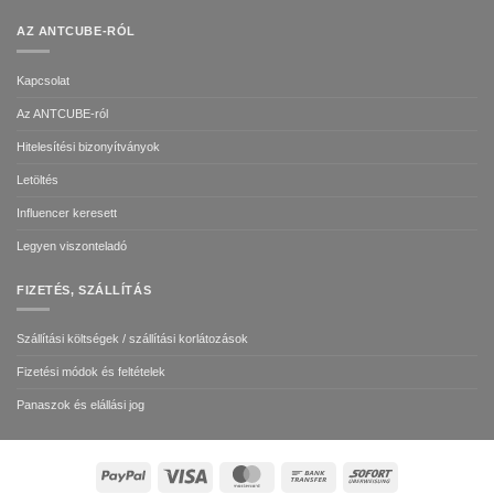
AZ ANTCUBE-RÓL
Kapcsolat
Az ANTCUBE-ról
Hitelesítési bizonyítványok
Letöltés
Influencer keresett
Legyen viszonteladó
FIZETÉS, SZÁLLÍTÁS
Szállítási költségek / szállítási korlátozások
Fizetési módok és feltételek
Panaszok és elállási jog
PayPal
Visa
MasterCard
Bank
Sofort
Transfer