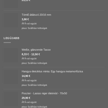
Tömlő átlátszó 20/16 mm
3,90
€
ÁFÁ-val együtt
plusz
Szállítási költségek
LEGÚJABB
Weiße, glänzende Tasse
8,33
€
-
12,50
€
ÁFÁ-val együtt
plusz
Szállítási költségek
Hangya életciklus minta: Egy hangya metamorfózisa
14,90
€
ÁFÁ-val együtt
plusz
Szállítási költségek
Poszter - Lasius niger életmód - 70x50
29,90
€
ÁFÁ-val együtt
plusz
Szállítási költségek