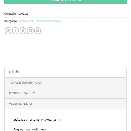
KOSÁRBA TESZEM
Cikkszám:
1005116
Kategóriák:
Aréna keret
,
Formicarium modulok
LEÍRÁS
TOVÁBBI INFORMÁCIÓK
PRODUCT SAFETY
VÉLEMÉNYEK (0)
Méretek (LxBxH):
20x20x0,4 cm
Anyag:
úsztatott üveg