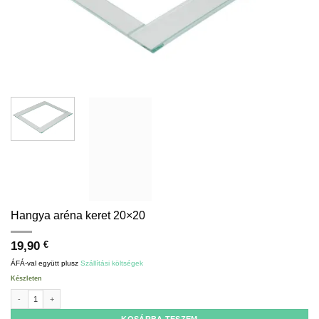
Hangya aréna keret 20×20
19,90
€
ÁFÁ-val együtt
plusz
Szállítási költségek
Készleten
Ant arena frame 20x20 mennyiség