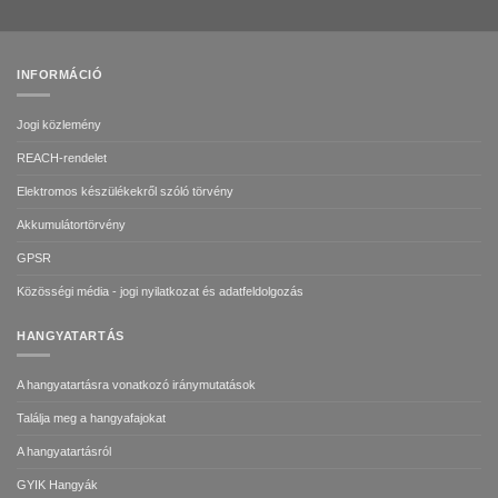
INFORMÁCIÓ
Jogi közlemény
REACH-rendelet
Elektromos készülékekről szóló törvény
Akkumulátortörvény
GPSR
Közösségi média - jogi nyilatkozat és adatfeldolgozás
HANGYATARTÁS
A hangyatartásra vonatkozó iránymutatások
Találja meg a hangyafajokat
A hangyatartásról
GYIK Hangyák