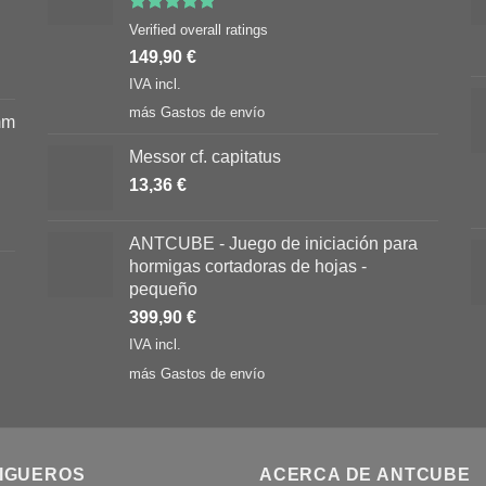
Valorado
Verified overall ratings
con
5.00
149,90
€
de 5
IVA incl.
más
Gastos de envío
mm
Messor cf. capitatus
13,36
€
ANTCUBE - Juego de iniciación para
hormigas cortadoras de hojas -
pequeño
399,90
€
IVA incl.
más
Gastos de envío
IGUEROS
ACERCA DE ANTCUBE