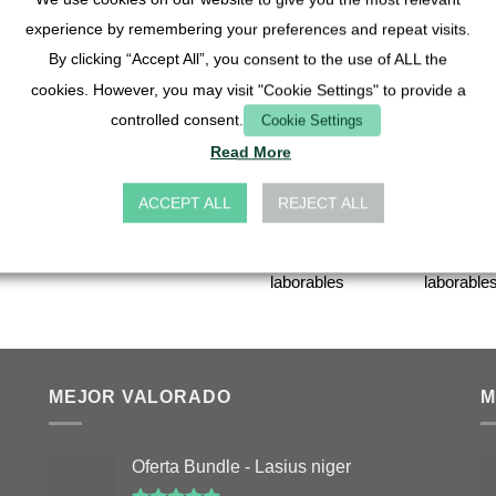
mm
13 mm
2,90
€
3,90
€
experience by remembering your preferences and repeat visits.
€
0,90
€
By clicking “Accept All”, you consent to the use of ALL the
IVA incl.
IVA incl.
cookies. However, you may visit "Cookie Settings" to provide a
ncl.
IVA incl.
más
Gastos
más
Gast
controlled consent.
Cookie Settings
Gastos
más
Gastos
de envío
de envío
Read More
nvío
de envío
Plazo de
Plazo de
ACCEPT ALL
REJECT ALL
entrega:
entrega:
Alemania 1-3
Alemania 
días
días
laborables
laborable
MEJOR VALORADO
M
Oferta Bundle - Lasius niger