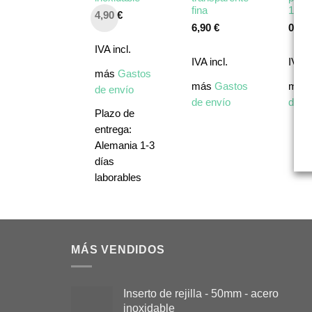
fina
10 
4,90
€
6,90
€
0,90
IVA incl.
IVA incl.
IVA i
más
Gastos
más
Gastos
más
de envío
de envío
de e
Plazo de
entrega:
Alemania 1-3
días
laborables
MÁS VENDIDOS
Inserto de rejilla - 50mm - acero
inoxidable