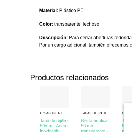
Material:
Plástico PE
Color:
transparente, lechoso
Descripción:
Para cerrar aberturas redonda
Por un cargo adicional, también ofrecemos co
Productos relacionados
COMPONENTES DEL FORMICARIUM
TAPAS DE REJILLA, TAPONES E INSERCIONES
Tapa de rejilla -
Rejilla acrílica
Tapó
50mm - Acero
50 mm -
Form
inoxidable
transparente -
para 