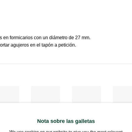
s en formicarios con un diámetro de 27 mm.
rtar agujeros en el tapón a petición.
COMPONENTES DEL FORMICARIUM
COMPONENTES DEL FORMICARIUM
COMPONENTES DEL FORMICARIUM
n
Tapón
Tapa de rejilla -
Tapa de rej
Nota sobre las galletas
icarium
Formicarium
32mm - Acero
40mm - a
orificio de
para orificio de
inoxidable
inoxidable
We use cookies on our website to give you the most relevant