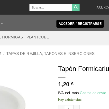
Buscar
ACERC
por:
ACCEDER / REGISTRARSE
E HORMIGAS
PLANTCUBE
M
/
TAPAS DE REJILLA, TAPONES E INSERCIONES
Tapón Formicari
1,20
€
IVA incl.
más
Gastos de envío
Hay existencias
Formicarium plug for 27mm ho