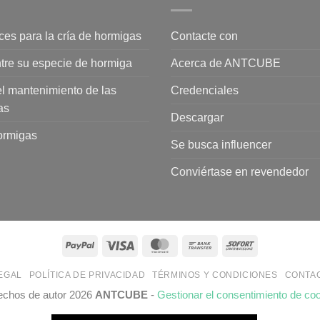
ices para la cría de hormigas
Contacte con
tre su especie de hormiga
Acerca de ANTCUBE
l mantenimiento de las
Credenciales
as
Descargar
rmigas
Se busca influencer
Conviértase en revendedor
PayPal
Visa
MasterCard
Bank
Sofort
Transfer
LEGAL
POLÍTICA DE PRIVACIDAD
TÉRMINOS Y CONDICIONES
CONTA
echos de autor 2026
ANTCUBE
-
Gestionar el consentimiento de co