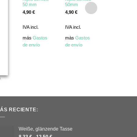
50 mm
50mm
4 mm
4,90
€
4,90
€
0,90
€
IVA incl.
IVA incl.
IVA incl.
os
más
Gastos
más
Gastos
más
Gastos
de envío
de envío
de envío
1-3
s
ÁS RECIENTE:
Weiße, glänzende Tasse
8,33
€
-
12,50
€