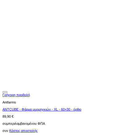
Γρήγορη προβολή
Antfarms
ANTCUBE - Φάρμα μυρμηγκιών - XL - 60×30 - όρθιο
89,90
€
συμπεριλαμβανομένου ΦΠΑ
συν
Κόστος αποστολής