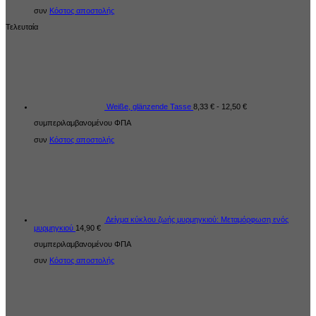
συν
Κόστος αποστολής
Τελευταία
Weiße, glänzende Tasse
8,33
€
-
12,50
€
συμπεριλαμβανομένου ΦΠΑ
συν
Κόστος αποστολής
Δείγμα κύκλου ζωής μυρμηγκιού: Μεταμόρφωση ενός
μυρμηγκιού
14,90
€
συμπεριλαμβανομένου ΦΠΑ
συν
Κόστος αποστολής