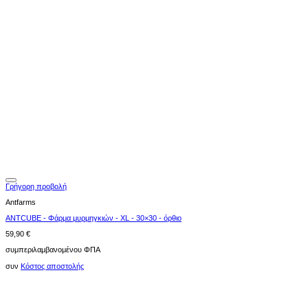
Γρήγορη προβολή
Antfarms
ANTCUBE - Φάρμα μυρμηγκιών - XL - 30×30 - όρθιο
59,90
€
συμπεριλαμβανομένου ΦΠΑ
συν
Κόστος αποστολής