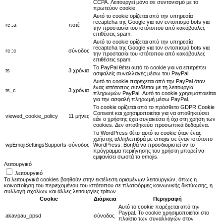
CCPA. Λειτουργεί μόνο σε συντονισμό με το
πρωτεύον cookie.
Αυτό το cookie ορίζεται από την υπηρεσία
recaptcha της Google για τον εντοπισμό bots για
rc::a
ποτέ
την προστασία του ιστότοπου από κακόβουλες
επιθέσεις spam.
Αυτό το cookie ορίζεται από την υπηρεσία
recaptcha της Google για τον εντοπισμό bots για
rc::c
σύνοδος
την προστασία του ιστότοπου από κακόβουλες
επιθέσεις spam.
Το PayPal θέτει αυτό το cookie για να επιτρέπει
ts
3 χρόνια
ασφαλείς συναλλαγές μέσω του PayPal.
Αυτό το cookie παρέχεται από την PayPal όταν
ένας ιστότοπος συνδέεται με τη λειτουργία
ts_c
3 χρόνια
πληρωμών PayPal. Αυτό το cookie χρησιμοποιείται
για την ασφαλή πληρωμή μέσω PayPal.
Το cookie ορίζεται από το πρόσθετο GDPR Cookie
Consent και χρησιμοποιείται για να αποθηκεύσει
viewed_cookie_policy
11 μήνες
εάν ο χρήστης έχει συναινέσει ή όχι στη χρήση των
cookies. Δεν αποθηκεύει προσωπικά δεδομένα.
Το WordPress θέτει αυτό το cookie όταν ένας
χρήστης αλληλεπιδρά με emojis σε έναν ιστότοπο
wpEmojiSettingsSupports
σύνοδος
WordPress. Βοηθά να προσδιοριστεί αν το
πρόγραμμα περιήγησης του χρήστη μπορεί να
εμφανίσει σωστά τα emojis.
Λειτουργικό
λειτουργικό
Τα λειτουργικά cookies βοηθούν στην εκτέλεση ορισμένων λειτουργιών, όπως η
κοινοποίηση του περιεχομένου του ιστότοπου σε πλατφόρμες κοινωνικής δικτύωσης, η
συλλογή σχολίων και άλλες λειτουργίες τρίτων.
Cookie
Διάρκεια
Περιγραφή
Αυτό το cookie παρέχεται από την
Paypal. Το cookie χρησιμοποιείται στο
akavpau_ppsd
σύνοδος
πλαίσιο των συναλλαγών στον