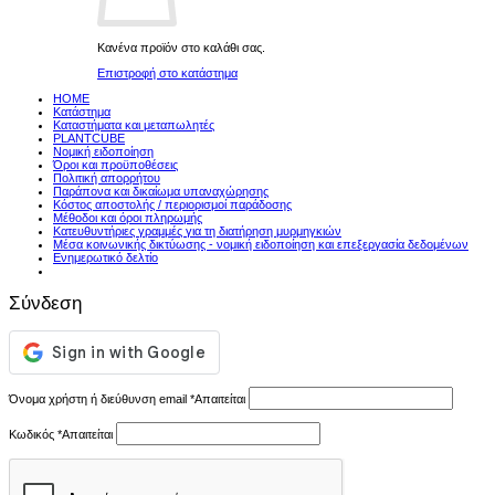
Κανένα προϊόν στο καλάθι σας.
Επιστροφή στο κατάστημα
HOME
Κατάστημα
Καταστήματα και μεταπωλητές
PLANTCUBE
Νομική ειδοποίηση
Όροι και προϋποθέσεις
Πολιτική απορρήτου
Παράπονα και δικαίωμα υπαναχώρησης
Κόστος αποστολής / περιορισμοί παράδοσης
Μέθοδοι και όροι πληρωμής
Κατευθυντήριες γραμμές για τη διατήρηση μυρμηγκιών
Μέσα κοινωνικής δικτύωσης - νομική ειδοποίηση και επεξεργασία δεδομένων
Ενημερωτικό δελτίο
Σύνδεση
Όνομα χρήστη ή διεύθυνση email
*
Απαιτείται
Κωδικός
*
Απαιτείται