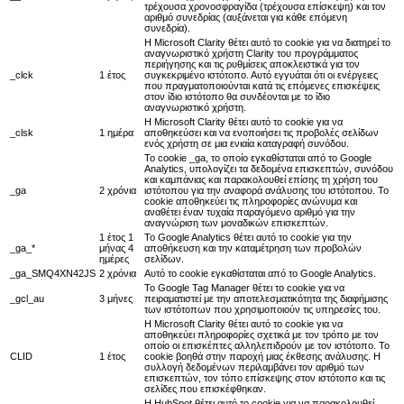
τρέχουσα χρονοσφραγίδα (τρέχουσα επίσκεψη) και τον
αριθμό συνεδρίας (αυξάνεται για κάθε επόμενη
συνεδρία).
Η Microsoft Clarity θέτει αυτό το cookie για να διατηρεί το
αναγνωριστικό χρήστη Clarity του προγράμματος
περιήγησης και τις ρυθμίσεις αποκλειστικά για τον
_clck
1 έτος
συγκεκριμένο ιστότοπο. Αυτό εγγυάται ότι οι ενέργειες
που πραγματοποιούνται κατά τις επόμενες επισκέψεις
στον ίδιο ιστότοπο θα συνδέονται με το ίδιο
αναγνωριστικό χρήστη.
Η Microsoft Clarity θέτει αυτό το cookie για να
_clsk
1 ημέρα
αποθηκεύσει και να ενοποιήσει τις προβολές σελίδων
ενός χρήστη σε μια ενιαία καταγραφή συνόδου.
Το cookie _ga, το οποίο εγκαθίσταται από το Google
Analytics, υπολογίζει τα δεδομένα επισκεπτών, συνόδου
και καμπάνιας και παρακολουθεί επίσης τη χρήση του
_ga
2 χρόνια
ιστότοπου για την αναφορά ανάλυσης του ιστότοπου. Το
cookie αποθηκεύει τις πληροφορίες ανώνυμα και
αναθέτει έναν τυχαία παραγόμενο αριθμό για την
αναγνώριση των μοναδικών επισκεπτών.
1 έτος 1
Το Google Analytics θέτει αυτό το cookie για την
_ga_*
μήνας 4
αποθήκευση και την καταμέτρηση των προβολών
ημέρες
σελίδων.
_ga_SMQ4XN42JS
2 χρόνια
Αυτό το cookie εγκαθίσταται από το Google Analytics.
Το Google Tag Manager θέτει το cookie για να
_gcl_au
3 μήνες
πειραματιστεί με την αποτελεσματικότητα της διαφήμισης
των ιστότοπων που χρησιμοποιούν τις υπηρεσίες του.
Η Microsoft Clarity θέτει αυτό το cookie για να
αποθηκεύει πληροφορίες σχετικά με τον τρόπο με τον
οποίο οι επισκέπτες αλληλεπιδρούν με τον ιστότοπο. Το
CLID
1 έτος
cookie βοηθά στην παροχή μιας έκθεσης ανάλυσης. Η
συλλογή δεδομένων περιλαμβάνει τον αριθμό των
επισκεπτών, τον τόπο επίσκεψης στον ιστότοπο και τις
σελίδες που επισκέφθηκαν.
Η HubSpot θέτει αυτό το cookie για να παρακολουθεί