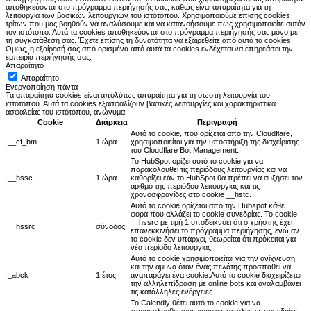
αποθηκεύονται στο πρόγραμμα περιήγησής σας, καθώς είναι απαραίτητα για τη
λειτουργία των βασικών λειτουργιών του ιστότοπου. Χρησιμοποιούμε επίσης cookies
τρίτων που μας βοηθούν να αναλύσουμε και να κατανοήσουμε πώς χρησιμοποιείτε αυτόν
τον ιστότοπο. Αυτά τα cookies αποθηκεύονται στο πρόγραμμα περιήγησής σας μόνο με
τη συγκατάθεσή σας. Έχετε επίσης τη δυνατότητα να εξαιρεθείτε από αυτά τα cookies.
Όμως, η εξαίρεσή σας από ορισμένα από αυτά τα cookies ενδέχεται να επηρεάσει την
εμπειρία περιήγησής σας.
Απαραίτητο
Απαραίτητο
Ενεργοποίηση πάντα
Τα απαραίτητα cookies είναι απολύτως απαραίτητα για τη σωστή λειτουργία του
ιστότοπου. Αυτά τα cookies εξασφαλίζουν βασικές λειτουργίες και χαρακτηριστικά
ασφαλείας του ιστότοπου, ανώνυμα.
Cookie
Διάρκεια
Περιγραφή
Αυτό το cookie, που ορίζεται από την Cloudflare,
__cf_bm
1 ώρα
χρησιμοποιείται για την υποστήριξη της διαχείρισης
του Cloudflare Bot Management.
Το HubSpot ορίζει αυτό το cookie για να
παρακολουθεί τις περιόδους λειτουργίας και να
__hssc
1 ώρα
καθορίζει εάν το HubSpot θα πρέπει να αυξήσει τον
αριθμό της περιόδου λειτουργίας και τις
χρονοσφραγίδες στο cookie __hstc.
Αυτό το cookie ορίζεται από την Hubspot κάθε
φορά που αλλάζει το cookie συνεδρίας. Το cookie
__hssrc με τιμή 1 υποδεικνύει ότι ο χρήστης έχει
__hssrc
σύνοδος
επανεκκινήσει το πρόγραμμα περιήγησης, ενώ αν
το cookie δεν υπάρχει, θεωρείται ότι πρόκειται για
νέα περίοδο λειτουργίας.
Αυτό το cookie χρησιμοποιείται για την ανίχνευση
και την άμυνα όταν ένας πελάτης προσπαθεί να
_abck
1 έτος
αναπαράγει ένα cookie.Αυτό το cookie διαχειρίζεται
την αλληλεπίδραση με online bots και αναλαμβάνει
τις κατάλληλες ενέργειες.
Το Calendly θέτει αυτό το cookie για να
παρακολουθεί τους χρήστες σε όλες τις συνεδρίες