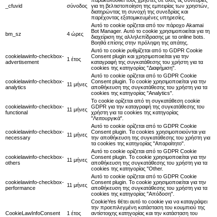
_cfuvid
σύνοδος
για τη βελτιστοποίηση της εμπειρίας των χρηστών,
διατηρώντας τη συνοχή της συνεδρίας και
παρέχοντας εξατομικευμένες υπηρεσίες.
Αυτό το cookie ορίζεται από τον πάροχο Akamai
Bot Manager. Αυτό το cookie χρησιμοποιείται για τη
bm_sz
4 ώρες
διαχείριση της αλληλεπίδρασης με τα online bots.
Βοηθά επίσης στην πρόληψη της απάτης.
Αυτό το cookie ρυθμίζεται από το GDPR Cookie
cookielawinfo-checkbox-
Consent plugin και χρησιμοποιείται για την
1 έτος
advertisement
καταγραφή της συγκατάθεσης του χρήστη για τα
cookies της κατηγορίας "Διαφήμιση".
Αυτό το cookie ορίζεται από το GDPR Cookie
cookielawinfo-checkbox-
Consent plugin. Το cookie χρησιμοποιείται για την
11 μήνες
analytics
αποθήκευση της συγκατάθεσης του χρήστη για τα
cookies της κατηγορίας "Analytics".
Το cookie ορίζεται από τη συγκατάθεση cookie
cookielawinfo-checkbox-
GDPR για την καταγραφή της συγκατάθεσης του
11 μήνες
functional
χρήστη για τα cookies της κατηγορίας
"Λειτουργικά".
Αυτό το cookie ορίζεται από το GDPR Cookie
cookielawinfo-checkbox-
Consent plugin. Τα cookies χρησιμοποιούνται για
11 μήνες
necessary
την αποθήκευση της συγκατάθεσης του χρήστη για
τα cookies της κατηγορίας "Απαραίτητο".
Αυτό το cookie ορίζεται από το GDPR Cookie
cookielawinfo-checkbox-
Consent plugin. Το cookie χρησιμοποιείται για την
11 μήνες
others
αποθήκευση της συγκατάθεσης του χρήστη για τα
cookies της κατηγορίας "Other.
Αυτό το cookie ορίζεται από το GDPR Cookie
cookielawinfo-checkbox-
Consent plugin. Το cookie χρησιμοποιείται για την
11 μήνες
performance
αποθήκευση της συγκατάθεσης του χρήστη για τα
cookies της κατηγορίας "Απόδοση".
CookieYes θέτει αυτό το cookie για να καταγράψει
την προεπιλεγμένη κατάσταση του κουμπιού της
CookieLawInfoConsent
1 έτος
αντίστοιχης κατηγορίας και την κατάσταση του