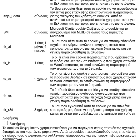
τη βελτίωση της εμπειρίας του επισκέπτη στον ιστότοπο.
Το Sourcebuster θέτει αυτό το cookie για να προσδιορίσει
την πηγή μιας επίσκεψης και αποθηκεύει πληροφορίες
sbjs_udata
σύνοδος
για τις ενέργειες του χρήστη σε cookies. Αυτό το
αναλυτικό και συμπεριφορικό cookie χρησιμοποιείται για
τη βελτίωση της εμπειρίας του επισκέπτη στον ιστότοπο.
Microsoft Clarity cookie Ορίζει αυτό το cookie για το
SM
σύνοδος
συγχρονισμό του MUID σε όλους τους τομείς της
Microsoft.
Το JetPack θέτει αυτό το cookie για να αποθηκεύσει ένα
1 έτος 1
τυχαία παραγόμενο ανώνυμο αναγνωριστικό που
tk_ai
μήνας 4
χρησιμοποιείται μόνο στην περιοχή διαχείρισης και για
ημέρες
γενική παρακολούθηση αναλύσεων.
Το tk_lr είναι ένα cookie παραπομπής που ορίζεται από
το πρόσθετο JetPack σε ιστότοπους που χρησιμοποιούν
tk_lr
1 έτος
το WooCommerce, το οποίο αναλύει τη συμπεριφορά
των παραπομπών για το Jetpack.
Το tk_or είναι ένα cookie παραπομπής που ορίζεται από
το πρόσθετο JetPack σε ιστότοπους που χρησιμοποιούν
tk_or
5 χρόνια
το WooCommerce, το οποίο αναλύει τη συμπεριφορά
των παραπομπών για το Jetpack.
Το JetPack θέτει αυτό το cookie για να αποθηκεύσει ένα
τυχαία παραγόμενο ανώνυμο αναγνωριστικό που
tk_qs
1 ώρα
χρησιμοποιείται μόνο στην περιοχή διαχείρισης και για
γενική παρακολούθηση αναλύσεων.
Το JetPack εγκαθιστά αυτό το cookie για να συλλέγει
tk_r3d
3 ημέρες
εσωτερικές μετρήσεις για τη δραστηριότητα του χρήστη
και με τη σειρά του να βελτιώνει την εμπειρία του χρήστη.
Διαφήμιση
διαφήμιση
Τα cookies διαφημίσεων χρησιμοποιούνται για να παρέχουν στους επισκέπτες σχετικές
διαφημίσεις και καμπάνιες μάρκετινγκ. Αυτά τα cookies παρακολουθούν τους επισκέπτες
σε όλους τους ιστότοπους και συλλέγουν πληροφορίες για την παροχή εξατομικευμένων
διαφημίσεων.