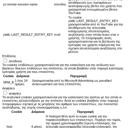
αποθήκευση των προτιμήσεων
yt-remote-session-name
σύνοδος
αναπαραγωγής βίντεο του χρήστη που
χρησιμοποιεί ενσωματωμένο βίντεο
YouTube.
Το cookie
ytidb::LAST_RESULT_ENTRY_KEY
χρησιμοποιείται από το YouTube για την
αποθήκευση της τελευταίας
καταχώρησης αποτελέσματος
ytidb::LAST_RESULT_ENTRY_KEY
ποτέ
αναζήτησης στην οποία έκανε κλικ ο
χρήστης. Οι πληροφορίες αυτές
χρησιμοποιούνται για τη βελτίωση της
εμπειρίας του χρήστη παρέχοντας πιο
σχετικά αποτελέσματα αναζήτησης στο
μέλλον.
Επιδόσεις
απόδοση
Τα cookies επιδόσεων χρησιμοποιούνται για την κατανόηση και την ανάλυση των
βασικών δεικτών επιδόσεων του ιστότοπου, τα οποία βοηθούν στην παροχή καλύτερης
εμπειρίας χρήστη για τους επισκέπτες.
Cookie
Διάρκεια
Περιγραφή
1 έτος 24
Χρησιμοποιείται από τη Microsoft Advertising ως μοναδικό
SRM_B
ημέρες
αναγνωριστικό για τους επισκέπτες.
Analytics
analytics
Τα αναλυτικά cookies χρησιμοποιούνται για την κατανόηση του τρόπου με τον οποίο οι
επισκέπτες αλληλεπιδρούν με τον ιστότοπο. Αυτά τα cookies βοηθούν στην παροχή
πληροφοριών σχετικά με τις μετρήσεις του αριθμού των επισκεπτών, του ποσοστού
αναπήδησης, της πηγής επισκεψιμότητας κ.λπ.
Cookie
Διάρκεια
Περιγραφή
Η Hubspot θέτει αυτό το κύριο cookie για την
παρακολούθηση των επισκεπτών. Περιέχει τον τομέα,
την αρχική χρονοσφραγίδα (πρώτη επίσκεψη), την
__hstc
6 μήνες
τελευταία χρονοσφραγίδα (τελευταία επίσκεψη), την