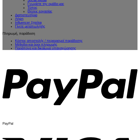
Γνωρίστε την ομάδα μας
Τύπος
Θέσεις εργασίας
Διαπιστευτήρια
Λήψη
Influencer ζητείται
Γίνετε μεταπωλητής
Πληρωμή, παράδοση
Κόστος αποστολής / περιορισμοί παράδοσης
Μέθοδοι και όροι πληρωμής
Παράπονα και δικαίωμα υπαναχώρησης
PayPal