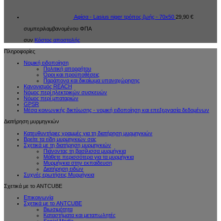
Αφίσα - Lasius niger τρόπος ζωής - 70x50
29,90
€
συμπεριλαμβανομένου ΦΠΑ
συν
Κόστος αποστολής
Πληροφορίες
Νομική ειδοποίηση
Πολιτική απορρήτου
Όροι και προϋποθέσεις
Παράπονα και δικαίωμα υπαναχώρησης
Κανονισμός REACH
Νόμος περί ηλεκτρικών συσκευών
Νόμος περί μπαταριών
GPSR
Μέσα κοινωνικής δικτύωσης - νομική ειδοποίηση και επεξεργασία δεδομένων
Διατήρηση μυρμηγκιών
Κατευθυντήριες γραμμές για τη διατήρηση μυρμηγκιών
Βρείτε τα είδη μυρμηγκιών σας
Σχετικά με τη διατήρηση μυρμηγκιών
Πιάνοντας τη βασίλισσα μυρμήγκια
Μάθετε περισσότερα για τα μυρμήγκια
Μυρμήγκια στην εκπαίδευση
Διατήρηση ειδών
Συχνές ερωτήσεις Μυρμήγκια
Σχετικά με το ANTCUBE
Επικοινωνία
Σχετικά με το ANTCUBE
Βιωσιμότητα
Καταστήματα και μεταπωλητές
Social Media