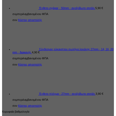
Ένθετο σχάρας - 50mm - ανοξείδωτο ατσάλι
5,90
€
συμπεριλαμβανομένου ΦΠΑ
συν
Κόστος αποστολής
Σύνδεσμος εύκαμπτου σωλήνα λεκάνης 27mm - 14, 16, 20
mm - διαφανής
4,90
€
συμπεριλαμβανομένου ΦΠΑ
συν
Κόστος αποστολής
Ένθετο πλέγμα - 27mm - ανοξείδωτο ατσάλι
3,90
€
συμπεριλαμβανομένου ΦΠΑ
συν
Κόστος αποστολής
Κορυφαία βαθμολογία