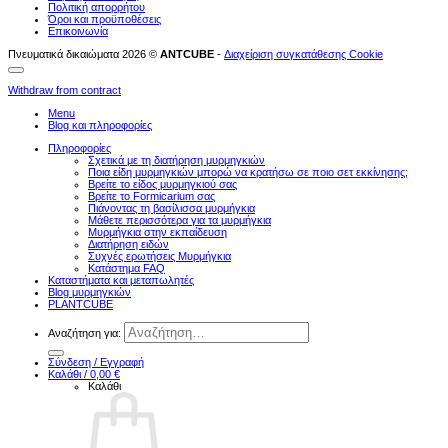
Πολιτική απορρήτου
Όροι και προϋποθέσεις
Επικοινωνία
Πνευματικά δικαιώματα 2026 ©
ANTCUBE
-
Διαχείριση συγκατάθεσης Cookie
Withdraw from contract
Menu
Blog και πληροφορίες
Πληροφορίες
Σχετικά με τη διατήρηση μυρμηγκιών
Ποια είδη μυρμηγκιών μπορώ να κρατήσω σε ποιο σετ εκκίνησης;
Βρείτε το είδος μυρμηγκιού σας
Βρείτε το Formicarium σας
Πιάνοντας τη βασίλισσα μυρμήγκια
Μάθετε περισσότερα για τα μυρμήγκια
Μυρμήγκια στην εκπαίδευση
Διατήρηση ειδών
Συχνές ερωτήσεις Μυρμήγκια
Κατάστημα FAQ
Καταστήματα και μεταπωλητές
Blog μυρμηγκιών
PLANTCUBE
Αναζήτηση για:
Σύνδεση / Εγγραφή
Καλάθι /
0,00
€
Καλάθι