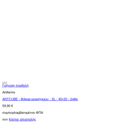
Γρήγορη προβολή
Antfarms
ANTCUBE - Φάρμα μυρμηγκιών - XL - 40×20 - όρθιο
59,90
€
συμπεριλαμβανομένου ΦΠΑ
συν
Κόστος αποστολής