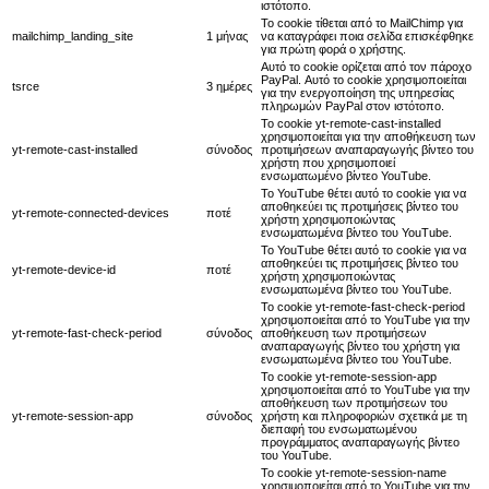
ιστότοπο.
Το cookie τίθεται από το MailChimp για
mailchimp_landing_site
1 μήνας
να καταγράφει ποια σελίδα επισκέφθηκε
για πρώτη φορά ο χρήστης.
Αυτό το cookie ορίζεται από τον πάροχο
PayPal. Αυτό το cookie χρησιμοποιείται
tsrce
3 ημέρες
για την ενεργοποίηση της υπηρεσίας
πληρωμών PayPal στον ιστότοπο.
Το cookie yt-remote-cast-installed
χρησιμοποιείται για την αποθήκευση των
yt-remote-cast-installed
σύνοδος
προτιμήσεων αναπαραγωγής βίντεο του
χρήστη που χρησιμοποιεί
ενσωματωμένο βίντεο YouTube.
Το YouTube θέτει αυτό το cookie για να
αποθηκεύει τις προτιμήσεις βίντεο του
yt-remote-connected-devices
ποτέ
χρήστη χρησιμοποιώντας
ενσωματωμένα βίντεο του YouTube.
Το YouTube θέτει αυτό το cookie για να
αποθηκεύει τις προτιμήσεις βίντεο του
yt-remote-device-id
ποτέ
χρήστη χρησιμοποιώντας
ενσωματωμένα βίντεο του YouTube.
Το cookie yt-remote-fast-check-period
χρησιμοποιείται από το YouTube για την
yt-remote-fast-check-period
σύνοδος
αποθήκευση των προτιμήσεων
αναπαραγωγής βίντεο του χρήστη για
ενσωματωμένα βίντεο του YouTube.
Το cookie yt-remote-session-app
χρησιμοποιείται από το YouTube για την
αποθήκευση των προτιμήσεων του
yt-remote-session-app
σύνοδος
χρήστη και πληροφοριών σχετικά με τη
διεπαφή του ενσωματωμένου
προγράμματος αναπαραγωγής βίντεο
του YouTube.
Το cookie yt-remote-session-name
χρησιμοποιείται από το YouTube για την