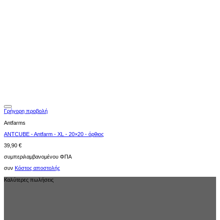
Γρήγορη προβολή
Antfarms
ANTCUBE - Antfarm - XL - 20×20 - όρθιος
39,90
€
συμπεριλαμβανομένου ΦΠΑ
συν
Κόστος αποστολής
Καλύτερες πωλήσεις