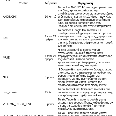
Cookie
Διάρκεια
Περιγραφή
Το cookie ANONCHK, που έχει οριστεί από
την Bing, χρησιμοποιείται για την
αποθήκευση του αναγνωριστικού συνεδρίας
ANONCHK
10 λεπτά
ενός χρήστη και την επαλήθευση των κλικ
των διαφημίσεων στη μηχανή αναζήτησης
Bing. Το cookie βοηθά επίσης στην
υποβολή εκθέσεων και στην εξατομίκευση.
Τα cookies Google DoubleClick IDE
αποθηκεύουν πληροφορίες σχετικά με τον
1 έτος 24
τρόπο με τον οποίο ο χρήστης χρησιμοποιεί
IDE
ημέρες
τον ιστότοπο για να του παρουσιάσει
σχετικές διαφημίσεις σύμφωνα με το προφίλ
του χρήστη.
Η Bing θέτει αυτό το cookie για να
αναγνωρίζει μοναδικά προγράμματα
1 έτος 24
περιήγησης που επισκέπτονται ιστότοπους
MUID
ημέρες
της Microsoft. Αυτό το cookie
χρησιμοποιείται για διαφημίσεις, αναλύσεις
ιστότοπων και άλλες λειτουργίες.
Η Google θέτει το cookie για διαφημιστικούς
σκοπούς: για να περιορίσει τον αριθμό των
φορών που ο χρήστης βλέπει μια
NID
6 μήνες
διαφήμιση, για την ανεπιθύμητη σίγαση
διαφημίσεων και για τη μέτρηση της
αποτελεσματικότητας των διαφημίσεων.
Το doubleclick.net θέτει αυτό το cookie για
test_cookie
15 λεπτά
να καθορίσει εάν το πρόγραμμα περιήγησης
του χρήστη υποστηρίζει τα cookies.
Το YouTube θέτει αυτό το cookie για τη
μέτρηση του εύρους ζώνης, καθορίζοντας αν
VISITOR_INFO1_LIVE
6 μήνες
ο χρήστης λαμβάνει το νέο ή το παλιό
περιβάλλον αναπαραγωγής.
Το YouTube θέτει αυτό το cookie για να
VISITOR_PRIVACY_METADATA
6 μήνες
αποθηκεύσει την κατάσταση συγκατάθεσης