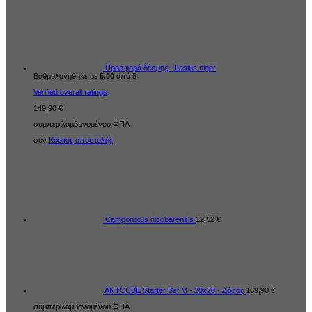
Προσφορά δέσμης - Lasius niger
Βαθμολογήθηκε με
5.00
από 5
Verified overall ratings
149,90
€
συμπεριλαμβανομένου ΦΠΑ
συν
Κόστος αποστολής
Camponotus nicobarensis
12,52
€
ANTCUBE Starter Set M - 20x20 - Δάσος
169,90
€
συμπεριλαμβανομένου ΦΠΑ